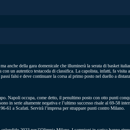
 ma anche della gara domenicale che illuminerà la serata di basket itali
con un autentico testacoda di classifica. La capolista, infatti, fa visita
passi falsi e deve continuare la corsa al primo posto nel duello a distan
mpo. Napoli occupa, come detto, il penultimo posto con otto punti conq
sono in serie altamente negativa e l’ultimo successo risale al 69-58 int
 96-61 a Scafati. Servirà l’impresa per strappare punti contro Milano.
 splendido 2023 per l’Olimpia Milano. I campioni in carica hanno ripreso 