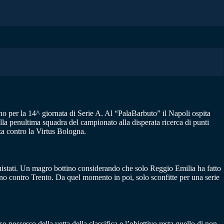
ano per la 14^ giornata di Serie A. Al “PalaBarbuto” il Napoli ospita
 alla penultima squadra del campionato alla disperata ricerca di punti
za contro la Virtus Bologna.
uistati. Un magro bottino considerando che solo Reggio Emilia ha fatto
erno contro Trento. Da quel momento in poi, solo sconfitte per una serie
possesso della vetta della classifica e l’obiettivo resta quello di non