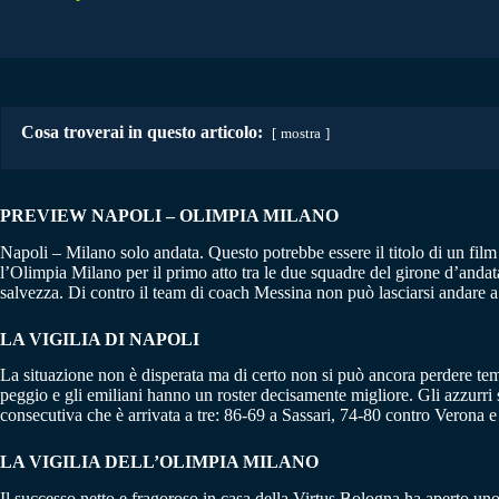
Cosa troverai in questo articolo:
mostra
PREVIEW NAPOLI – OLIMPIA MILANO
Napoli – Milano solo andata. Questo potrebbe essere il titolo di un film
l’Olimpia Milano per il primo atto tra le due squadre del girone d’andata 
salvezza. Di contro il team di coach Messina non può lasciarsi andare a 
LA VIGILIA DI NAPOLI
La situazione non è disperata ma di certo non si può ancora perdere te
peggio e gli emiliani hanno un roster decisamente migliore. Gli azzurri 
consecutiva che è arrivata a tre: 86-69 a Sassari, 74-80 contro Verona e
LA VIGILIA DELL’OLIMPIA MILANO
Il successo netto e fragoroso in casa della Virtus Bologna ha aperto uno