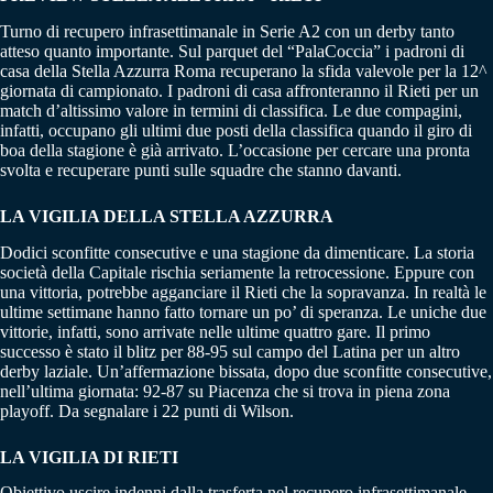
Turno di recupero infrasettimanale in Serie A2 con un derby tanto
atteso quanto importante. Sul parquet del “PalaCoccia” i padroni di
casa della Stella Azzurra Roma recuperano la sfida valevole per la 12^
giornata di campionato. I padroni di casa affronteranno il Rieti per un
match d’altissimo valore in termini di classifica. Le due compagini,
infatti, occupano gli ultimi due posti della classifica quando il giro di
boa della stagione è già arrivato. L’occasione per cercare una pronta
svolta e recuperare punti sulle squadre che stanno davanti.
LA VIGILIA DELLA STELLA AZZURRA
Dodici sconfitte consecutive e una stagione da dimenticare. La storia
società della Capitale rischia seriamente la retrocessione. Eppure con
una vittoria, potrebbe agganciare il Rieti che la sopravanza. In realtà le
ultime settimane hanno fatto tornare un po’ di speranza. Le uniche due
vittorie, infatti, sono arrivate nelle ultime quattro gare. Il primo
successo è stato il blitz per 88-95 sul campo del Latina per un altro
derby laziale. Un’affermazione bissata, dopo due sconfitte consecutive,
nell’ultima giornata: 92-87 su Piacenza che si trova in piena zona
playoff. Da segnalare i 22 punti di Wilson.
LA VIGILIA DI RIETI
Obiettivo uscire indenni dalla trasferta nel recupero infrasettimanale.