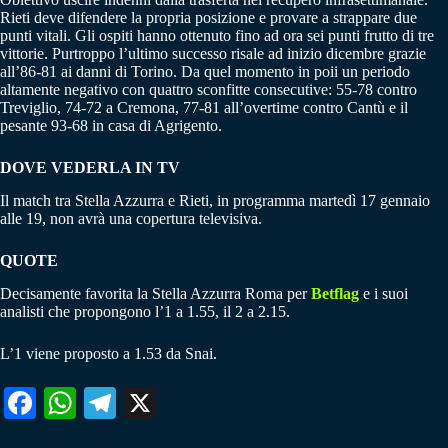
Rieti deve difendere la propria posizione e provare a strappare due
punti vitali. Gli ospiti hanno ottenuto fino ad ora sei punti frutto di tre
vittorie. Purtroppo l’ultimo successo risale ad inizio dicembre grazie
all’86-81 ai danni di Torino. Da quel momento in poii un periodo
altamente negativo con quattro sconfitte consecutive: 55-78 contro
Treviglio, 74-72 a Cremona, 77-81 all’overtime contro Cantù e il
pesante 93-68 in casa di Agrigento.
DOVE VEDERLA IN TV
Il match tra Stella Azzurra e Rieti, in programma martedì 17 gennaio
alle 19, non avrà una copertura televisiva.
QUOTE
Decisamente favorita la Stella Azzurra Roma per
Betflag
e i suoi
analisti che propongono l’1 a 1.55, il 2 a 2.15.
L’1 viene proposto a 1.53 da Snai.
Fa
W
Te
X
ce
ha
le