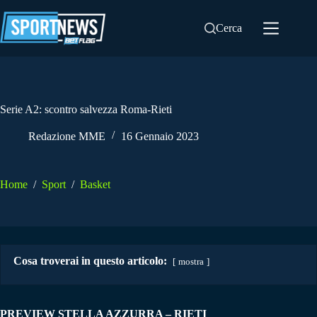
Salta
al
Cerca
contenuto
Serie A2: scontro salvezza Roma-Rieti
Redazione MME
16 Gennaio 2023
Home
/
Sport
/
Basket
Cosa troverai in questo articolo:
mostra
PREVIEW STELLA AZZURRA – RIETI