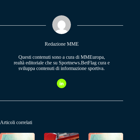
bo
ts
gr
ok
A
a
pp
m
Redazione MME
Questi contenuti sono a cura di MMEuropa,
realtà editoriale che su Sportnews.BetFlag cura e
sviluppa contenuti di informazione sportiva.
Articoli correlati