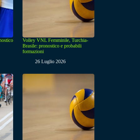
nostico
Volley VNL Femminile, Turchia-
Brasile: pronostico e probabili
formazioni
26 Luglio 2026