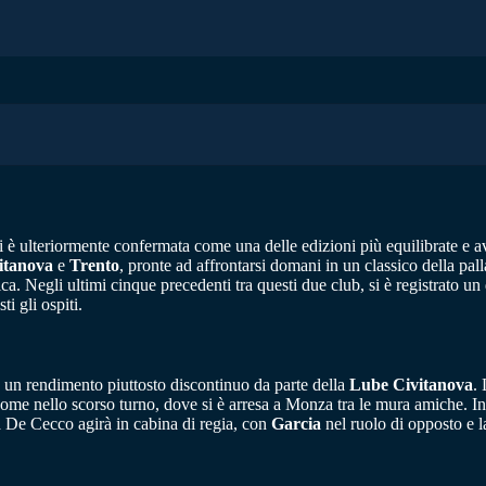
è ulteriormente confermata come una delle edizioni più equilibrate e avvi
itanova
e
Trento
, pronte ad affrontarsi domani in un classico della pal
ca. Negli ultimi cinque precedenti tra questi due club, si è registrato u
i gli ospiti.
o un rendimento piuttosto discontinuo da parte della
Lube Civitanova
.
 come nello scorso turno, dove si è arresa a Monza tra le mura amiche. Inol
a De Cecco agirà in cabina di regia, con
Garcia
nel ruolo di opposto e 