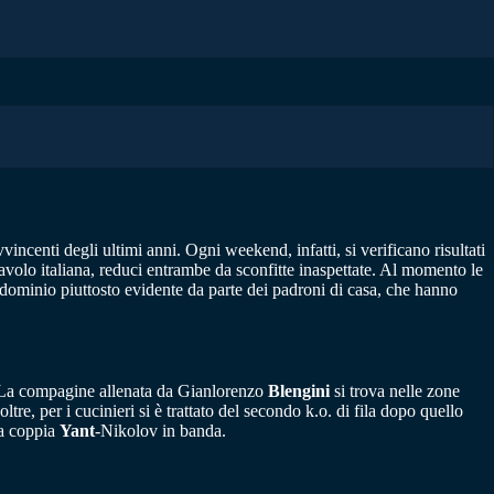
ncenti degli ultimi anni. Ogni weekend, infatti, si verificano risultati
lavolo italiana, reduci entrambe da sconfitte inaspettate. Al momento le
n dominio piuttosto evidente da parte dei padroni di casa, che hanno
 La compagine allenata da Gianlorenzo
Blengini
si trova nelle zone
tre, per i cucinieri si è trattato del secondo k.o. di fila dopo quello
la coppia
Yant
-Nikolov in banda.