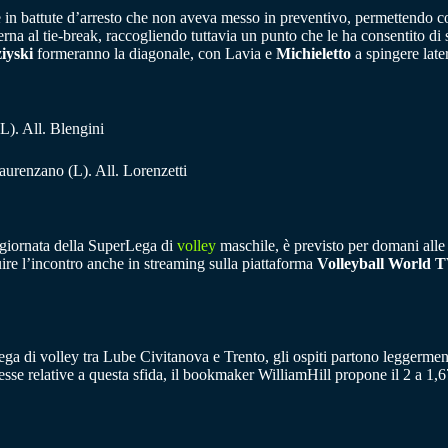
 in battute d’arresto che non aveva messo in preventivo, permettendo così
rna al tie-break, raccogliendo tuttavia un punto che le ha consentito di
iyski
formeranno la diagonale, con Lavia e
Michieletto
a spingere late
L). All. Blengini
Laurenzano (L). All. Lorenzetti
 giornata della SuperLega di
volley
maschile, è previsto per domani alle 
eguire l’incontro anche in streaming sulla piattaforma
Volleyball World 
ega di volley tra Lube Civitanova e Trento, gli ospiti partono leggermente
se relative a questa sfida, il bookmaker WilliamHill propone il 2 a 1,6