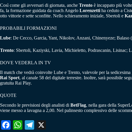
Così come gli avversari di giornata, anche
Trento
è incappato più volte
fa, la formazione guidata da coach Angelo
Lorenzetti
ha ceduto a Ciste
otto vittorie e sette sconfitte. Nello schieramento iniziale, Sbertoli e
Kaz
PROBABILI FORMAZIONI
Lube
: De Cecco, Garcia, Yant, Nikolov, Anzani, Chinenyeze; Balaso (
Trento
: Sbertoli, Kaziyski, Lavia, Michieletto, Podrascanin, Lisinac; 
DOVE VEDERLA IN TV
Il match che vedrà coinvolte Lube e Trento, valevole per la sedicesima
Rai Sport
, al canale 58 del digitale terrestre. Inoltre, sarà possibile s
gratuita Rai Play.
QUOTE
Secondo le previsioni degli analisti di
BetFlag
, nella gara della SuperL
viene messo a lavagna a 2,00. Nel palinsesto complessivo delle scommes
Fa
W
Te
X