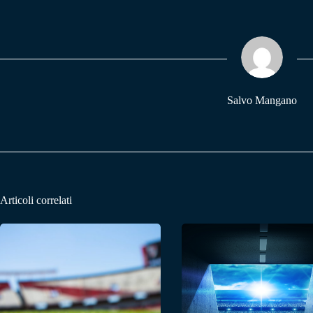
bo
ts
gr
ok
A
a
pp
m
Salvo Mangano
Articoli correlati