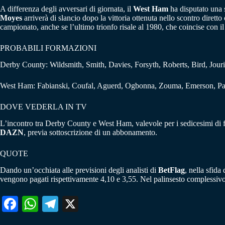
A differenza degli avversari di giornata, il
West Ham
ha disputato una 
Moyes
arriverà di slancio dopo la vittoria ottenuta nello scontro dire
campionato, anche se l’ultimo trionfo risale al 1980, che coincise con i
PROBABILI FORMAZIONI
Derby County: Wildsmith, Smith, Davies, Forsyth, Roberts, Bird, Jou
West Ham: Fabianski, Coufal, Aguerd, Ogbonna, Zouma, Emerson, Pa
DOVE VEDERLA IN TV
L’incontro tra Derby County e West Ham, valevole per i sedicesimi di f
DAZN
, previa sottoscrizione di un abbonamento.
QUOTE
Dando un’occhiata alle previsioni degli analisti di
BetFlag
, nella sfid
vengono pagati rispettivamente 4,10 e 3,55. Nel palinsesto complessiv
Fa
W
Te
X
ce
ha
le