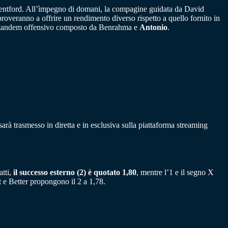
 Brentford. All’ìmpegno di domani, la compagine guidata da David
roveranno a offrire un rendimento diverso rispetto a quello fornito in
er il tandem offensivo composto da Benrahma e
Antonio
.
rà trasmesso in diretta e in esclusiva sulla piattaforma streaming
atti,
il successo esterno (2) è quotato 1,80
, mentre l’1 e il segno X
 e Better propongono il 2 a 1,78.