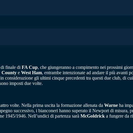
 di finale di
FA Cup
, che giungeranno a compimento nei prossimi giorni
 County
e
West Ham
, entrambe intenzionate ad andare il più avanti po
n considerazione gli ultimi cinque precedenti tra questi due club, di cu
 sono imposti due volte.
ttro volte. Nella prima uscita la formazione allenata da
Warne
ha impat
mpegno successivo, i bianconeri hanno superato il Newport di misura, prima
one 1945/1946. Nell’undici di partenza sarà
McGoldrick
a fungere da r