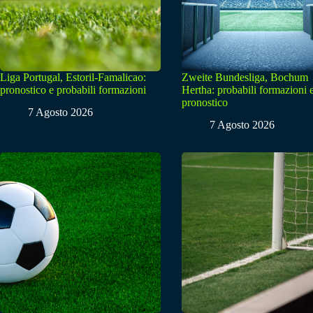
Liga Portugal, Estoril-Famalicao:
Zweite Bundesliga, Bochum
pronostico e probabili formazioni
Hertha: probabili formazioni 
pronostico
7 Agosto 2026
7 Agosto 2026