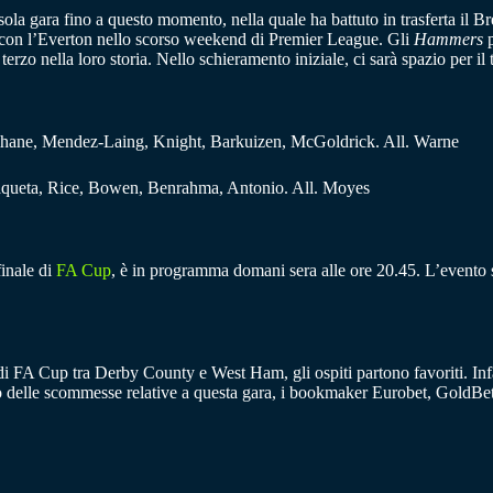
sola gara fino a questo momento, nella quale ha battuto in trasferta il
tto con l’Everton nello scorso weekend di Premier League. Gli
Hammers
p
l terzo nella loro storia. Nello schieramento iniziale, ci sarà spazio p
rihane, Mendez-Laing, Knight, Barkuizen, McGoldrick. All. Warne
queta, Rice, Bowen, Benrahma, Antonio. All. Moyes
inale di
FA Cup
, è in programma domani sera alle ore 20.45. L’evento sa
a di FA Cup tra Derby County e West Ham, gli ospiti partono favoriti. Inf
o delle scommesse relative a questa gara, i bookmaker Eurobet, GoldBet