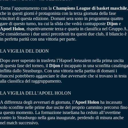
Torna l’appuntamento con la
Champions League di basket maschile
,
che in questi giorni è protagonista con la terza giornata della fase
vincitori di questa edizione. Domani sera sono in programma quattro
gare di questo turno, tra cui la sfida che vedrà contrapposte
Dijon
e
Apoel Holon
, rispettivamente terza e quarta in classifica nel Gruppo A.
Se consideriamo i due unici precedenti tra questi due club, il bilancio è
in perfetta parità con una vittoria per parte.
LA VIGILIA DEL DIJON
Dopo aver superato in trasferta l’Hapoel Jerusalem nella prima uscita
di questa fase del torneo, il
Dijon
è incappato in una sconfitta casalinga
inflitta dallo Strasburgo. Con una vittoria nella partita di domani i
francesi potrebbero agganciare le due avversarie che si trovano in testa
alla classifica del raggruppamento.
LA VIGILIA DELL’APOEL HOLON
A differenza degli avversari di giornata, l’
Apoel Holon
ha incassato
solo sconfitte nelle prime due uscite del proprio cammino percorso fino
a questo momento. La formazione israeliana ha ceduto all’overtime
contro lo Strasburgo nella gara inaugurale, perdendo di misura anche
nel match successivo.