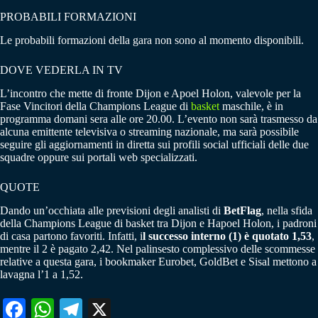
PROBABILI FORMAZIONI
Le probabili formazioni della gara non sono al momento disponibili.
DOVE VEDERLA IN TV
L’incontro che mette di fronte Dijon e Apoel Holon, valevole per la
Fase Vincitori della Champions League di
basket
maschile, è in
programma domani sera alle ore 20.00. L’evento non sarà trasmesso da
alcuna emittente televisiva o streaming nazionale, ma sarà possibile
seguire gli aggiornamenti in diretta sui profili social ufficiali delle due
squadre oppure sui portali web specializzati.
QUOTE
Dando un’occhiata alle previsioni degli analisti di
BetFlag
, nella sfida
della Champions League di basket tra Dijon e Hapoel Holon, i padroni
di casa partono favoriti. Infatti, i
l successo interno (1) è quotato 1,53
,
mentre il 2 è pagato 2,42. Nel palinsesto complessivo delle scommesse
relative a questa gara, i bookmaker Eurobet, GoldBet e Sisal mettono a
lavagna l’1 a 1,52.
Fa
W
Te
X