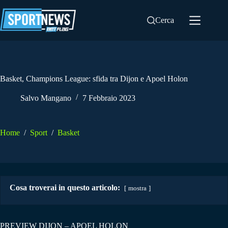
Salta
al
Cerca
contenuto
Basket, Champions League: sfida tra Dijon e Apoel Holon
Salvo Mangano
7 Febbraio 2023
Home
/
Sport
/
Basket
Cosa troverai in questo articolo:
mostra
PREVIEW DIJON – APOEL HOLON