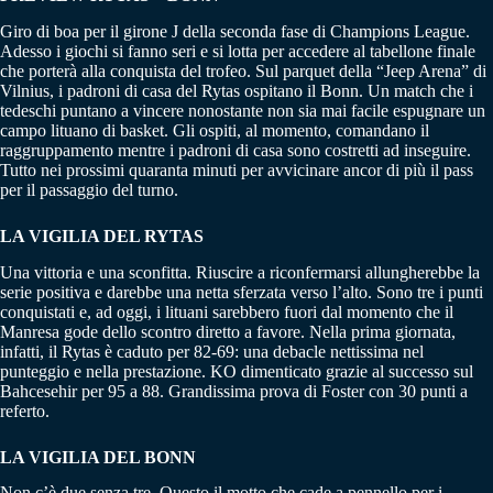
Giro di boa per il girone J della seconda fase di Champions League.
Adesso i giochi si fanno seri e si lotta per accedere al tabellone finale
che porterà alla conquista del trofeo. Sul parquet della “Jeep Arena” di
Vilnius, i padroni di casa del Rytas ospitano il Bonn. Un match che i
tedeschi puntano a vincere nonostante non sia mai facile espugnare un
campo lituano di basket. Gli ospiti, al momento, comandano il
raggruppamento mentre i padroni di casa sono costretti ad inseguire.
Tutto nei prossimi quaranta minuti per avvicinare ancor di più il pass
per il passaggio del turno.
LA VIGILIA DEL RYTAS
Una vittoria e una sconfitta. Riuscire a riconfermarsi allungherebbe la
serie positiva e darebbe una netta sferzata verso l’alto. Sono tre i punti
conquistati e, ad oggi, i lituani sarebbero fuori dal momento che il
Manresa gode dello scontro diretto a favore. Nella prima giornata,
infatti, il Rytas è caduto per 82-69: una debacle nettissima nel
punteggio e nella prestazione. KO dimenticato grazie al successo sul
Bahcesehir per 95 a 88. Grandissima prova di Foster con 30 punti a
referto.
LA VIGILIA DEL BONN
Non c’è due senza tre. Questo il motto che cade a pennello per i