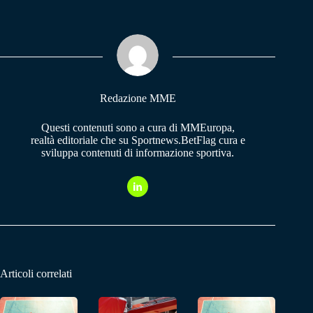
bo
ts
gr
ok
A
a
pp
m
Redazione MME
Questi contenuti sono a cura di MMEuropa,
realtà editoriale che su Sportnews.BetFlag cura e
sviluppa contenuti di informazione sportiva.
Articoli correlati