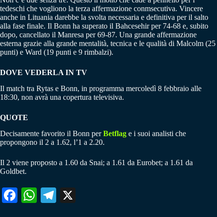
tedeschi che vogliono la terza affermazione conmsecutiva. Vincere
anche in Lituania darebbe la svolta necessaria e definitiva per il salto
alla fase finale. Il Bonn ha superato il Bahcesehir per 74-68 e, subito
dopo, cancellato il Manresa per 69-87. Una grande affermazione
esterna grazie alla grande mentalità, tecnica e le qualità di Malcolm (25
punti) e Ward (19 punti e 9 rimbalzi).
DOVE VEDERLA IN TV
Il match tra Rytas e Bonn, in programma mercoledì 8 febbraio alle
18:30, non avrà una copertura televisiva.
QUOTE
Decisamente favorito il Bonn per
Betflag
e i suoi analisti che
propongono il 2 a 1.62, l’1 a 2.20.
Il 2 viene proposto a 1.60 da Snai; a 1.61 da Eurobet; a 1.61 da
Goldbet.
Fa
W
Te
X
ce
ha
le