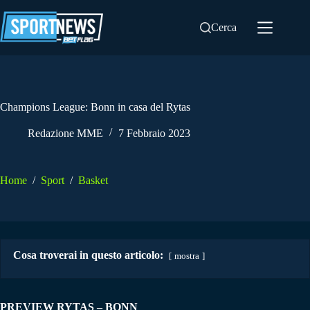
Salta
al
Cerca
contenuto
Champions League: Bonn in casa del Rytas
Redazione MME
7 Febbraio 2023
Home
/
Sport
/
Basket
Cosa troverai in questo articolo:
mostra
PREVIEW RYTAS – BONN