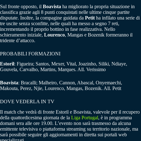
Sul fronte opposto, il
Boavista
ha migliorato la propria situazione in
classifica grazie agli 8 punti conquistati nelle ultime cinque partite
disputate. Inoltre, la compagine guidata da
Petit
ha infilato una serie di
tre uscite senza sconfitte, nelle quali ha messo a segno 7 reti,
incrementando il proprio bottino in fase realizzativa. Nello
schieramento iniziale,
Lourenco
, Mangas e Bozenik formeranno il
tridente d’attacco.
PROBABILI FORMAZIONI
Estoril
: Figueira; Santos, Mexer, Vital, Joazinho, Siliki, Ndiaye,
Gouvela, Carvalho, Martins, Marques. All. Verissimo
Boavista
: Bracalli; Malheiro, Cannon, Abascal, Onyemaechi,
Makouta, Perez, Njie, Lourenco, Mangas, Bozenik. All. Petit
DOVE VEDERLA IN TV
Il match che vedrà di fronte Estoril e Boavista, valevole per il recupero
della quattordicesima giornata de la
Liga Portugal
, è in programma
domani sera alle ore 19.00. L’evento non sarà trasmesso da alcuna
emittente televisiva o piattaforma streaming su territorio nazionale, ma
sarà possibile seguire gli aggiornamenti in diretta sui portali web
specializzati.