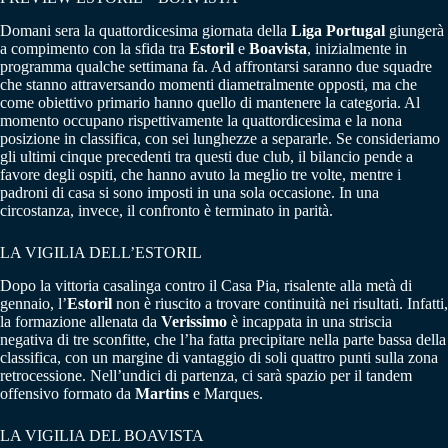
Domani sera la quattordicesima giornata della
Liga Portugal
giungerà
a compimento con la sfida tra
Estoril
e
Boavista
, inizialmente in
programma qualche settimana fa. Ad affrontarsi saranno due squadre
che stanno attraversando momenti diametralmente opposti, ma che
come obiettivo primario hanno quello di mantenere la categoria. Al
momento occupano rispettivamente la quattordicesima e la nona
posizione in classifica, con sei lunghezze a separarle. Se consideriamo
gli ultimi cinque precedenti tra questi due club, il bilancio pende a
favore degli ospiti, che hanno avuto la meglio tre volte, mentre i
padroni di casa si sono imposti in una sola occasione. In una
circostanza, invece, il confronto è terminato in parità.
LA VIGILIA DELL’ESTORIL
Dopo la vittoria casalinga contro il Casa Pia, risalente alla metà di
gennaio, l’
Estoril
non è riuscito a trovare continuità nei risultati. Infatti,
la formazione allenata da
Verissimo
è incappata in una striscia
negativa di tre sconfitte, che l’ha fatta precipitare nella parte bassa della
classifica, con un margine di vantaggio di soli quattro punti sulla zona
retrocessione. Nell’undici di partenza, ci sarà spazio per il tandem
offensivo formato da
Martins
e Marques.
LA VIGILIA DEL BOAVISTA