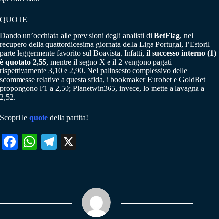
QUOTE
Dando un’occhiata alle previsioni degli analisti di
BetFlag
, nel
recupero della quattordicesima giornata della Liga Portugal, l’Estoril
parte leggermente favorito sul Boavista. Infatti,
il successo interno (1)
è quotato 2,55
, mentre il segno X e il 2 vengono pagati
rispettivamente 3,10 e 2,90. Nel palinsesto complessivo delle
scommesse relative a questa sfida, i bookmaker Eurobet e GoldBet
propongono l’1 a 2,50; Planetwin365, invece, lo mette a lavagna a
2,52.
Scopri le
quote
della partita!
Fa
W
Te
X
ce
ha
le
bo
ts
gr
ok
A
a
pp
m