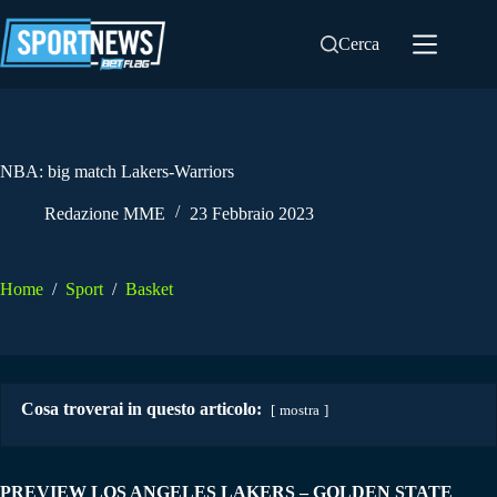
Salta
al
Cerca
contenuto
NBA: big match Lakers-Warriors
Redazione MME
23 Febbraio 2023
Home
/
Sport
/
Basket
Cosa troverai in questo articolo:
mostra
PREVIEW LOS ANGELES LAKERS – GOLDEN STATE