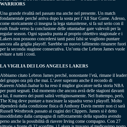
WARRIORS
Una grande rivalità nel passato ma anche nel presente. Un match
fondamentale perché arriva dopo la sosta per l’All Star Game. Adesso,
come storicamente ci insegna la lega statunitense, si fa sul serio con il
rush finale verso la conclusione delle ottantadue gare valevoli per la
regular season. Ogni squadra punta al proprio obiettivo stagionale e i
Lakers non possono concedersi tanti passi falsi se vogliono puntare
ancora alla griglia playoff. Sarebbe un nuovo fallimento rimanere fuori
per la seconda stagione consecutiva. Un’onta che Lebron James vuole
evitare a tutti i costi.
LA VIGILIA DEI LOS ANGELES LAKERS
Abbiamo citato Lebron James perché, nonostante l’età, rimane il leader
del gruppo ora più che mai. L’aver superato anche il recordo di
Kareem Abdul-Jaabar lo ha reso il miglior giocatore nella storia NBA
per punti segnati. Dal momento che ancora avrà delle stagioni davanti
a lui, il numero dei punti salirà vertiginosamente. Nel frattempo, però,
The King deve puntare a trascinare la squadra verso i playoff. Molto
dipenderà dalla condizione fisica di Anthony Davis mentre non ci sarà
Russell Westbrook passato ai cugini dei Clippers. James si è detto
insoddisfatto dalla campagna di rafforzamento della squadra avendo
perso anche la possibilità di riavere Irving come compagno. Con 27
vittorie a fronte di 32 sconfitte, i Lakers is trovano al tredicesimo posto