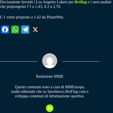
Decisamente favoriti i Los Angeles Lakers per
Betflag
e i suoi analisti
che propongono l’1 a 1.43, il 2 a 2.70.
L’1 viene proposto a 1.42 da PlanetWin.
Fa
W
Te
X
ce
ha
le
bo
ts
gr
ok
A
a
pp
m
Redazione MME
Questi contenuti sono a cura di MMEuropa,
realtà editoriale che su Sportnews.BetFlag cura e
sviluppa contenuti di informazione sportiva.