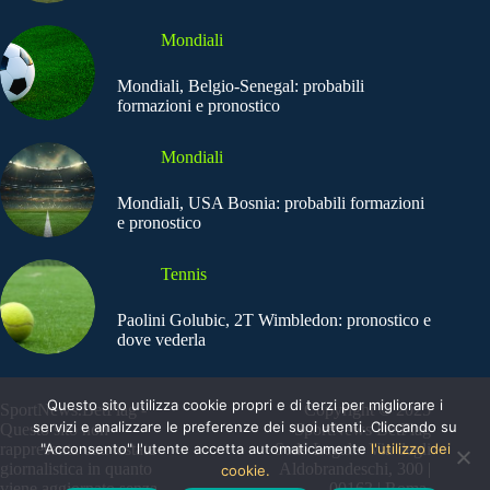
Mondiali
Mondiali, Belgio-Senegal: probabili
formazioni e pronostico
Mondiali
Mondiali, USA Bosnia: probabili formazioni
e pronostico
Tennis
Paolini Golubic, 2T Wimbledon: pronostico e
dove vederla
Questo sito utilizza cookie propri e di terzi per migliorare i
SportNews.BetFlag -
Copyright © 2025
servizi e analizzare le preferenze dei suoi utenti. Cliccando su
Questo sito non
SportNews BetFlag
"Acconsento" l'utente accetta automaticamente
l'utilizzo dei
rappresenta una testata
Sede Legale: Via degli
giornalistica in quanto
Aldobrandeschi, 300 |
cookie.
viene aggiornato senza
00163 | Roma