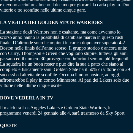
e devono acciufare almeno il decimo per giocarsi la carta play in. Due
vittorie e tre sconfitte nelle ultime cinque gare.
LA VIGILIA DEI GOLDEN STATE WARRIORS
La stagione degli Warriors non è esaltante, ma come avvenuto lo
scorso anno hanno la possibilità di cambiare marcia in questo rush
finale. D’altronde sono i campioni in carica dopo aver superato 4-2
Boston nelle finals dell’anno scorso. Il gruppo storico è ancora unito
con Curry, Thompson e Green che vogliono stupire: tuttavia gli anni
passano ed il numero 30 prosegue con infortuni sempre più frequenti.
La squadra ha un buon roster e può dire la sua a patto che siano al
completo e fisicamente sani. Golden State ha il 50% di vittorie con 29
successi ed altrettante sconfitte. Occupa il nono posto e, ad oggi,
affronterebbe il play in contro Minnesota. Al pari dei Lakers solo due
vittorie nelle ultime cinque uscite.
DOVE VEDERLA IN TV
Il match tra Los Angeles Lakers e Golden State Warriors, in
programma venerdì 24 gennaio alle 4, sarà trasmesso da Sky Sport.
QUOTE