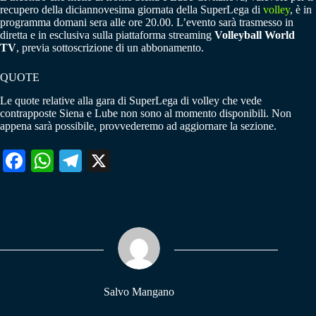
recupero della diciannovesima giornata della SuperLega di
volley
, è in
programma domani sera alle ore 20.00. L’evento sarà trasmesso in
diretta e in esclusiva sulla piattaforma streaming
Volleyball World
TV
, previa sottoscrizione di un abbonamento.
QUOTE
Le quote relative alla gara di SuperLega di volley che vede
contrapposte Siena e Lube non sono al momento disponibili. Non
appena sarà possibile, provvederemo ad aggiornare la sezione.
Fa
W
Te
X
ce
ha
le
bo
ts
gr
ok
A
a
pp
m
Salvo Mangano