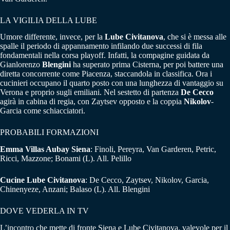
LA VIGILIA DELLA LUBE
Umore differente, invece, per la
Lube Civitanova
, che si è messa alle
spalle il periodo di appannamento infilando due successi di fila
fondamentali nella corsa playoff. Infatti, la compagine guidata da
Gianlorenzo
Blengini
ha superato prima Cisterna, per poi battere una
diretta concorrente come Piacenza, staccandola in classifica. Ora i
cucinieri occupano il quarto posto con una lunghezza di vantaggio su
Verona e proprio sugli emiliani. Nel sestetto di partenza
De Cecco
agirà in cabina di regia, con Zaytsev opposto e la coppia
Nikolov
-
Garcia come schiacciatori.
PROBABILI FORMAZIONI
Emma Villas Aubay Siena
: Finoli, Pereyra, Van Garderen, Petric,
Ricci, Mazzone; Bonami (L). All. Pelillo
Cucine Lube Civitanova
: De Cecco, Zaytsev, Nikolov, Garcia,
Chinenyeze, Anzani; Balaso (L). All. Blengini
DOVE VEDERLA IN TV
L’incontro che mette di fronte Siena e Lube Civitanova, valevole per il