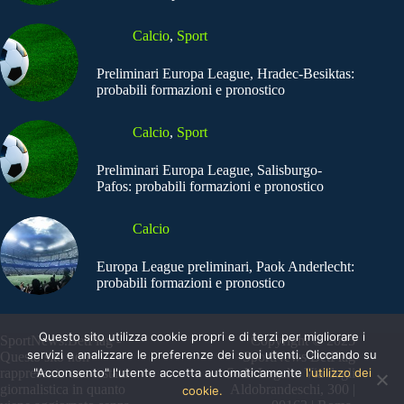
Calcio
,
Sport
Preliminari Europa League, Hradec-Besiktas:
probabili formazioni e pronostico
Calcio
,
Sport
Preliminari Europa League, Salisburgo-
Pafos: probabili formazioni e pronostico
Calcio
Europa League preliminari, Paok Anderlecht:
probabili formazioni e pronostico
Questo sito utilizza cookie propri e di terzi per migliorare i
SportNews.BetFlag -
Copyright © 2025
servizi e analizzare le preferenze dei suoi utenti. Cliccando su
Questo sito non
SportNews BetFlag
"Acconsento" l'utente accetta automaticamente
l'utilizzo dei
rappresenta una testata
Sede Legale: Via degli
giornalistica in quanto
Aldobrandeschi, 300 |
cookie.