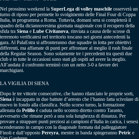
Nel prossimo weekend la
SuperLega di volley maschile
osserverà un
turno di riposo per permette lo svolgimento delle Final Four di Coppa
Italia, in programma a Roma. Tuttavia, domani sera si completerà il
quadro della diciannovesima giornata stagionale con il recupero della
sfida tra
Siena
e
Lube Civitanova
, rinviata a causa delle scosse di
terremoto verificatesi nel territorio toscano nei giorni antecedenti la
gara. Al PalaEstra si affronteranno due squadre in lotta per obiettivi
differenti, ma affamate di punti per affrontare al meglio il rush finale
della Regular Season. Sono solamente tre i precedenti tra questi due
club e in tutte le occasioni sono stati gli ospiti ad avere la meglio.
All’andata il confronto terminò con un netto 3-0 a favore dei
marchigiani.
LA VIGILIA DI SIENA
Dopo le tre vittorie consecutive, che hanno rilanciato le proprie sorti,
Siena
è incappato in due battute d’arresto che l’hanno fatta scivolare di
nuovo in fondo alla classifica. Nello scorso turno, la formazione
allenata da
Pelillo
è caduta nello scontro diretto contro Taranto,
avversario che rimane però a una sola lunghezza di distanza. Per
provare a strappare punti preziosi ai campioni d’Italia in carica, i senesi
scenderanno in campo con la diagonale formata dal palleggiatore
Finoli e dall’opposto
Pereyra
, mentre in banda spingeranno
Petric
e
Van Garderen.