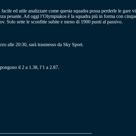
acile ed utile analizzare come questa squadra possa perderle le gare visto 
a pesante. Ad oggi l’Olympiakos è la squadra più in forma con cinque vit
v. Solo sette le sconfitte subite e meno di 1900 punti al passivo.
zo alle 20:30, sarà trasmesso da Sky Sport.
opongono il 2 a 1.38, l’1 a 2.87.