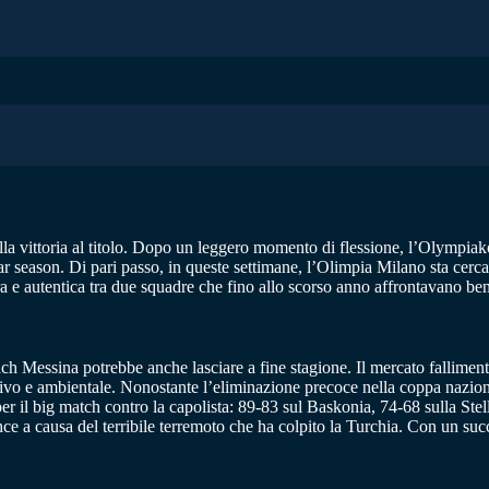
a vittoria al titolo. Dopo un leggero momento di flessione, l’Olympiakos 
lar season. Di pari passo, in queste settimane, l’Olimpia Milano sta cerca
 e autentica tra due squadre che fino allo scorso anno affrontavano ben a
oach Messina potrebbe anche lasciare a fine stagione. Il mercato fallimen
ortivo e ambientale. Nonostante l’eliminazione precoce nella coppa naz
a per il big match contro la capolista: 89-83 sul Baskonia, 74-68 sulla S
ahce a causa del terribile terremoto che ha colpito la Turchia. Con un s