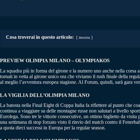
Cosa troverai in questo articolo:
mostra
PREVIEW OLIMPIA MILANO – OLYMPIAKOS
La squadra più in forma del girone e la numero uno anche nella corsa all
tornati in vetta al girone unico ora che viviamo il rush finale della regu
al meglio l’avventura europea stagione. Al Forum, quindi, sarà gara vera
LA VIGILIA DELL’OLIMPIA MILANO
La batosta nella Final Eight di Coppa Italia fa riflettere al punto che c
continua a viaggiare su delle montagne russe non salutari a livello sp
Eurolega. Sono tre le vittorie consecutive, un ottimo biglietto da visit
una settimana di stop forzato visto il rinvio del match contro il Fenerb
a quota dieci successi in Europa per la regular season.