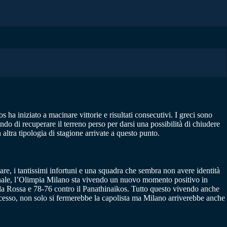
ha iniziato a macinare vittorie e risultati consecutivi. I greci sono
ndo di recuperare il terreno perso per darsi una possibilità di chiudere
ltra tipologia di stagione arrivate a questo punto.
tare, i tantissimi infortuni e una squadra che sembra non avere identità
ionale, l’Olimpia Milano sta vivendo un nuovo momento positivo in
tella Rossa e 78-76 contro il Panathinaikos. Tutto questo vivendo anche
uccesso, non solo si fermerebbe la capolista ma Milano arriverebbe anche