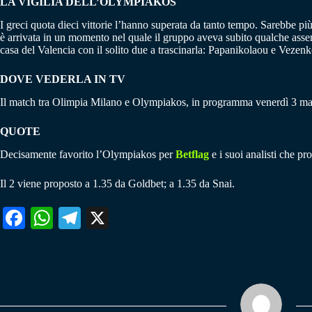
LA VIGILIA DELL’OLYMPIAKOS
I greci quota dieci vittorie l’hanno superata da tanto tempo. Sarebbe più f
è arrivata in un momento nel quale il gruppo aveva subito qualche assenz
casa del Valencia con il solito due a trascinarla: Papanikolaou e Vezenko
DOVE VEDERLA IN TV
Il match tra Olimpia Milano e Olympiakos, in programma venerdì 3 mar
QUOTE
Decisamente favorito l’Olympiakos per
Betflag
e i suoi analisti che pr
Il 2 viene proposto a 1.35 da Goldbet; a 1.35 da Snai.
Fa
W
Te
X
ce
ha
le
bo
ts
gr
ok
A
a
pp
m