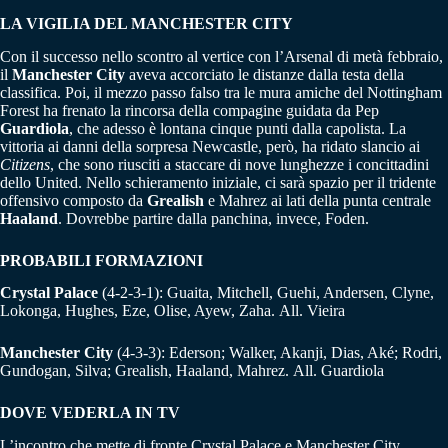
LA VIGILIA DEL MANCHESTER CITY
Con il successo nello scontro al vertice con l’Arsenal di metà febbraio,
il
Manchester City
aveva accorciato le distanze dalla testa della
classifica. Poi, il mezzo passo falso tra le mura amiche del Nottingham
Forest ha frenato la rincorsa della compagine guidata da Pep
Guardiola
, che adesso è lontana cinque punti dalla capolista. La
vittoria ai danni della sorpresa Newcastle, però, ha ridato slancio ai
Citizens
, che sono riusciti a staccare di nove lunghezze i concittadini
dello United. Nello schieramento iniziale, ci sarà spazio per il tridente
offensivo composto da
Grealish
e Mahrez ai lati della punta centrale
Haaland
. Dovrebbe partire dalla panchina, invece, Foden.
PROBABILI FORMAZIONI
Crystal Palace
(4-2-3-1): Guaita, Mitchell, Guehi, Andersen, Clyne,
Lokonga, Hughes, Eze, Olise, Ayew, Zaha. All. Vieira
Manchester City
(4-3-3): Ederson; Walker, Akanji, Dias, Aké; Rodri,
Gundogan, Silva; Grealish, Haaland, Mahrez. All. Guardiola
DOVE VEDERLA IN TV
L’incontro che mette di fronte Crystal Palace e Manchester City,