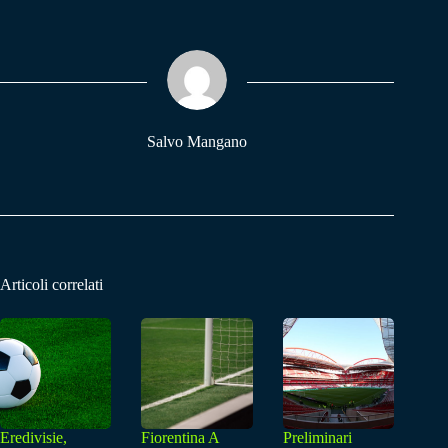
bo
ts
gr
ok
A
a
pp
m
Salvo Mangano
Articoli correlati
Eredivisie,
Fiorentina A
Preliminari