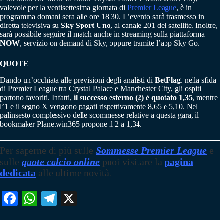
valevole per la ventisettesima giornata di
Premier League
, è in
programma domani sera alle ore 18.30. L’evento sarà trasmesso in
diretta televisiva su
Sky Sport Uno
, al canale 201 del satellite. Inoltre,
sarà possibile seguire il match anche in streaming sulla piattaforma
NOW
, servizio on demand di Sky, oppure tramite l’app Sky Go.
QUOTE
Dando un’occhiata alle previsioni degli analisti di
BetFlag
, nella sfida
di Premier League tra Crystal Palace e Manchester City, gli ospiti
partono favoriti. Infatti,
il successo esterno (2) è quotato 1,35
, mentre
l’1 e il segno X vengono pagati rispettivamente 8,65 e 5,10. Nel
palinsesto complessivo delle scommesse relative a questa gara, il
bookmaker Planetwin365 propone il 2 a 1,34.
Per saperne di più sulle
Sommesse Premier League
e
sulle
quote calcio online
puoi visitare la
pagina
dedicata
alle ultime novità.
Fa
W
Te
X
ce
ha
le