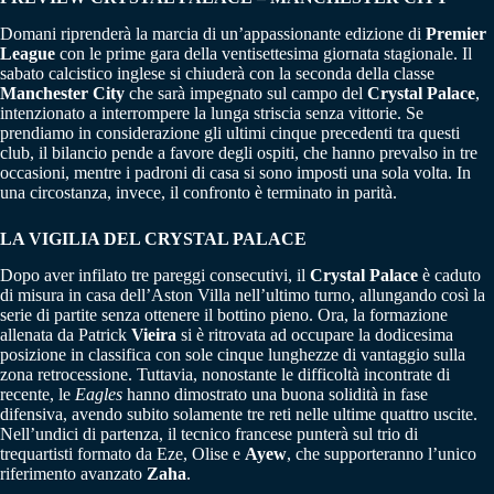
Domani riprenderà la marcia di un’appassionante edizione di
Premier
League
con le prime gara della ventisettesima giornata stagionale. Il
sabato calcistico inglese si chiuderà con la seconda della classe
Manchester City
che sarà impegnato sul campo del
Crystal Palace
,
intenzionato a interrompere la lunga striscia senza vittorie. Se
prendiamo in considerazione gli ultimi cinque precedenti tra questi
club, il bilancio pende a favore degli ospiti, che hanno prevalso in tre
occasioni, mentre i padroni di casa si sono imposti una sola volta. In
una circostanza, invece, il confronto è terminato in parità.
LA VIGILIA DEL CRYSTAL PALACE
Dopo aver infilato tre pareggi consecutivi, il
Crystal Palace
è caduto
di misura in casa dell’Aston Villa nell’ultimo turno, allungando così la
serie di partite senza ottenere il bottino pieno. Ora, la formazione
allenata da Patrick
Vieira
si è ritrovata ad occupare la dodicesima
posizione in classifica con sole cinque lunghezze di vantaggio sulla
zona retrocessione. Tuttavia, nonostante le difficoltà incontrate di
recente, le
Eagles
hanno dimostrato una buona solidità in fase
difensiva, avendo subito solamente tre reti nelle ultime quattro uscite.
Nell’undici di partenza, il tecnico francese punterà sul trio di
trequartisti formato da Eze, Olise e
Ayew
, che supporteranno l’unico
riferimento avanzato
Zaha
.