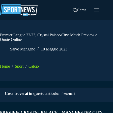
Salta
al
Cerca
contenuto
Premier League 22/23, Crystal Palace-City: Match Preview e
Quote Online
Salvo Mangano
10 Maggio 2023
Home
/
Sport
/
Calcio
Cosa troverai in questo articolo:
mostra
PREVIEW CRYSTAL PALACE – MANCHESTER CITY