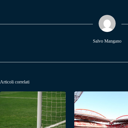
bo
ts
gr
ok
A
a
pp
m
Salvo Mangano
Articoli correlati