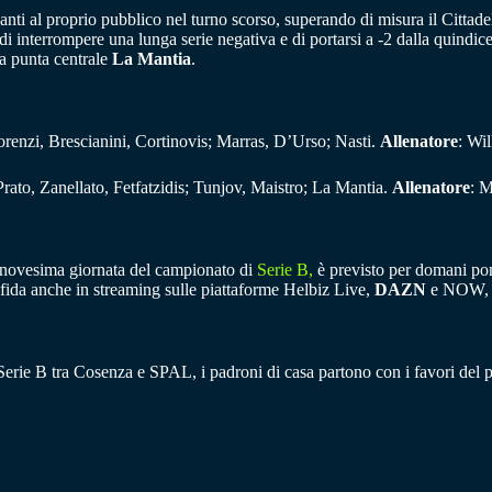
avanti al proprio pubblico nel turno scorso, superando di misura il Citt
di interrompere una lunga serie negativa e di portarsi a -2 dalla quindi
a punta centrale
La Mantia
.
renzi, Brescianini, Cortinovis; Marras, D’Urso; Nasti.
Allenatore
: Wil
rato, Zanellato, Fetfatzidis; Tunjov, Maistro; La Mantia.
Allenatore
: 
inovesima giornata del campionato di
Serie B,
è previsto per domani pome
a sfida anche in streaming sulle piattaforme Helbiz Live,
DAZN
e NOW, p
i Serie B tra Cosenza e SPAL, i padroni di casa partono con i favori del p