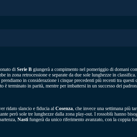
ionato di
Serie B
giungerà a compimento nel pomeriggio di domani con i d
be in zona retrocessione e separate da due sole lunghezze in classific
 Se prendiamo in considerazione i cinque precedenti più recenti tra questi c
nto è terminato in parità, mentre per imbattersi in un successo dei padro
er ridato slancio e fiducia al
Cosenza
, che invece una settimana più ta
tante però sole tre lunghezze dalla zona play-out. I rossoblù hanno bisog
 partenza,
Nasti
fungerà da unico riferimento avanzato, con la coppia f