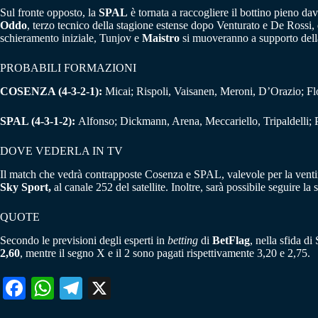
Sul fronte opposto, la
SPAL
è tornata a raccogliere il bottino pieno d
Oddo
, terzo tecnico della stagione estense dopo Venturato e De Rossi, 
schieramento iniziale, Tunjov e
Maistro
si muoveranno a supporto dell
PROBABILI FORMAZIONI
COSENZA (4-3-2-1):
Micai; Rispoli, Vaisanen, Meroni, D’Orazio; Flo
SPAL (4-3-1-2):
Alfonso; Dickmann, Arena, Meccariello, Tripaldelli; P
DOVE VEDERLA IN TV
Il match che vedrà contrapposte Cosenza e SPAL, valevole per la vent
Sky Sport,
al canale 252 del satellite. Inoltre, sarà possibile seguire l
QUOTE
Secondo le previsioni degli esperti in
betting
di
BetFlag
, nella sfida d
2,60
, mentre il segno X e il 2 sono pagati rispettivamente 3,20 e 2,75.
Fa
W
Te
X
ce
ha
le