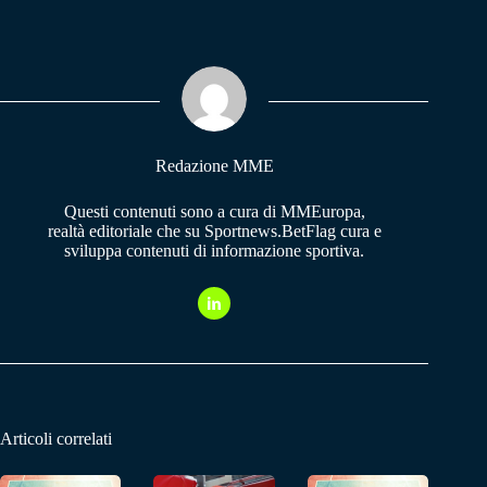
bo
ts
gr
ok
A
a
pp
m
Redazione MME
Questi contenuti sono a cura di MMEuropa,
realtà editoriale che su Sportnews.BetFlag cura e
sviluppa contenuti di informazione sportiva.
Articoli correlati