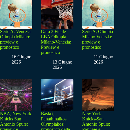
Serie A, Venezia
Gara 2 Finale
Serie A, Olimpia
Olimpia Milano:
LBA Olimpia
Milano Venezia:
preview e
Milano-Venezia:
preview e
pronostico
Preview e
pronostico
pronostico
16 Giugno
11 Giugno
2026
13 Giugno
2026
2026
NBA, New York
Basket,
New York
Knicks San
Panathinaikos
Knicks-San
Antonio Spurs:
Olympiakos:
Antonio Spurs:
preview e
pronostico della
Preview e