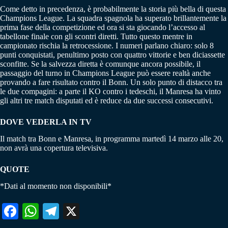
Come detto in precedenza, è probabilmente la storia più bella di questa
Champions League. La squadra spagnola ha superato brillantemente la
prima fase della competizione ed ora si sta giocando l’accesso al
tabellone finale con gli scontri diretti. Tutto questo mentre in
campionato rischia la retrocessione. I numeri parlano chiaro: solo 8
punti conquistati, penultimo posto con quattro vittorie e ben diciassette
sconfitte. Se la salvezza diretta è comunque ancora possibile, il
passaggio del turno in Champions League può essere realtà anche
provando a fare risultato contro il Bonn. Un solo punto di distacco tra
le due compagini: a parte il KO contro i tedeschi, il Manresa ha vinto
gli altri tre match disputati ed è reduce da due successi consecutivi.
DOVE VEDERLA IN TV
Il match tra Bonn e Manresa, in programma martedì 14 marzo alle 20,
non avrà una copertura televisiva.
QUOTE
*Dati al momento non disponibili*
Fa
W
Te
X
ce
ha
le