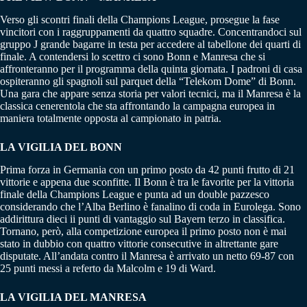
Verso gli scontri finali della Champions League, prosegue la fase
vincitori con i raggruppamenti da quattro squadre. Concentrandoci sul
gruppo J grande bagarre in testa per accedere al tabellone dei quarti di
finale. A contendersi lo scettro ci sono Bonn e Manresa che si
affronteranno per il programma della quinta giornata. I padroni di casa
ospiteranno gli spagnoli sul parquet della “Telekom Dome” di Bonn.
Una gara che appare senza storia per valori tecnici, ma il Manresa è la
classica cenerentola che sta affrontando la campagna europea in
maniera totalmente opposta al campionato in patria.
LA VIGILIA DEL BONN
Prima forza in Germania con un primo posto da 42 punti frutto di 21
vittorie e appena due sconfitte. Il Bonn è tra le favorite per la vittoria
finale della Champions League e punta ad un double pazzesco
considerando che l’Alba Berlino è fanalino di coda in Eurolega. Sono
addirittura dieci ii punti di vantaggio sul Bayern terzo in classifica.
Tornano, però, alla competizione europea il primo posto non è mai
stato in dubbio con quattro vittorie consecutive in altrettante gare
disputate. All’andata contro il Manresa è arrivato un netto 69-87 con
25 punti messi a referto da Malcolm e 19 di Ward.
LA VIGILIA DEL MANRESA