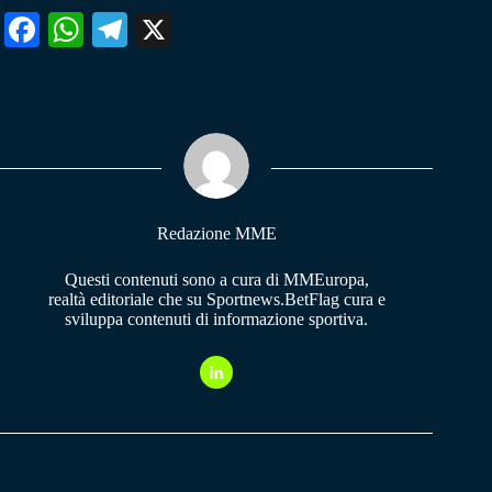
Fa
W
Te
X
ce
ha
le
bo
ts
gr
ok
A
a
pp
m
Redazione MME
Questi contenuti sono a cura di MMEuropa,
realtà editoriale che su Sportnews.BetFlag cura e
sviluppa contenuti di informazione sportiva.