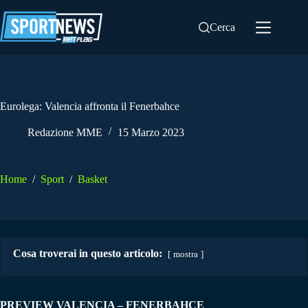
Salta
al
Cerca
contenuto
Eurolega: Valencia affronta il Fenerbahce
Redazione MME
15 Marzo 2023
Home
/
Sport
/
Basket
Cosa troverai in questo articolo:
mostra
PREVIEW VALENCIA – FENERBAHCE