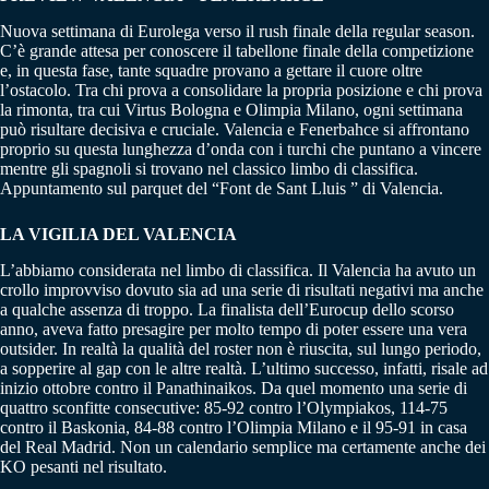
Nuova settimana di Eurolega verso il rush finale della regular season.
C’è grande attesa per conoscere il tabellone finale della competizione
e, in questa fase, tante squadre provano a gettare il cuore oltre
l’ostacolo. Tra chi prova a consolidare la propria posizione e chi prova
la rimonta, tra cui Virtus Bologna e Olimpia Milano, ogni settimana
può risultare decisiva e cruciale. Valencia e Fenerbahce si affrontano
proprio su questa lunghezza d’onda con i turchi che puntano a vincere
mentre gli spagnoli si trovano nel classico limbo di classifica.
Appuntamento sul parquet del “Font de Sant Lluis ” di Valencia.
LA VIGILIA DEL VALENCIA
L’abbiamo considerata nel limbo di classifica. Il Valencia ha avuto un
crollo improvviso dovuto sia ad una serie di risultati negativi ma anche
a qualche assenza di troppo. La finalista dell’Eurocup dello scorso
anno, aveva fatto presagire per molto tempo di poter essere una vera
outsider. In realtà la qualità del roster non è riuscita, sul lungo periodo,
a sopperire al gap con le altre realtà. L’ultimo successo, infatti, risale ad
inizio ottobre contro il Panathinaikos. Da quel momento una serie di
quattro sconfitte consecutive: 85-92 contro l’Olympiakos, 114-75
contro il Baskonia, 84-88 contro l’Olimpia Milano e il 95-91 in casa
del Real Madrid. Non un calendario semplice ma certamente anche dei
KO pesanti nel risultato.