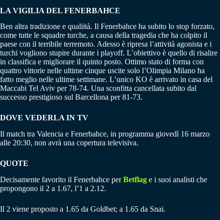
LA VIGILIA DEL FENERBAHCE
Ben altra tradizione e qualiità. Il Fenerbahce ha subito lo stop forzato,
come tutte le squadre turche, a causa della tragedia che ha colpito il
paese con il terribile terremoto. Adesso è ripresa l’attività agonista e i
turchi vogliono stupire durante i playoff. L’obiettivo è quello di risalire
in classifica e migliorare il quinto posto. Ottimo stato di forma con
quattro vittorie nelle ultime cinque uscite solo l’Olimpia Milano ha
fatto meglio nelle ultime settimane. L’unico KO è arrivato in casa del
Maccabi Tel Aviv per 78-74. Una sconfitta cancellata subito dal
successo prestigioso sul Barcellona per 81-73.
DOVE VEDERLA IN TV
Il match tra Valencia e Fenerbahce, in programma giovedì 16 marzo
alle 20:30, non avrà una copertura televisiva.
QUOTE
Decisamente favorito il Fenerbahce per
Betflag
e i suoi analisti che
propongono il 2 a 1.67, l’1 a 2.12.
Il 2 viene proposto a 1.65 da Goldbet; a 1.65 da Snai.