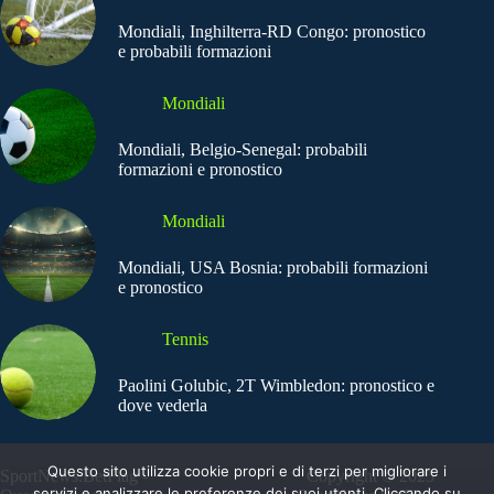
Mondiali, Inghilterra-RD Congo: pronostico
e probabili formazioni
Mondiali
Mondiali, Belgio-Senegal: probabili
formazioni e pronostico
Mondiali
Mondiali, USA Bosnia: probabili formazioni
e pronostico
Tennis
Paolini Golubic, 2T Wimbledon: pronostico e
dove vederla
Questo sito utilizza cookie propri e di terzi per migliorare i
SportNews.BetFlag -
Copyright © 2025
servizi e analizzare le preferenze dei suoi utenti. Cliccando su