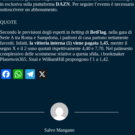
in esclusiva sulla piattaforma
DAZN
. Per seguire l’evento è necessario
sottoscrivere un abbonamento.
QUOTE
Secondo le previsioni degli esperti in
betting
di
BetFlag
, nella gara di
Serie A tra Roma e Sampdoria, i padroni di casa partono nettamente
favoriti. Infatti,
la vittoria interna (1) viene pagata 1,45
, mentre il
segno X e il 2 sono quotati rispettivamente 4,40 e 7,70. Nel palinsesto
complessivo delle scommesse relative a questa sfida, i bookmaker
Planetwin365, Sisal e WilliamHill propongono l’1 a 1,42.
Fa
W
Te
X
ce
ha
le
bo
ts
gr
ok
A
a
pp
m
Salvo Mangano