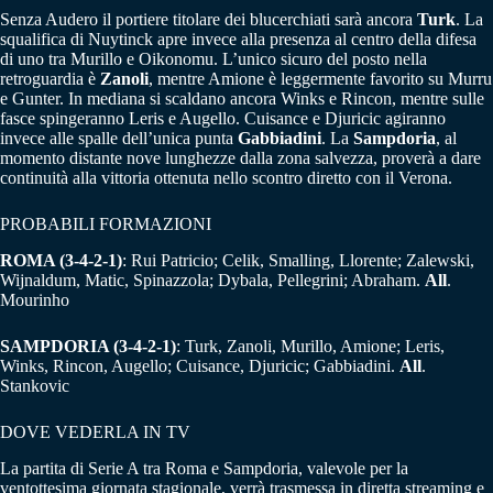
Senza Audero il portiere titolare dei blucerchiati sarà ancora
Turk
. La
squalifica di Nuytinck apre invece alla presenza al centro della difesa
di uno tra Murillo e Oikonomu. L’unico sicuro del posto nella
retroguardia è
Zanoli
, mentre Amione è leggermente favorito su Murru
e Gunter. In mediana si scaldano ancora Winks e Rincon, mentre sulle
fasce spingeranno Leris e Augello. Cuisance e Djuricic agiranno
invece alle spalle dell’unica punta
Gabbiadini
. La
Sampdoria
, al
momento distante nove lunghezze dalla zona salvezza, proverà a dare
continuità alla vittoria ottenuta nello scontro diretto con il Verona.
PROBABILI FORMAZIONI
ROMA (3-4-2-1)
: Rui Patricio; Celik, Smalling, Llorente; Zalewski,
Wijnaldum, Matic, Spinazzola; Dybala, Pellegrini; Abraham.
All
.
Mourinho
SAMPDORIA (3-4-2-1)
: Turk, Zanoli, Murillo, Amione; Leris,
Winks, Rincon, Augello; Cuisance, Djuricic; Gabbiadini.
All
.
Stankovic
DOVE VEDERLA IN TV
La partita di Serie A tra Roma e Sampdoria, valevole per la
ventottesima giornata stagionale, verrà trasmessa in diretta streaming e