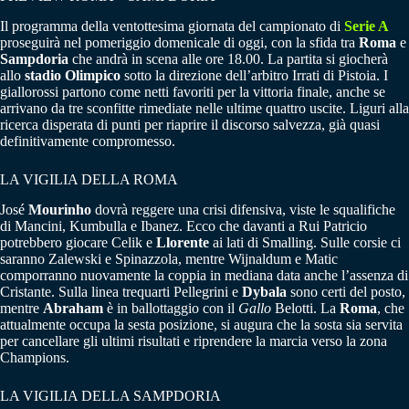
Il programma della ventottesima giornata del campionato di
Serie A
proseguirà nel pomeriggio domenicale di oggi, con la sfida tra
Roma
e
Sampdoria
che andrà in scena alle ore 18.00. La partita si giocherà
allo
stadio Olimpico
sotto la direzione dell’arbitro Irrati di Pistoia. I
giallorossi partono come netti favoriti per la vittoria finale, anche se
arrivano da tre sconfitte rimediate nelle ultime quattro uscite. Liguri alla
ricerca disperata di punti per riaprire il discorso salvezza, già quasi
definitivamente compromesso.
LA VIGILIA DELLA ROMA
José
Mourinho
dovrà reggere una crisi difensiva, viste le squalifiche
di Mancini, Kumbulla e Ibanez. Ecco che davanti a Rui Patricio
potrebbero giocare Celik e
Llorente
ai lati di Smalling. Sulle corsie ci
saranno Zalewski e Spinazzola, mentre Wijnaldum e Matic
comporranno nuovamente la coppia in mediana data anche l’assenza di
Cristante. Sulla linea trequarti Pellegrini e
Dybala
sono certi del posto,
mentre
Abraham
è in ballottaggio con il
Gallo
Belotti. La
Roma
, che
attualmente occupa la sesta posizione, si augura che la sosta sia servita
per cancellare gli ultimi risultati e riprendere la marcia verso la zona
Champions.
LA VIGILIA DELLA SAMPDORIA