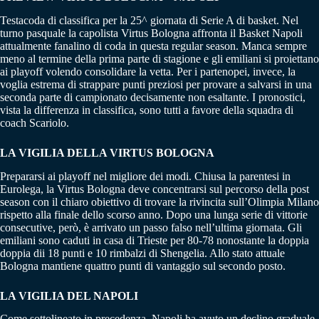
Testacoda di classifica per la 25^ giornata di Serie A di basket. Nel
turno pasquale la capolista Virtus Bologna affronta il Basket Napoli
attualmente fanalino di coda in questa regular season. Manca sempre
meno al termine della prima parte di stagione e gli emiliani si proiettano
ai playoff volendo consolidare la vetta. Per i partenopei, invece, la
voglia estrema di strappare punti preziosi per provare a salvarsi in una
seconda parte di campionato decisamente non esaltante. I pronostici,
vista la differenza in classifica, sono tutti a favore della squadra di
coach Scariolo.
LA VIGILIA DELLA VIRTUS BOLOGNA
Prepararsi ai playoff nel migliore dei modi. Chiusa la parentesi in
Eurolega, la Virtus Bologna deve concentrarsi sul percorso della post
season con il chiaro obiettivo di trovare la rivincita sull’Olimpia Milano
rispetto alla finale dello scorso anno. Dopo una lunga serie di vittorie
consecutive, però, è arrivato un passo falso nell’ultima giornata. Gli
emiliani sono caduti in casa di Trieste per 80-78 nonostante la doppia
doppia dii 18 punti e 10 rimbalzi di Shengelia. Allo stato attuale
Bologna mantiene quattro punti di vantaggio sul secondo posto.
LA VIGILIA DEL NAPOLI
Come sottolineato in precedenza, Napoli ha avuto un declino graduale