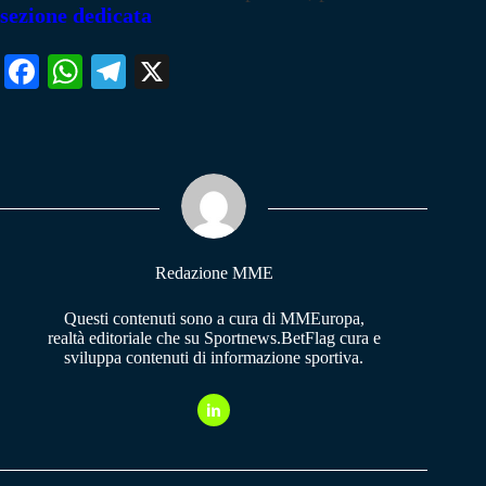
sezione dedicata
Fa
W
Te
X
ce
ha
le
bo
ts
gr
ok
A
a
pp
m
Redazione MME
Questi contenuti sono a cura di MMEuropa,
realtà editoriale che su Sportnews.BetFlag cura e
sviluppa contenuti di informazione sportiva.