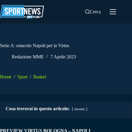
Salta
al
Cerca
contenuto
Serie A: ostacolo Napoli per la Virtus
Redazione MME
7 Aprile 2023
Home
/
Sport
/
Basket
Cosa troverai in questo articolo:
mostra
PREVIEW VIRTUS BOLOGNA – NAPOLI