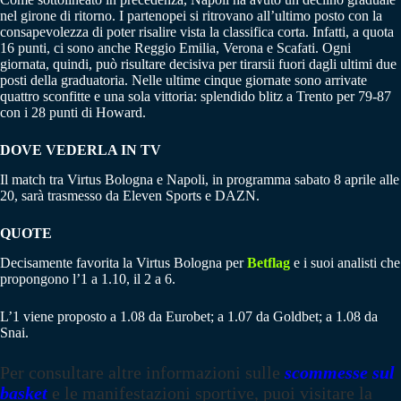
nel girone di ritorno. I partenopei si ritrovano all’ultimo posto con la
consapevolezza di poter risalire vista la classifica corta. Infatti, a quota
16 punti, ci sono anche Reggio Emilia, Verona e Scafati. Ogni
giornata, quindi, può risultare decisiva per tirarsii fuori dagli ultimi due
posti della graduatoria. Nelle ultime cinque giornate sono arrivate
quattro sconfitte e una sola vittoria: splendido blitz a Trento per 79-87
con i 28 punti di Howard.
DOVE VEDERLA IN TV
Il match tra Virtus Bologna e Napoli, in programma sabato 8 aprile alle
20, sarà trasmesso da Eleven Sports e DAZN.
QUOTE
Decisamente favorita la Virtus Bologna per
Betflag
e i suoi analisti che
propongono l’1 a 1.10, il 2 a 6.
L’1 viene proposto a 1.08 da Eurobet; a 1.07 da Goldbet; a 1.08 da
Snai.
Per consultare altre informazioni sulle
scommesse sul
basket
e le manifestazioni sportive, puoi visitare la