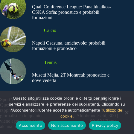
Qual. Conference League: Panathinaikos-
CSKA Sofia: pronostico e probabili
formazioni
Calcio
Napoli Osasuna, amichevole: probabili
formazioni e pronostico
Tennis
Musetti Mejia, 2T Montreal: pronostico e
dove vederla
Questo sito utilizza cookie propri e di terzi per migliorare i
SportNews.BetFlag -
Copyright © 2025
servizi e analizzare le preferenze dei suoi utenti. Cliccando su
Questo sito non
SportNews BetFlag
"Acconsento" l'utente accetta automaticamente
l'utilizzo dei
rappresenta una testata
Sede Legale: Via degli
giornalistica in quanto
Aldobrandeschi, 300 |
cookie.
viene aggiornato senza
00163 | Roma
Acconsento
Non acconsento
Privacy policy
alcuna periodicità