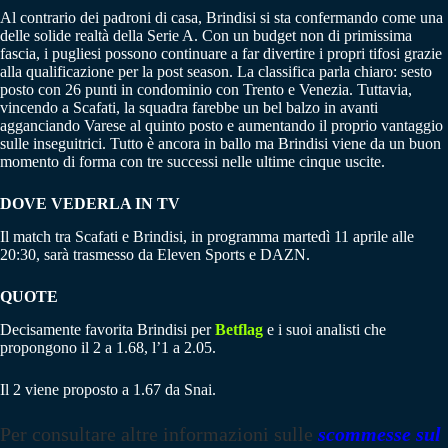
Al contrario dei padroni di casa, Brindisi si sta confermando come una
delle solide realtà della Serie A. Con un budget non di primissima
fascia, i pugliesi possono continuare a far divertire i propri tifosi grazie
alla qualificazione per la post season. La classifica parla chiaro: sesto
posto con 26 punti in condominio con Trento e Venezia. Tuttavia,
vincendo a Scafati, la squadra farebbe un bel balzo in avanti
agganciando Varese al quinto posto e aumentando il proprio vantaggio
sulle inseguitrici. Tutto è ancora in ballo ma Brindisi viene da un buon
momento di forma con tre successi nelle ultime cinque uscite.
DOVE VEDERLA IN TV
Il match tra Scafati e Brindisi, in programma martedì 11 aprile alle
20:30, sarà trasmesso da Eleven Sports e DAZN.
QUOTE
Decisamente favorita Brindisi per
Betflag
e i suoi analisti che
propongono il 2 a 1.68, l’1 a 2.05.
Il 2 viene proposto a 1.67 da Snai.
Per consultare altre informazioni sulle
scommesse sul