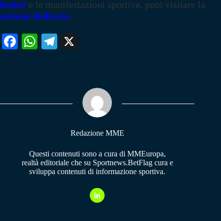
basket
e le manifestazioni sportive, puoi visitare la
sezione dedicata
Fa
W
Te
X
ce
ha
le
bo
ts
gr
ok
A
a
pp
m
Redazione MME
Questi contenuti sono a cura di MMEuropa,
realtà editoriale che su Sportnews.BetFlag cura e
sviluppa contenuti di informazione sportiva.