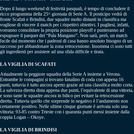
Dopo il lungo weekend di festività pasquali, è tempo di concludere il
ricco programma della 25^ giornata di Serie A. Il posticipo vedrà di
fronte Scafati e Brindisi, due squadre molto distanti in classifica ma
vogliose di vincere il match per i rispettivi obiettivi. I pugliesi, infatti,
vorranno consolidare la propria posizione playoff e punteranno ad
espugnare il parquet del “Pala Mangano”. Non sarà, però, un match
facile dal momento che i padroni di casa hanno assoluto bisogno di un
successo per abbandonare la zona retrocessione. Insomma ci sono tutti
gli ingredienti per assistere ad una sfida difficile e tirata.
LA VIGILIA DI SCAFATI
Attualmente la peggiore squadra della Serie A insieme a Verona.
Entrambe le compagini si trovano fanalino di coda con appena 16
punti, tuttavia è tutto ancora aperto grazie ad una classifica molto corta.
La salvezza diretta dista appena due punti, l’equivalente di una vittoria,
e sono tante le squadre ancora in bilico per evitare la retrocessione
diretta. Tuttavia quello che sorprende in negativo è l’andamento non
certamente positivo. Nelle ultime cinque giornate è arrivata solo una
vittoria: 93-85 contro Trieste con i quaranta punti messi insieme dalla
coppia Logan – Okoye.
LA VIGILIA DI BRINDISI