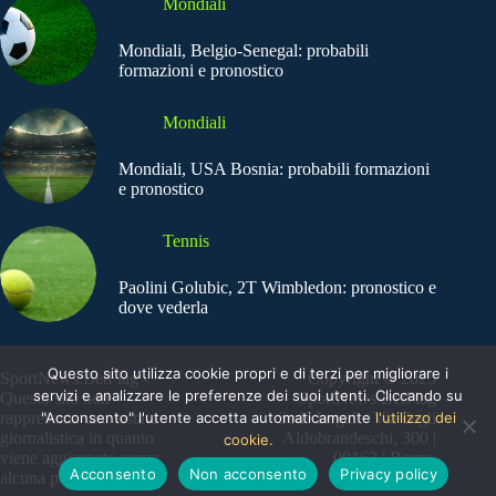
Mondiali
Mondiali, Belgio-Senegal: probabili
formazioni e pronostico
Mondiali
Mondiali, USA Bosnia: probabili formazioni
e pronostico
Tennis
Paolini Golubic, 2T Wimbledon: pronostico e
dove vederla
Questo sito utilizza cookie propri e di terzi per migliorare i
SportNews.BetFlag -
Copyright © 2025
servizi e analizzare le preferenze dei suoi utenti. Cliccando su
Questo sito non
SportNews BetFlag
"Acconsento" l'utente accetta automaticamente
l'utilizzo dei
rappresenta una testata
Sede Legale: Via degli
giornalistica in quanto
Aldobrandeschi, 300 |
cookie.
viene aggiornato senza
00163 | Roma
Acconsento
Non acconsento
Privacy policy
alcuna periodicità