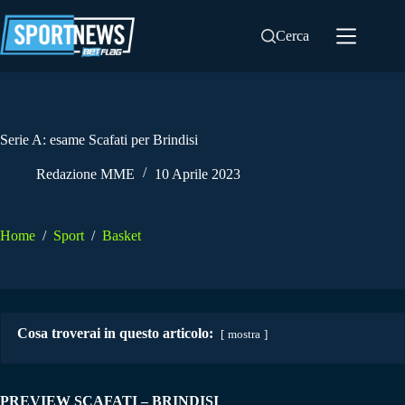
Salta
al
Cerca
contenuto
Serie A: esame Scafati per Brindisi
Redazione MME
10 Aprile 2023
Home
/
Sport
/
Basket
Cosa troverai in questo articolo:
mostra
PREVIEW SCAFATI – BRINDISI