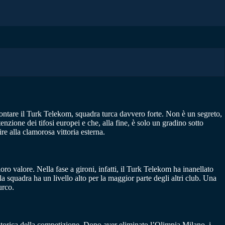
frontare il Turk Telekom, squadra turca davvero forte. Non è un segreto,
enzione dei tifosi europei e che, alla fine, è solo un gradino sotto
re alla clamorosa vittoria esterna.
o valore. Nella fase a gironi, infatti, il Turk Telekom ha inanellato
a squadra ha un livello alto per la maggior parte degli altri club. Una
urco.
 storica della competizione. Dopo aver eliminato l’Olimpia Milano, i