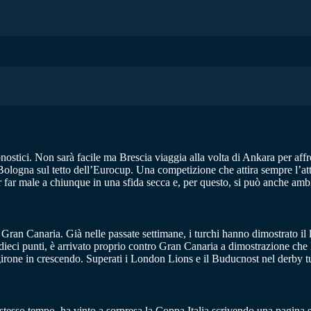
onostici. Non sarà facile ma Brescia viaggia alla volta di Ankara per af
s Bologna sul tetto dell’Eurocup. Una competizione che attira sempre l’att
r far male a chiunque in una sfida secca e, per questo, si può anche ambi
n Canaria. Già nelle passate settimane, i turchi hanno dimostrato il lor
dieci punti, è arrivato proprio contro Gran Canaria a dimostrazione che l
l girone in crescendo. Superati i London Lions e il Buducnost nel derby t
o stesso tempo, ha vinto a sorpresa la Coppa Italia scrivendo una pagina