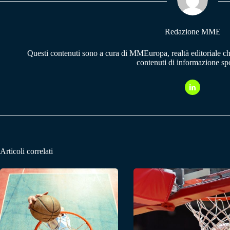
pp
m
Redazione MME
Questi contenuti sono a cura di MMEuropa, realtà editoriale c
contenuti di informazione spo
Articoli correlati