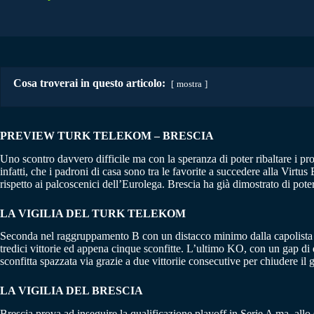
Cosa troverai in questo articolo:
mostra
PREVIEW TURK TELEKOM – BRESCIA
Uno scontro davvero difficile ma con la speranza di poter ribaltare i pr
infatti, che i padroni di casa sono tra le favorite a succedere alla Virtu
rispetto ai palcoscenici dell’Eurolega. Brescia ha già dimostrato di pote
LA VIGILIA DEL TURK TELEKOM
Seconda nel raggruppamento B con un distacco minimo dalla capolista Gra
tredici vittorie ed appena cinque sconfitte. L’ultimo KO, con un gap di 
sconfitta spazzata via grazie a due vittoriie consecutive per chiudere i
LA VIGILIA DEL BRESCIA
Brescia prova ad inseguire la qualificazione playoff in Serie A ma, all