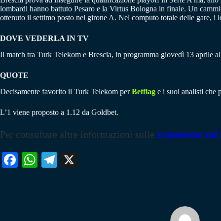
lombardi hanno battuto Pesaro e la Virtus Bologna in finale. Un cammin
ottenuto il settimo posto nel girone A. Nel computo totale delle gare, 
DOVE VEDERLA IN TV
Il match tra Turk Telekom e Brescia, in programma giovedì 13 aprile 
QUOTE
Decisamente favorito il Turk Telekom per
Betflag
e i suoi analisti che 
L’1 viene proposto a 1.12 da Goldbet.
Per consultare altre informazioni sulle
scommesse sul 
Fa
W
Te
X
ce
ha
le
bo
ts
gr
ok
A
a