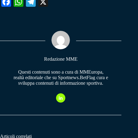
Fa
W
Te
X
ce
ha
le
bo
ts
gr
ok
A
a
pp
m
Redazione MME
Questi contenuti sono a cura di MMEuropa,
realtà editoriale che su Sportnews.BetFlag cura e
sviluppa contenuti di informazione sportiva.
Articoli correlati