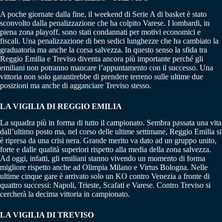
A poche giornate dalla fine, il weekend di Serie A di basket è stato
sconvolto dalla penalizzazione che ha colpito Varese. I lombardi, in
piena zona playoff, sono stati condannati per motivi economici e
fiscali. Una penalizzazione di ben sedici lunghezze che ha cambiato la
graduatoria ma anche la corsa salvezza. In questo senso la sfida tra
Reggio Emilia e Treviso diventa ancora più importante perché gli
emiliani non potranno mancare l’appuntamento con il successo. Una
vittoria non solo garantirebbe di prendere terreno sulle ultime due
posizioni ma anche di agganciare Treviso stesso.
LA VIGILIA DI REGGIO EMILIA
La squadra più in forma di tutto il campionato. Sembra passata una vita
dall’ultimo posto ma, nel corso delle ultime settimane, Reggio Emilia si
è ripresa da una crisi nera. Grande merito va dato ad un gruppo unito,
forte e dalle qualità superiori rispetto alla media della zona salvezza.
Ad oggi, infatti, gli emiliani stanno vivendo un momento di forma
migliore rispetto anche ad Olimpia Milano e Virtus Bologna. Nelle
ultime cinque gare è arrivato solo un KO contro Venezia a fronte di
quattro successi: Napoli, Trieste, Scafati e Varese. Contro Treviso si
cercherà la decima vittoria in campionato.
LA VIGILIA DI TREVISO