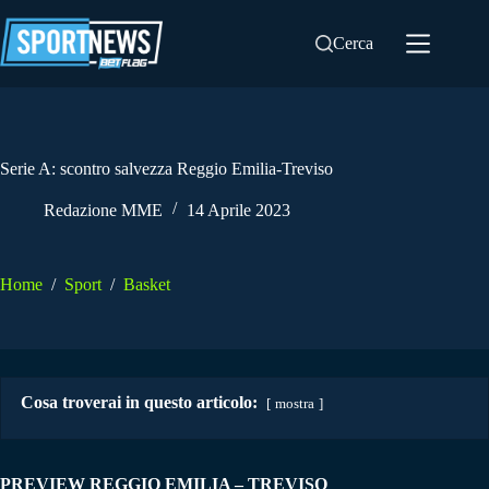
Salta
al
Cerca
contenuto
Serie A: scontro salvezza Reggio Emilia-Treviso
Redazione MME
14 Aprile 2023
Home
/
Sport
/
Basket
Cosa troverai in questo articolo:
mostra
PREVIEW REGGIO EMILIA – TREVISO