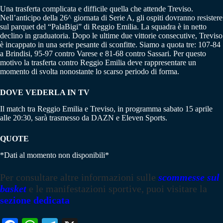
Una trasferta complicata e difficile quella che attende Treviso.
Nell’anticipo della 26^ giornata di Serie A, gli ospiti dovranno resistere
sul parquet del “PalaBigi” di Reggio Emilia. La squadra è in netto
declino in graduatoria. Dopo le ultime due vittorie consecutive, Treviso
è incappato in una serie pesante di sconfitte. Siamo a quota tre: 107-84
a Brindisi, 95-97 contro Varese e 81-68 contro Sassari. Per questo
motivo la trasferta contro Reggio Emilia deve rappresentare un
momento di svolta nonostante lo scarso periodo di forma.
DOVE VEDERLA IN TV
Il match tra Reggio Emilia e Treviso, in programma sabato 15 aprile
alle 20:30, sarà trasmesso da DAZN e Eleven Sports.
QUOTE
*Dati al momento non disponibili*
Per consultare altre informazioni sulle
scommesse sul
basket
e le manifestazioni sportive, puoi visitare la
sezione dedicata