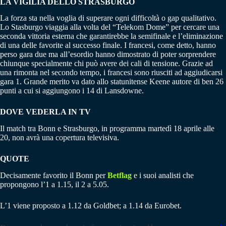
LA VIGILIA DELLO STRASBURGO
La forza sta nella voglia di superare ogni difficoltà o gap qualitativo.
Lo Stasburgo viaggia alla volta del “Telekom Dome” per cercare una
seconda vittoria esterna che garantirebbe la semifinale e l’eliminazione
di una delle favorite al successo finale. I francesi, come detto, hanno
perso gara due ma all’esordio hanno dimostrato di poter sorprendere
chiunque specialmente chi può avere dei cali di tensione. Grazie ad
una rimonta nel secondo tempo, i francesi sono riusciti ad aggiudicarsi
gara 1. Grande merito va dato allo statunitense Keene autore di ben 26
punti a cui si aggiungono i 14 di Lansdowne.
DOVE VEDERLA IN TV
Il match tra Bonn e Strasburgo, in programma martedì 18 aprile alle
20, non avrà una copertura televisiva.
QUOTE
Decisamente favorito il Bonn per
Betflag
e i suoi analisti che
propongono l’1 a 1.15, il 2 a 5.05.
L’1 viene proposto a 1.12 da Goldbet; a 1.14 da Eurobet.