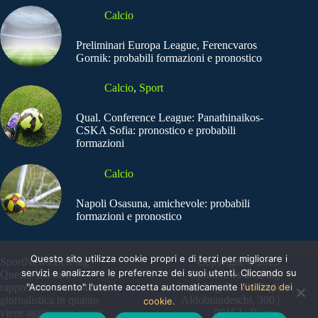
Calcio
Preliminari Europa League, Ferencvaros
Gornik: probabili formazioni e pronostico
Calcio
,
Sport
Qual. Conference League: Panathinaikos-
CSKA Sofia: pronostico e probabili
formazioni
Calcio
Napoli Osasuna, amichevole: probabili
formazioni e pronostico
Questo sito utilizza cookie propri e di terzi per migliorare i
SportNews.BetFlag -
Copyright © 2025
servizi e analizzare le preferenze dei suoi utenti. Cliccando su
Questo sito non
SportNews BetFlag
"Acconsento" l'utente accetta automaticamente
l'utilizzo dei
rappresenta una testata
Sede Legale: Via degli
giornalistica in quanto
Aldobrandeschi, 300 |
cookie.
viene aggiornato senza
00163 | Roma