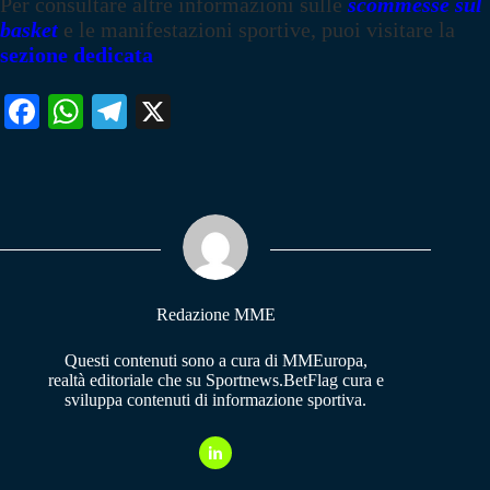
Per consultare altre informazioni sulle
scommesse sul
basket
e le manifestazioni sportive, puoi visitare la
sezione dedicata
Fa
W
Te
X
ce
ha
le
bo
ts
gr
ok
A
a
pp
m
Redazione MME
Questi contenuti sono a cura di MMEuropa,
realtà editoriale che su Sportnews.BetFlag cura e
sviluppa contenuti di informazione sportiva.