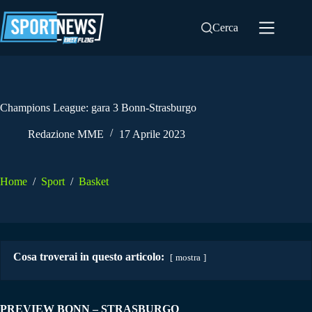
Salta
al
Cerca
contenuto
Champions League: gara 3 Bonn-Strasburgo
Redazione MME
17 Aprile 2023
Home
/
Sport
/
Basket
Cosa troverai in questo articolo:
mostra
PREVIEW BONN – STRASBURGO