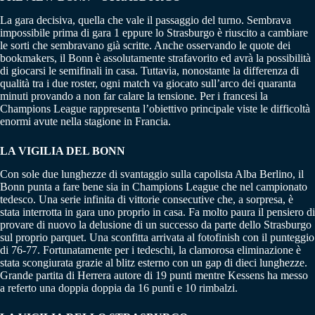
La gara decisiva, quella che vale il passaggio del turno. Sembrava
impossibile prima di gara 1 eppure lo Strasburgo è riuscito a cambiare
le sorti che sembravano già scritte. Anche osservando le quote dei
bookmakers, il Bonn è assolutamente strafavorito ed avrà la possibilità
di giocarsi le semifinali in casa. Tuttavia, nonostante la differenza di
qualità tra i due roster, ogni match va giocato sull’arco dei quaranta
minuti provando a non far calare la tensione. Per i francesi la
Champions League rappresenta l’obiettivo principale viste le difficoltà
enormi avute nella stagione in Francia.
LA VIGILIA DEL BONN
Con sole due lunghezze di svantaggio sulla capolista Alba Berlino, il
Bonn punta a fare bene sia in Champions League che nel campionato
tedesco. Una serie infinita di vittorie consecutive che, a sorpresa, è
stata interrotta in gara uno proprio in casa. Fa molto paura il pensiero di
provare di nuovo la delusione di un successo da parte dello Strasburgo
sul proprio parquet. Una sconfitta arrivata al fotofinish con il punteggio
di 76-77. Fortunatamente per i tedeschi, la clamorosa eliminazione è
stata scongiurata grazie al blitz esterno con un gap di dieci lunghezze.
Grande partita di Herrera autore di 19 punti mentre Kessens ha messo
a referto una doppia doppia da 16 punti e 10 rimbalzi.