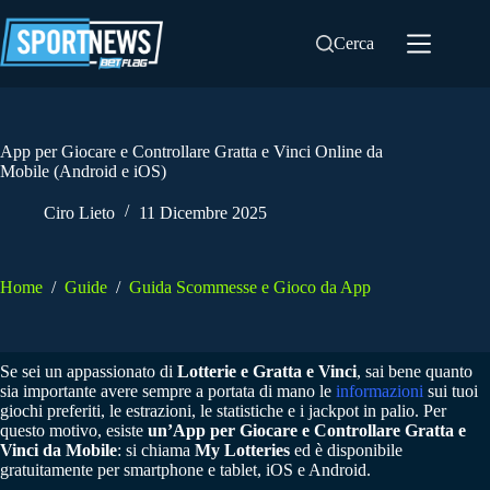
Salta
al
Cerca
contenuto
App per Giocare e Controllare Gratta e Vinci Online da
Mobile (Android e iOS)
Ciro Lieto
11 Dicembre 2025
Home
/
Guide
/
Guida Scommesse e Gioco da App
Se sei un appassionato di
Lotterie e Gratta e Vinci
, sai bene quanto
sia importante avere sempre a portata di mano le
informazioni
sui tuoi
giochi preferiti, le estrazioni, le statistiche e i jackpot in palio. Per
questo motivo, esiste
un’App per Giocare e Controllare Gratta e
Vinci da Mobile
: si chiama
My Lotteries
ed è disponibile
gratuitamente per smartphone e tablet, iOS e Android.