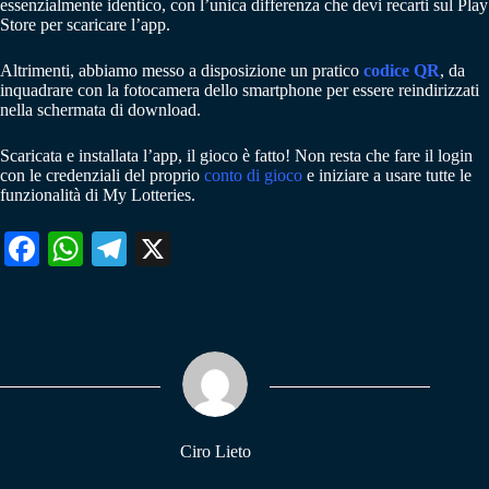
essenzialmente identico, con l’unica differenza che devi recarti sul Play
Store per scaricare l’app.
Altrimenti, abbiamo messo a disposizione un pratico
codice QR
, da
inquadrare con la fotocamera dello smartphone per essere reindirizzati
nella schermata di download.
Scaricata e installata l’app, il gioco è fatto! Non resta che fare il login
con le credenziali del proprio
conto di gioco
e iniziare a usare tutte le
funzionalità di My Lotteries.
Fa
W
Te
X
ce
ha
le
bo
ts
gr
ok
A
a
pp
m
Ciro Lieto