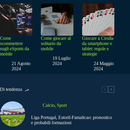
Come
Come giocare al
Giocare a Cirulla
scommettere
solitario da
da smartphone e
sugli eSports da
mobile
tablet: regole e
mobile
strategie
19 Luglio
21 Agosto
2024
24 Maggio
2024
2024
Di tendenza
Calcio
,
Sport
Liga Portugal, Estoril-Famalicao: pronostico
e probabili formazioni