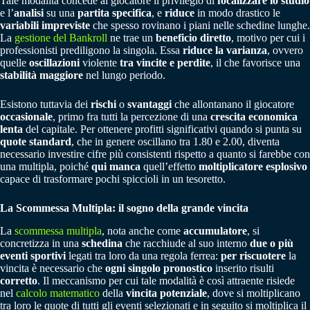
Tale modalità concede al giocatore il privilegio di
focalizzare lo studio
e l’
analisi
su una
partita specifica
, e
riduce
in modo drastico le
variabili impreviste
che spesso rovinano i piani nelle schedine lunghe.
La
gestione del Bankroll
ne trae un
beneficio diretto
, motivo per cui i
professionisti prediligono la singola. Essa
riduce la varianza
, ovvero
quelle
oscillazioni
violente
tra vincite e perdite
, il che favorisce una
stabilità maggiore
nel lungo periodo.
Esistono tuttavia dei
rischi
o
svantaggi
che allontanano il giocatore
occasionale
, primo fra tutti la percezione di una
crescita economica
lenta
del capitale. Per ottenere profitti significativi quando si punta su
quote standard
, che in genere oscillano tra 1.80 e 2.00, diventa
necessario investire cifre più consistenti rispetto a quanto si farebbe con
una multipla, poiché
qui
manca
quell’effetto
moltiplicatore
esplosivo
capace di trasformare pochi spiccioli in un tesoretto.
La Scommessa Multipla: il sogno della grande vincita
La
scommessa multipla
, nota anche come
accumulatore
, si
concretizza in una
schedina
che racchiude al suo interno
due o più
eventi sportivi
legati tra loro da una regola ferrea:
per riscuotere
la
vincita è necessario che
ogni singolo pronostico
inserito risulti
corretto
. Il meccanismo per cui tale modalità è così attraente risiede
nel
calcolo matematico
della
vincita potenziale
, dove si moltiplicano
tra loro le quote di tutti gli eventi selezionati e in seguito si moltiplica il