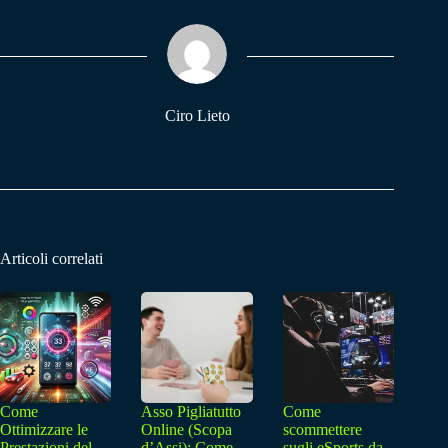
ok
A
a
pp
m
Ciro Lieto
Articoli correlati
Come
Asso Pigliatutto
Come
Ottimizzare le
Online (Scopa
scommettere
Prestazioni del
d’Assi): Come
sugli eSports da