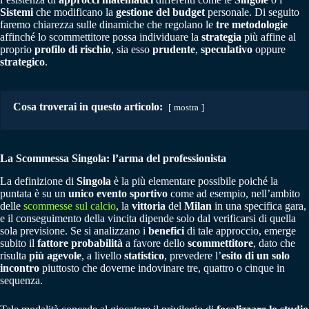
Sistemi
che modificano la
gestione del budget
personale. Di seguito
faremo chiarezza sulle dinamiche che regolano le
tre metodologie
affinché lo scommettitore possa individuare la
strategia
più affine al
proprio
profilo di rischio
, sia esso
prudente
,
speculativo
oppure
strategico
.
Cosa troverai in questo articolo:
mostra
La Scommessa Singola: l’arma del professionista
La definizione di
Singola
è la più elementare possibile poiché la
puntata è su un
unico
evento sportivo
come ad esempio, nell’ambito
delle
scommesse sul calcio
, la
vittoria
del
Milan
in una specifica gara,
e il conseguimento della vincita dipende solo dal verificarsi di quella
sola previsione. Se si analizzano i
benefici
di tale approccio, emerge
subito il
fattore probabilità
a favore dello
scommettitore
, dato che
risulta
più agevole
, a livello
statistico
, prevedere l’
esito di un solo
incontro
piuttosto che doverne indovinare tre, quattro o cinque in
sequenza.