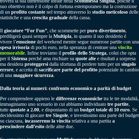
troverà la sua dimensione ideale nella
Scommessa Singola
, poiché il
suo obiettivo non è il colpo di fortuna estemporaneo ma la costruzione
di un
profitto costante
nel tempo attraverso lo
studio meticoloso
delle
statistiche e una
crescita graduale
della cassa.
Il
giocatore “For Fun”
, che scommette per
puro divertimento
,
prediligerà quasi sempre la
Multipla
, in quanto il suo desiderio è
vivere l’
emozione
del weekend mentre segue numerose partite con una
spesa irrisoria
di pochi euro, nella speranza di centrare una
vincita
memorabile
. Infine troviamo il
profilo dello Stratega
, colui che opta
per il
Sistema
perché ama rischiare su
quote alte
e risultati a sorpresa
ma desidera
proteggersi
dalla sfortuna di perdere tutto per un
singolo
errore
, e accetta di
sacrificare parte del profitto
potenziale in cambio
di una
maggiore sicurezza
.
Dalla teoria ai numeri: confronto economico a parità di budget
Per comprendere appieno le
differenze economiche
tra le tre modalità,
immaginiamo uno scenario in cui abbiamo individuato
tre partite
,
tutte
quotate a 2.00
, e disponiamo di un
budget totale di 10 euro
. Se
decidessimo di giocare
tre Singole
, e investissimo una parte del budget
su ciascuna,
incasseremo la vincita
relativa a una partita
a
prescindere dall’esito
delle altre due.