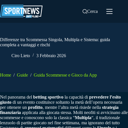
Salta
al
Cerca
contenuto
Differenze tra Scommessa Singola, Multipla e Sistema: guida
completa a vantaggi e rischi
Ciro Lieto
3 Febbraio 2026
Home
/
Guide
/
Guida Scommesse e Gioco da App
Nel panorama del
betting sportivo
la capacità di
prevedere l’esito
giusto
di un evento costituisce soltanto la metà dell’opera necessaria
per ottenere un
profitto
, mentre l’altra metà risiede nella
strategia
finanziaria
applicata alla giocata stessa. Molti neofiti si avvicinano alle
scommesse e conoscono solo la classica “
Multipla
“, il tradizionale
lenzuolo di partite giocato nel fine settimana, ma ignorano del tutto
l’esistenza di
approcci matematici
differenti come le
Singole
o i