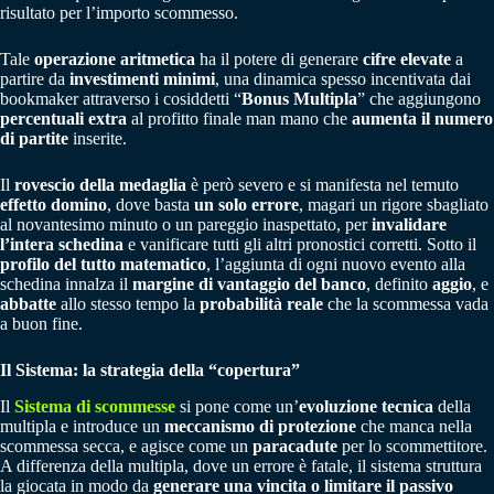
risultato per l’importo scommesso.
Tale
operazione aritmetica
ha il potere di generare
cifre elevate
a
partire da
investimenti minimi
, una dinamica spesso incentivata dai
bookmaker attraverso i cosiddetti “
Bonus Multipla
” che aggiungono
percentuali extra
al profitto finale man mano che
aumenta il numero
di partite
inserite.
Il
rovescio della medaglia
è però severo e si manifesta nel temuto
effetto domino
, dove basta
un solo errore
, magari un rigore sbagliato
al novantesimo minuto o un pareggio inaspettato, per
invalidare
l’intera schedina
e vanificare tutti gli altri pronostici corretti. Sotto il
profilo del tutto matematico
, l’aggiunta di ogni nuovo evento alla
schedina innalza il
margine di vantaggio del banco
, definito
aggio
, e
abbatte
allo stesso tempo la
probabilità reale
che la scommessa vada
a buon fine.
Il Sistema: la strategia della “copertura”
Il
Sistema di scommesse
si pone come un’
evoluzione tecnica
della
multipla e introduce un
meccanismo di protezione
che manca nella
scommessa secca, e agisce come un
paracadute
per lo scommettitore.
A differenza della multipla, dove un errore è fatale, il sistema struttura
la giocata in modo da
generare una vincita o limitare il passivo