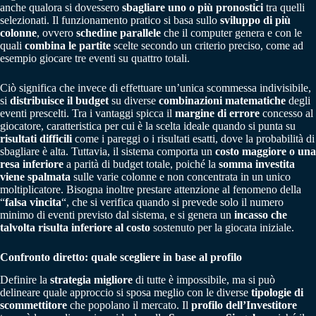
anche qualora si dovessero
sbagliare uno o più pronostici
tra quelli
selezionati. Il funzionamento pratico si basa sullo
sviluppo di più
colonne
, ovvero
schedine parallele
che il computer genera e con le
quali
combina le partite
scelte secondo un criterio preciso, come ad
esempio giocare tre eventi su quattro totali.
Ciò significa che invece di effettuare un’unica scommessa indivisibile,
si
distribuisce il budget
su diverse
combinazioni matematiche
degli
eventi prescelti. Tra i vantaggi spicca il
margine di errore
concesso al
giocatore, caratteristica per cui è la scelta ideale quando si punta su
risultati difficili
come i pareggi o i risultati esatti, dove la probabilità di
sbagliare è alta. Tuttavia, il sistema comporta un
costo maggiore o una
resa inferiore
a parità di budget totale, poiché la
somma investita
viene spalmata
sulle varie colonne e non concentrata in un unico
moltiplicatore. Bisogna inoltre prestare attenzione al fenomeno della
“
falsa vincita
“, che si verifica quando si prevede solo il numero
minimo di eventi previsto dal sistema, e si genera un
incasso che
talvolta risulta inferiore al costo
sostenuto per la giocata iniziale.
Confronto diretto: quale scegliere in base al profilo
Definire la
strategia migliore
di tutte è impossibile, ma si può
delineare quale approccio si sposa meglio con le diverse
tipologie di
scommettitore
che popolano il mercato. Il
profilo dell’Investitore