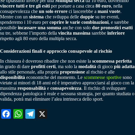
Se optassimo invece per una
Multipla secca
da 10 euro, dovremmo
vincere tutti e tre gli esiti
per portare a casa circa
80 euro
, nella
consapevolezza che
un solo errore
ci lascerebbe a
mani vuote
.
Mentre con un
sistema
che sviluppa delle
doppie
su tre eventi,
spenderemo i 10 euro per
coprire le varie combinazioni
, e sarebbe
possibile
incassare una somma
anche con solo
due pronostici esatti
su tre, sebbene l’importo della
vincita massima
sarebbe
inferiore
rispetto agli 80 euro della multipla secca.
Considerazioni finali e approccio consapevole al rischio
In chiusura è doveroso ribadire che non esiste la
scommessa perfetta
in grado di dare
profitti certi
, ma solo la
modalità
di gioco
più adatta
allo stile personale, alla propria
propensione
al rischio e alle
disponibilità
economiche del momento. Le
scommesse sportive
sono
vietate ai minori di 18 anni ed è imperativo approcciarsi al gioco con la
massima
responsabilità
e
consapevolezza
. Il rischio di sviluppare
dipendenza patologica è reale e nessuna strategia, per quanto studiata o
valida, potrà mai eliminare l’alea intrinseca dello sport.
Fa
W
Te
X
ce
ha
le
bo
ts
gr