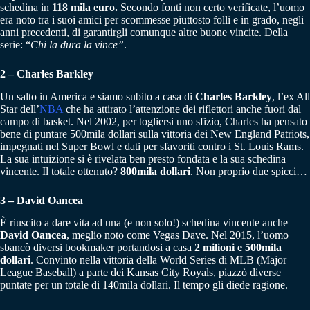
schedina in
118 mila euro.
Secondo fonti non certo verificate, l’uomo
era noto tra i suoi amici per scommesse piuttosto folli e in grado, negli
anni precedenti, di garantirgli comunque altre buone vincite. Della
serie: “
Chi la dura la vince”
.
2 – Charles Barkley
Un salto in America e siamo subito a casa di
Charles Barkley
, l’ex All
Star dell’
NBA
che ha attirato l’attenzione dei riflettori anche fuori dal
campo di basket. Nel 2002, per togliersi uno sfizio, Charles ha pensato
bene di puntare 500mila dollari sulla vittoria dei New England Patriots,
impegnati nel Super Bowl e dati per sfavoriti contro i St. Louis Rams.
La sua intuizione si è rivelata ben presto fondata e la sua schedina
vincente. Il totale ottenuto?
800mila dollari
. Non proprio due spicci…
3 – David Oancea
È riuscito a dare vita ad una (e non solo!) schedina vincente anche
David Oancea
, meglio noto come Vegas Dave. Nel 2015, l’uomo
sbancò diversi bookmaker portandosi a casa
2 milioni e
500mila
dollari
. Convinto nella vittoria della World Series di MLB (Major
League Baseball) a parte dei Kansas City Royals, piazzò diverse
puntate per un totale di 140mila dollari. Il tempo gli diede ragione.