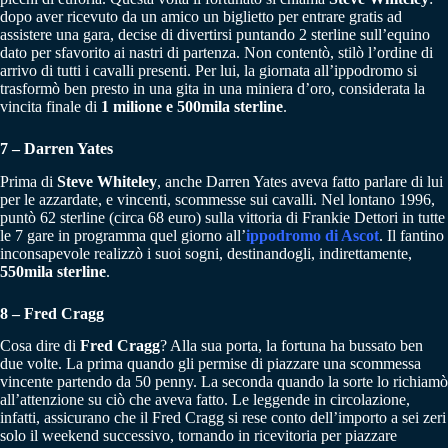
dopo aver ricevuto da un amico un biglietto per entrare gratis ad
assistere una gara, decise di divertirsi puntando 2 sterline sull’equino
dato per sfavorito ai nastri di partenza. Non contentò, stilò l’ordine di
arrivo di tutti i cavalli presenti. Per lui, la giornata all’ippodromo si
trasformò ben presto in una gita in una miniera d’oro, considerata la
vincita finale di
1 milione e 500mila sterline
.
7 – Darren Yates
Prima di
Steve Whiteley
, anche Darren Yates aveva fatto parlare di lui
per le azzardate, e vincenti, scommesse sui cavalli. Nel lontano 1996,
puntò 62 sterline (circa 68 euro) sulla vittoria di Frankie Dettori in tutte
le 7 gare in programma quel giorno all’
ippodromo di Ascot
. Il fantino
inconsapevole realizzò i suoi sogni, destinandogli, indirettamente,
550mila sterline
.
8 – Fred Cragg
Cosa dire di
Fred Cragg
? Alla sua porta, la fortuna ha bussato ben
due volte. La prima quando gli permise di piazzare una scommessa
vincente partendo da 50 penny. La seconda quando la sorte lo richiamò
all’attenzione su ciò che aveva fatto. Le leggende in circolazione,
infatti, assicurano che il Fred Cragg si rese conto dell’importo a sei zeri
solo il weekend successivo, tornando in ricevitoria per piazzare