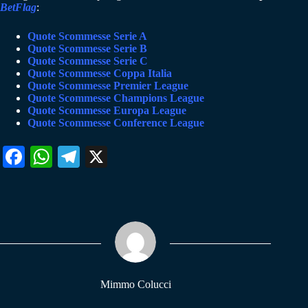
BetFlag
:
Quote Scommesse Serie A
Quote Scommesse Serie B
Quote Scommesse Serie C
Quote Scommesse Coppa Italia
Quote Scommesse Premier League
Quote Scommesse Champions League
Quote Scommesse Europa League
Quote Scommesse Conference League
Fa
W
Te
X
ce
ha
le
bo
ts
gr
ok
A
a
pp
m
Mimmo Colucci