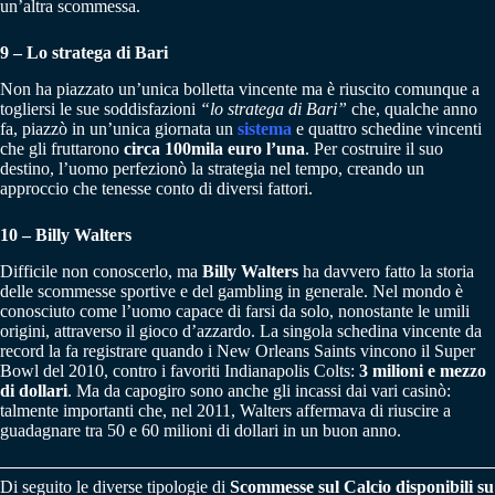
un’altra scommessa.
9 – Lo stratega di Bari
Non ha piazzato un’unica bolletta vincente ma è riuscito comunque a
togliersi le sue soddisfazioni
“lo stratega di Bari”
che, qualche anno
fa, piazzò in un’unica giornata un
sistema
e quattro schedine vincenti
che gli fruttarono
circa 100mila euro l’una
. Per costruire il suo
destino, l’uomo perfezionò la strategia nel tempo, creando un
approccio che tenesse conto di diversi fattori.
10 – Billy Walters
Difficile non conoscerlo, ma
Billy Walters
ha davvero fatto la storia
delle scommesse sportive e del gambling in generale. Nel mondo è
conosciuto come l’uomo capace di farsi da solo, nonostante le umili
origini, attraverso il gioco d’azzardo. La singola schedina vincente da
record la fa registrare quando i New Orleans Saints vincono il Super
Bowl del 2010, contro i favoriti Indianapolis Colts:
3 milioni e mezzo
di dollari
. Ma da capogiro sono anche gli incassi dai vari casinò:
talmente importanti che, nel 2011, Walters affermava di riuscire a
guadagnare tra 50 e 60 milioni di dollari in un buon anno.
Di seguito le diverse tipologie di
Scommesse sul Calcio disponibili su