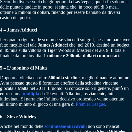
Secondo diverse voci che giungono da Las Vegas, quella fu solo una
delle puntate andate in porto: si stima che, in poco più di 3 mesi,
ottenne 6 milioni di dollari, finendo per essere bannato da diversi
casinò del posto.
4 – James Adducci
Per quanto riguarda le scommesse vincenti sul golf, nessuno pare aver
fatto meglio del tale
James Adducci
che, nel 2019, destinò un budget
di 85mila sulla vittoria di Tiger Woods al Masters del 2019. Il totale
finale è da fare invidia:
1 milione e 200mila dollari conquistati
.
5 – L’anonimo di Malta
Dopo una vincita da oltre
500mila sterline
, meglio rimanere anonimo.
Avrà pensato questo il fortunato artefice della schedina vincente
giocata a Malta nel 2011. L’uomo, si conosce solo il genere, puntò un
euro su una
multipla
da 19 eventi. Alla fine, ovviamente, tutti
indovinati. Si narra che l’ultimo decisivo pronostico venne ottenuto
all’ultimo minuto di gioco di una gara di
Premier League
.
6 – Steve Whiteley
Anche nel mondo delle
scommesse sui cavalli
non sono mancati
picchi di euforia. Questa volta il fortunato si chiama
Steve Whiteley
: