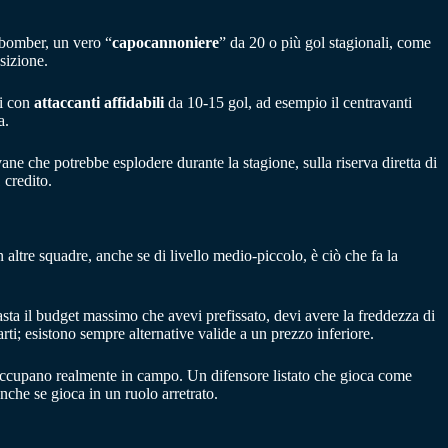
 bomber, un vero “
capocannoniere
” da 20 o più gol stagionali, come
sizione.
ti con
attaccanti affidabili
da 10-15 gol, ad esempio il centravanti
a.
ane che potrebbe esplodere durante la stagione, sulla riserva diretta di
 credito.
in altre squadre, anche se di livello medio-piccolo, è ciò che fa la
asta il budget massimo che avevi prefissato, devi avere la freddezza di
rti; esistono sempre alternative valide a un prezzo inferiore.
che occupano realmente in campo. Un difensore listato che gioca come
nche se gioca in un ruolo arretrato.