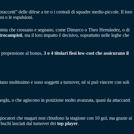
accetti” delle difese a tre o i centrali di squadre medio-piccole. Il loro
i o le espulsioni.
 di spinta che crossano e segnano, come Dimarco o Theo Hernández, o di
trocampisti
, ma il loro impatto è decisivo, soprattutto nelle leghe che
 propensione al bonus,
3 o 4 titolari fissi low-cost che assicurano il
tano moltissimo e sono soggetti a turnover, né si può vincere con soli
lu, o che agiscono in posizione molto avanzata, quasi da attaccanti
 giocatori che magari non chiudono la stagione con 10 gol, ma grazie ai
buchi lasciati dal turnover dei
top player
.