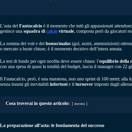
L’asta del
Fantacalcio
è il momento che tutti gli appassionati attendon
gestisce una
squadra di
calcio
virtuale
, composta però da giocatori re
La somma dei voti e dei
bonus/malus
(gol, assist, ammonizioni) ottenut
o mercato a buste chiuse, è il momento decisivo dell’intera annata.
La tesi di fondo per ogni neofita deve essere chiara: l’
equilibrio della 
con una spesa di quasi la totalità del budget, lascia il manager con 22 gio
Il Fantacalcio, però, è una maratona, non uno sprint di 100 metri; alla 
senza traumi gli inevitabili
infortuni
e il
turnover
imposto dagli allenat
Cosa troverai in questo articolo:
mostra
La preparazione all’asta: le fondamenta del successo