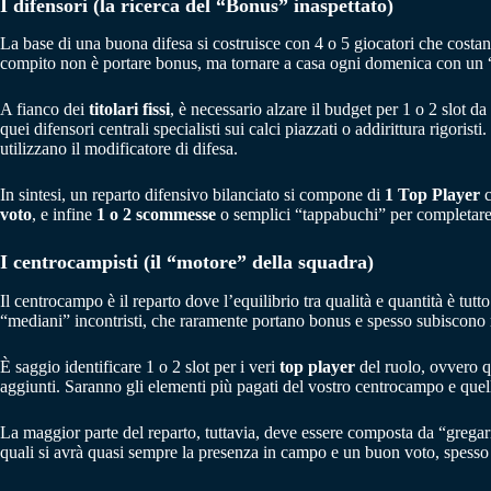
I difensori (la ricerca del “Bonus” inaspettato)
La base di una buona difesa si costruisce con 4 o 5 giocatori che costano
compito non è portare bonus, ma tornare a casa ogni domenica con un “6
A fianco dei
titolari fissi
, è necessario alzare il budget per 1 o 2 slot 
quei difensori centrali specialisti sui calci piazzati o addirittura rigori
utilizzano il modificatore di difesa.
In sintesi, un reparto difensivo bilanciato si compone di
1 Top Player
c
voto
, e infine
1 o 2 scommesse
o semplici “tappabuchi” per completare 
I centrocampisti (il “motore” della squadra)
Il centrocampo è il reparto dove l’equilibrio tra qualità e quantità è tutt
“mediani” incontristi, che raramente portano bonus e spesso subiscono
È saggio identificare 1 o 2 slot per i veri
top player
del ruolo, ovvero q
aggiunti. Saranno gli elementi più pagati del vostro centrocampo e quelli
La maggior parte del reparto, tuttavia, deve essere composta da “gregari”
quali si avrà quasi sempre la presenza in campo e un buon voto, spesso 