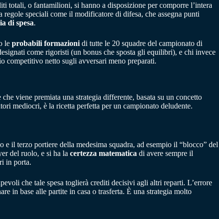
iti totali, o fantamilioni, si hanno a disposizione per comporre l’intera
a regole speciali come il modificatore di difesa, che assegna punti
ia di spesa
.
o le
probabili formazioni
di tutte le 20 squadre del campionato di
esignati come rigoristi (un bonus che sposta gli equilibri), e chi invece
io competitivo netto sugli avversari meno preparati.
è che viene premiata una strategia differente, basata su un concetto
tori mediocri, è la ricetta perfetta per un campionato deludente.
ondo e il terzo portiere della medesima squadra, ad esempio il “blocco” del
yer del ruolo, e si ha la
certezza matematica
di avere sempre il
i in porta.
voli che tale spesa toglierà crediti decisivi agli altri reparti. L’errore
re in base alle partite in casa o trasferta. È una strategia molto