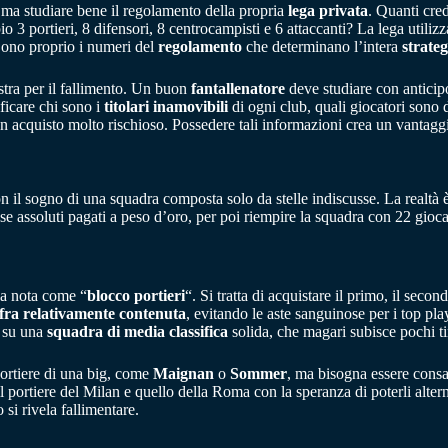
 ma studiare bene il regolamento della propria
lega privata
. Quanti cred
 3 portieri, 8 difensori, 8 centrocampisti e 6 attaccanti? La lega utilizz
 Sono proprio i numeri del
regolamento
che determinano l’intera
strateg
stra per il fallimento. Un buon
fantallenatore
deve studiare con anticip
ificare chi sono i
titolari inamovibili
di ogni club, quali giocatori sono d
un acquisto molto rischioso. Possedere tali informazioni crea un vantagg
on il sogno di una squadra composta solo da stelle indiscusse. La realtà 
sse assoluti pagati a peso d’oro, per poi riempire la squadra con 22 gioca
lla nota come “
blocco portieri
“. Si tratta di acquistare il primo, il sec
ifra relativamente contenuta
, evitando le aste sanguinose per i top pla
e su una
squadra di media classifica
solida, che magari subisce pochi tir
portiere di una big, come
Maignan
o
Sommer
, ma bisogna essere consape
 portiere del Milan e quello della Roma con la speranza di poterli alterna
si rivela fallimentare.