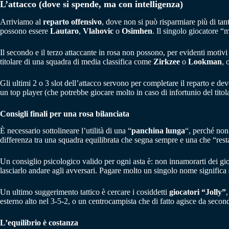
L’attacco (dove si spende, ma con intelligenza)
Arriviamo al
reparto offensivo
, dove non si può risparmiare più di ta
possono essere
Lautaro
,
Vlahovic
o
Osimhen
. Il singolo giocatore “
Il secondo e il terzo attaccante in rosa non possono, per evidenti motivi 
titolare di una squadra di media classifica come
Zirkzee
o
Lookman
, 
Gli ultimi 2 o 3 slot dell’attacco servono per completare il reparto e d
un top player (che potrebbe giocare molto in caso di infortunio del titol
Consigli finali per una rosa bilanciata
È necessario sottolineare l’utilità di una “
panchina lunga
“, perché non 
differenza tra una squadra equilibrata che segna sempre e una che “resta
Un consiglio psicologico valido per ogni asta è: non innamorarti dei gi
lasciarlo andare agli avversari. Pagare molto un singolo nome significa
Un ultimo suggerimento tattico è cercare i cosiddetti
giocatori “Jolly”
esterno alto nel 3-5-2, o un centrocampista che di fatto agisce da secon
L’equilibrio è costanza