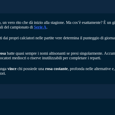
o, un vero rito che dà inizio alla stagione. Ma cos’è esattamente? È un 
ali del campionato di
Serie A
.
i dai propri calciatori nelle partite vere determina il punteggio di giorna
rosa
batte quasi sempre i nomi altisonanti se presi singolarmente. Accu
catori mediocri o riserve inutilizzabili per completare i reparti.
lunga
vince
chi possiede una
rosa costante
, profonda nelle alternative e,
ori.