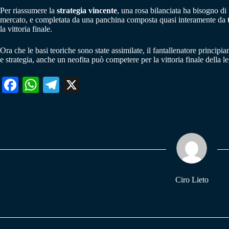
Per riassumere la
strategia vincente
, una rosa bilanciata ha bisogno di
mercato, e completata da una panchina composta quasi interamente da
t
la vittoria finale.
Ora che le basi teoriche sono state assimilate, il fantallenatore principia
e strategia, anche un neofita può competere per la vittoria finale della
Fa
W
Te
X
ce
ha
le
bo
ts
gr
ok
A
a
pp
m
Ciro Lieto