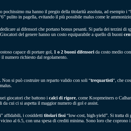
 pochissimo ma hanno il pregio della titolarità assoluta, ad esempio i “br
” pulito in pagella, evitando il più possibile malus come le ammonizion
da dedicare ai difensori che portano bonus pesanti. Si parla dei terzini
sti. Giocatori del genere hanno un costo equiparabile a quello di buoni
cen
ostoso capace di portare gol,
1 o 2 buoni difensori
da costo medio con
il numero richiesto dal regolamento.
o. Non si può costruire un reparto valido con soli “
trequartisti
“, che cos
 malus.
uei giocatori che battono i
calci di rigore
, come Koopmeiners o Calhanog
 da cui ci si aspetta il maggior numero di gol e assist.
 affidabili, i cosiddetti
titolari fissi
“low-cost, high-yield”. Si tratta di
vicino al 6.5, con una spesa di crediti minima. Sono loro che coprono i 