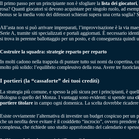
Il primo passo per un principiante non è sfogliare la
lista dei giocatori
,
rosa? Quanti giocatori si devono acquistare per singolo ruolo, ad esempio
bonus se la media voto dei difensori schierati supera una certa soglia?
All’asta non si può arrivare impreparati, l’improvvisazione è la via mae
Serie A, tramite siti specializzati e portali aggiornati. È necessario ident
si trova in perenne ballottaggio per un posto, e di conseguenza quindi 
Costruire la squadra: strategie reparto per reparto
In molti cadono nella trappola di puntare tutto sui nomi da copertina, c
molto più solido: l’equilibrio complessivo della rosa. Avere tre fuoricla
I portieri (la “cassaforte” dei tuoi crediti)
La strategia più comune, e spesso la più sicura per i principianti, è que
Bologna o quello del Monza. I vantaggi sono evidenti: si spende una
c
portiere titolare
in campo ogni domenica. La scelta dovrebbe ricader
Esiste ovviamente l’alternativa di investire un budget cospicuo per un 
che un neofita deve evitare è il cosiddetto “incrocio”, ovvero prendere il
complessa, che richiede uno studio approfondito del calendario e spesso 