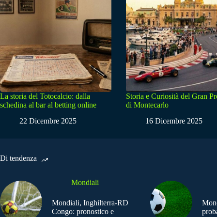
La storia del Totocalcio: dalla
Storia e Curiosità del Gran P
schedina al bar al betting online
di Montecarlo
22 Dicembre 2025
16 Dicembre 2025
Di tendenza
Mondiali
Mondiali, Inghilterra-RD
Mond
Congo: pronostico e
prob