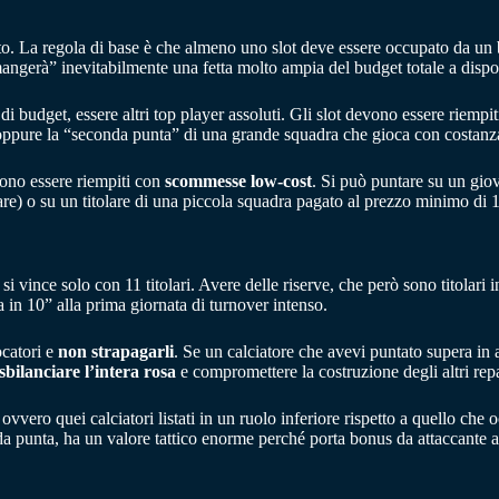
nto. La regola di base è che almeno uno slot deve essere occupato da un
mangerà” inevitabilmente una fetta molto ampia del budget totale a dispo
di budget, essere altri top player assoluti. Gli slot devono essere riempi
oppure la “seconda punta” di una grande squadra che gioca con costanz
evono essere riempiti con
scommesse low-cost
. Si può puntare su un giov
are) o su un titolare di una piccola squadra pagato al prezzo minimo di 1
si vince solo con 11 titolari. Avere delle riserve, che però sono titolari 
 in 10” alla prima giornata di turnover intenso.
ocatori e
non strapagarli
. Se un calciatore che avevi puntato supera in 
sbilanciare l’intera rosa
e compromettere la costruzione degli altri repa
, ovvero quei calciatori listati in un ruolo inferiore rispetto a quello 
da punta, ha un valore tattico enorme perché porta bonus da attaccante a