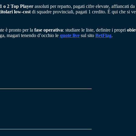
1 o 2 Top Player
assoluti per reparto, pagati cifre elevate, affiancati d
itolari low-cost
di squadre provinciali, pagati 1 credito. È qui che si 
nte è pronto per la
fase operativa
: studiare le liste, definire i propri
obie
 lega, magari tenendo d’occhio le
quote live
sul sito
BetFlag
.