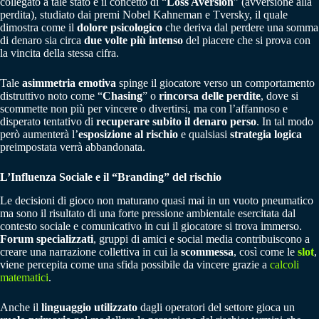
collegato a tale stato è il concetto di “
Loss Aversion
” (avversione alla
perdita), studiato dai premi Nobel Kahneman e Tversky, il quale
dimostra come il
dolore psicologico
che deriva dal perdere una somma
di denaro sia circa
due volte più intenso
del piacere che si prova con
la vincita della stessa cifra.
Tale
asimmetria emotiva
spinge il giocatore verso un comportamento
distruttivo noto come “
Chasing
” o
rincorsa delle perdite
, dove si
scommette non più per vincere o divertirsi, ma con l’affannoso e
disperato tentativo di
recuperare subito il denaro perso
. In tal modo
però aumenterà l’
esposizione al rischio
e qualsiasi
strategia logica
preimpostata verrà abbandonata.
L’Influenza Sociale e il “Branding” del rischio
Le decisioni di gioco non maturano quasi mai in un vuoto pneumatico
ma sono il risultato di una forte pressione ambientale esercitata dal
contesto sociale e comunicativo in cui il giocatore si trova immerso.
Forum specializzati
, gruppi di amici e social media contribuiscono a
creare una narrazione collettiva in cui la
scommessa
, così come le
slot
,
viene percepita come una sfida possibile da vincere grazie a
calcoli
matematici
.
Anche il
linguaggio utilizzato
dagli operatori del settore gioca un