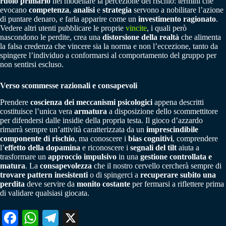
ruolo primario
nel modellare la percezione del rischio: termini che
evocano
competenza
,
analisi
e
strategia
servono a nobilitare l’azione
di puntare denaro, e farla apparire come un
investimento ragionato
.
Vedere altri utenti pubblicare le proprie
vincite
, i quali però
nascondono le perdite, crea una
distorsione della realtà
che alimenta
la falsa credenza che vincere sia la norma e non l’eccezione, tanto da
spingere l’individuo a conformarsi al comportamento del gruppo per
non sentirsi escluso.
Verso scommesse razionali e consapevoli
Prendere
coscienza dei meccanismi psicologici
appena descritti
costituisce l’unica vera
armatura
a disposizione dello scommettitore
per difendersi dalle insidie della propria testa. Il gioco d’azzardo
rimarrà sempre un’attività caratterizzata da un
imprescindibile
componente di rischio
, ma conoscere i
bias cognitivi
, comprendere
l’
effetto della dopamina
e riconoscere i
segnali del tilt
aiuta a
trasformare un
approccio impulsivo
in una
gestione controllata e
matura
. La
consapevolezza
che il nostro cervello cercherà sempre di
trovare pattern inesistenti
o di spingerci a
recuperare subito una
perdita
deve servire da
monito costante
per fermarsi a riflettere prima
di validare qualsiasi giocata.
Fa
W
Te
X