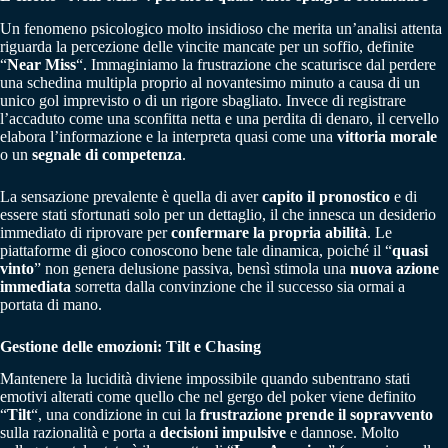
Un fenomeno psicologico molto insidioso che merita un’analisi attenta
riguarda la percezione delle vincite mancate per un soffio, definite
“
Near Miss
“. Immaginiamo la frustrazione che scaturisce dal perdere
una schedina multipla proprio al novantesimo minuto a causa di un
unico gol imprevisto o di un rigore sbagliato. Invece di registrare
l’accaduto come una sconfitta netta e una perdita di denaro, il cervello
elabora l’informazione e la interpreta quasi come una
vittoria morale
o un
segnale di competenza
.
La sensazione prevalente è quella di aver
capito il pronostico
e di
essere stati sfortunati solo per un dettaglio, il che innesca un desiderio
immediato di riprovare per
confermare la propria abilità
. Le
piattaforme di gioco conoscono bene tale dinamica, poiché il “
quasi
vinto
” non genera delusione passiva, bensì stimola una
nuova azione
immediata
sorretta dalla convinzione che il successo sia ormai a
portata di mano.
Gestione delle emozioni: Tilt e Chasing
Mantenere la lucidità diviene impossibile quando subentrano stati
emotivi alterati come quello che nel gergo del poker viene definito
“
Tilt
“, una condizione in cui la
frustrazione prende il sopravvento
sulla razionalità e porta a
decisioni impulsive
e dannose. Molto