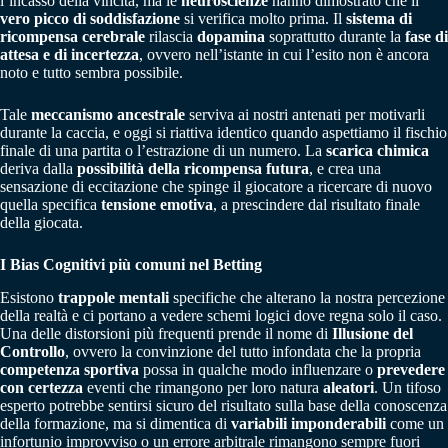
l’incasso della vincita, ma le
neuroscienze
hanno dimostrato che il
vero picco di soddisfazione
si verifica molto prima. Il
sistema di
ricompensa cerebrale
rilascia
dopamina
soprattutto durante la
fase di
attesa e di incertezza
, ovvero nell’istante in cui l’esito non è ancora
noto e tutto sembra possibile.
Tale
meccanismo ancestrale
serviva ai nostri antenati per motivarli
durante la caccia, e oggi si riattiva identico quando aspettiamo il fischio
finale di una partita o l’estrazione di un numero. La
scarica chimica
deriva dalla
possibilità della ricompensa futura
, e crea una
sensazione di eccitazione che spinge il giocatore a ricercare di nuovo
quella specifica
tensione emotiva
, a prescindere dal risultato finale
della giocata.
I Bias Cognitivi più comuni nel Betting
Esistono
trappole mentali
specifiche che alterano la nostra percezione
della realtà e ci portano a vedere schemi logici dove regna solo il caso.
Una delle distorsioni più frequenti prende il nome di
Illusione del
Controllo
, ovvero la convinzione del tutto infondata che la propria
competenza sportiva
possa in qualche modo influenzare o
prevedere
con certezza
eventi che rimangono per loro natura
aleatori
. Un tifoso
esperto potrebbe sentirsi sicuro del risultato sulla base della conoscenza
della formazione, ma si dimentica di
variabili imponderabili
come un
infortunio improvviso o un errore arbitrale rimangono sempre fuori