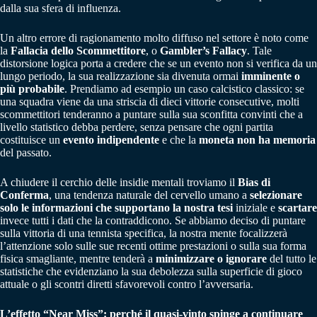
dalla sua sfera di influenza.
Un altro errore di ragionamento molto diffuso nel settore è noto come
la
Fallacia dello Scommettitore
, o
Gambler’s Fallacy
. Tale
distorsione logica porta a credere che se un evento non si verifica da un
lungo periodo, la sua realizzazione sia divenuta ormai
imminente o
più probabile
. Prendiamo ad esempio un caso calcistico classico: se
una squadra viene da una striscia di dieci vittorie consecutive, molti
scommettitori tenderanno a puntare sulla sua sconfitta convinti che a
livello statistico debba perdere, senza pensare che ogni partita
costituisce un
evento indipendente
e che la
moneta non ha memoria
del passato.
A chiudere il cerchio delle insidie mentali troviamo il
Bias di
Conferma
, una tendenza naturale del cervello umano a
selezionare
solo le informazioni che supportano la nostra tesi
iniziale e
scartare
invece tutti i dati che la contraddicono. Se abbiamo deciso di puntare
sulla vittoria di una tennista specifica, la nostra mente focalizzerà
l’attenzione solo sulle sue recenti ottime prestazioni o sulla sua forma
fisica smagliante, mentre tenderà a
minimizzare o ignorare
del tutto le
statistiche che evidenziano la sua debolezza sulla superficie di gioco
attuale o gli scontri diretti sfavorevoli contro l’avversaria.
L’effetto “Near Miss”: perché il quasi-vinto spinge a continuare