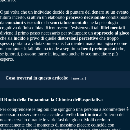
Ogni volta che un individuo decide di puntare del denaro su un evento
futuro incerto, si attiva un elaborato
processo decisionale
condizionato
da
emozioni viscerali
e da
scorciatoie mentali
che la psicologia
cognitiva definisce
bias
. Riconoscere l’esistenza di tali
filtri mentali
diviene il primo passo necessario per sviluppare un
approccio al gioco
che sia
lucido
e privo di quelle
distorsioni percettive
che troppo
spesso portano a valutazioni errate. La mente umana non agisce come
un computer infallibile ma tende a seguire
schemi preimpostati
che,
se ignorati, possono trarre in inganno anche lo scommettitore più
esperto.
Cosa troverai in questo articolo:
mostra
Il Ruolo della Dopamina: la Chimica dell’aspettativa
Per comprendere le ragioni che spingono una persona a scommettere è
necessario osservare cosa accade a livello
biochimico
all’interno del
nostro cervello durante le varie fasi del gioco. Molti credono
erroneamente che il momento di massimo piacere coincida con