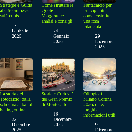
Strategie e Guida
Come sfruttare le
Fantacalcio per
alle Scommesse
Quote
principianti:
sul Tennis
Maggiorate:
come costruire
analisi e consigli
una rosa
13
bilanciata
Febbraio
24
2026
Gennaio
29
2026
Dicembre
2025
La storia del
Storia e Curiosità
Olimpiadi
Totocalcio: dalla
del Gran Premio
Milano Cortina
schedina al bar al
di Montecarlo
2026: date,
betting online
luoghi e
16
informazioni utili
22
Dicembre
Dicembre
2025
9
2025
Dicembre