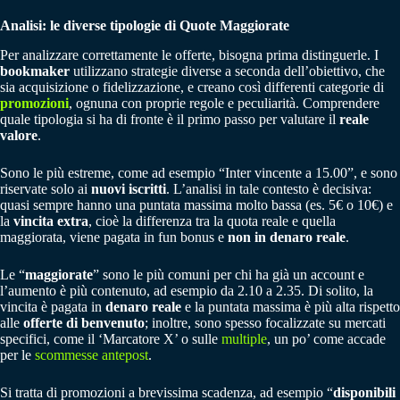
Analisi: le diverse tipologie di Quote Maggiorate
Per analizzare correttamente le offerte, bisogna prima distinguerle. I
bookmaker
utilizzano strategie diverse a seconda dell’obiettivo, che
sia acquisizione o fidelizzazione, e creano così differenti categorie di
promozioni
, ognuna con proprie regole e peculiarità. Comprendere
quale tipologia si ha di fronte è il primo passo per valutare il
reale
valore
.
Sono le più estreme, come ad esempio “Inter vincente a 15.00”, e sono
riservate solo ai
nuovi iscritti
. L’analisi in tale contesto è decisiva:
quasi sempre hanno una puntata massima molto bassa (es. 5€ o 10€) e
la
vincita extra
, cioè la differenza tra la quota reale e quella
maggiorata, viene pagata in fun bonus e
non in denaro reale
.
Le “
maggiorate
” sono le più comuni per chi ha già un account e
l’aumento è più contenuto, ad esempio da 2.10 a 2.35. Di solito, la
vincita è pagata in
denaro reale
e la puntata massima è più alta rispetto
alle
offerte di benvenuto
; inoltre, sono spesso focalizzate su mercati
specifici, come il ‘Marcatore X’ o sulle
multiple
, un po’ come accade
per le
scommesse antepost
.
Si tratta di promozioni a brevissima scadenza, ad esempio “
disponibili