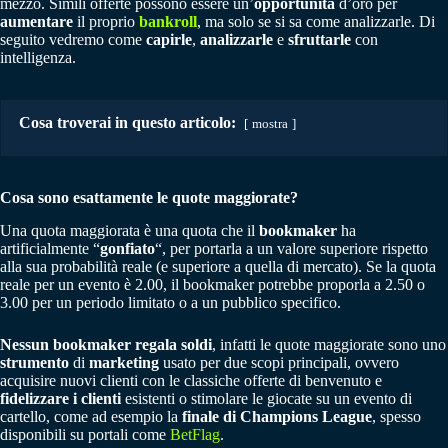
mezzo. Simili offerte possono essere un’
opportunità
d’oro per
aumentare
il proprio
bankroll
, ma solo se si sa come analizzarle. Di
seguito vedremo come
capirle
,
analizzarle
e
sfruttarle
con
intelligenza.
Cosa troverai in questo articolo:
mostra
Cosa sono esattamente le quote maggiorate?
Una quota maggiorata è una quota che il
bookmaker
ha
artificialmente “
gonfiato
“, per portarla a un valore superiore rispetto
alla sua probabilità reale (e superiore a quella di mercato). Se la quota
reale per un evento è 2.00, il bookmaker potrebbe proporla a 2.50 o
3.00 per un periodo limitato o a un pubblico specifico.
Nessun bookmaker regala soldi
, infatti le quote maggiorate sono uno
strumento
di
marketing
usato per due scopi principali, ovvero
acquisire nuovi clienti con le classiche offerte di benvenuto e
fidelizzare i clienti
esistenti o stimolare le giocate su un evento di
cartello, come ad esempio la
finale di Champions League
, spesso
disponibili su portali come
BetFlag
.