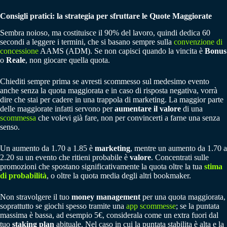
Consigli pratici: la strategia per sfruttare le Quote Maggiorate
Sembra noioso, ma costituisce il 90% del lavoro, quindi dedica 60
secondi a leggere i termini, che si basano sempre sulla
convenzione di
concessione
AAMS (ADM). Se non capisci quando la vincita è
Bonus
o
Reale
, non giocare quella quota.
Chiediti sempre prima se avresti scommesso sul medesimo evento
anche senza la quota maggiorata e in caso di risposta negativa, vorrà
dire che stai per cadere in una trappola di marketing. La maggior parte
delle maggiorate infatti servono per
aumentare il valore
di una
scommessa
che volevi già fare, non per convincerti a farne una senza
senso.
Un aumento da 1.70 a 1.85 è
marketing
, mentre un aumento da 1.70 a
2.20 su un evento che ritieni probabile è
valore
. Concentrati sulle
promozioni che spostano significativamente la quota oltre la tua
stima
di probabilità
, o oltre la quota media degli altri bookmaker.
Non stravolgere il tuo
money management
per una quota maggiorata,
soprattutto se giochi spesso tramite una
app scommesse
; se la puntata
massima è bassa, ad esempio 5€, considerala come un extra fuori dal
tuo
staking plan
abituale. Nel caso in cui la puntata stabilita è alta e la