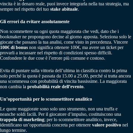
vincita è in denaro reale, puoi invece integrarla nella tua strategia, ma
sempre nel rispetto del tuo
stake abituale
.
Gli errori da evitare assolutamente
Non scommettere su ogni quota maggiorata che vedi, dato che i
bookmaker ne propongono decine al giorno apposta. Seleziona solo le
giocate che passano la tua analisi, come visto in precedenza. Vincere
100€ di bonus
non significa ottenere 100€, ma avere un ticket per
provarli a incassare nel rispetto di condizioni spesso difficili.
Confondere le due cose è l’errore più comune e costoso.
Evita di puntare sulla vittoria dell’ultima in classifica contro la prima
solo perché la quota è passata da 15.00 a 25.00, perché si tratta ancora
una scommessa con probabilità di vincita bassissime. La maggiorata
non cambia la
probabilità reale dell’evento
.
Un’opportunità per lo scommettitore analitico
Le quote maggiorate sono solo uno strumento, non una truffa e
neanche soldi facili. Per il giocatore d’impulso, costituiscono una
trappola di marketing
; per lo scommettitore analitico, invece,
identificano un’opportunità concreta per ottenere
valore positivo
nel
lungo termine.