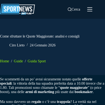
Salta
al
Cerca
contenuto
Come sfruttare le Quote Maggiorate: analisi e consigli
Ciro Lieto
24 Gennaio 2026
Home
/
Guide
/
Guida Sport
Se scommetti da un po’ avrai sicuramente notato quelle
offerte
speciali
: la vittoria della tua squadra preferita data a 10.00 invece che a
1.80. Tali promozioni sono chiamate le “
quote maggiorate
” (o price
boost), una delle
armi di marketing
più usate dai
bookmaker
.
Ma sono davvero un
regalo
o c’è una
trappola
? La verità sta nel