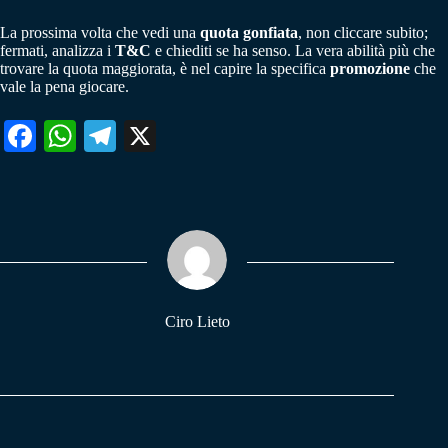
La prossima volta che vedi una
quota gonfiata
, non cliccare subito;
fermati, analizza i
T&C
e chiediti se ha senso. La vera abilità più che
trovare la quota maggiorata, è nel capire la specifica
promozione
che
vale la pena giocare.
Fa
W
Te
X
ce
ha
le
bo
ts
gr
ok
A
a
pp
m
Ciro Lieto