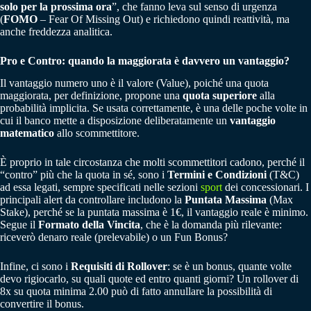
solo per la prossima ora
”, che fanno leva sul senso di urgenza
(
FOMO
– Fear Of Missing Out) e richiedono quindi reattività, ma
anche freddezza analitica.
Pro e Contro: quando la maggiorata è davvero un vantaggio?
Il vantaggio numero uno è il valore (Value), poiché una quota
maggiorata, per definizione, propone una
quota superiore
alla
probabilità implicita. Se usata correttamente, è una delle poche volte in
cui il banco mette a disposizione deliberatamente un
vantaggio
matematico
allo scommettitore.
È proprio in tale circostanza che molti scommettitori cadono, perché il
“contro” più che la quota in sé, sono i
Termini e Condizioni
(T&C)
ad essa legati, sempre specificati nelle sezioni
sport
dei concessionari. I
principali alert da controllare includono la
Puntata Massima
(Max
Stake), perché se la puntata massima è 1€, il vantaggio reale è minimo.
Segue il
Formato della Vincita
, che è la domanda più rilevante:
riceverò denaro reale (prelevabile) o un Fun Bonus?
Infine, ci sono i
Requisiti di Rollover
: se è un bonus, quante volte
devo rigiocarlo, su quali quote ed entro quanti giorni? Un rollover di
8x su quota minima 2.00 può di fatto annullare la possibilità di
convertire il bonus.