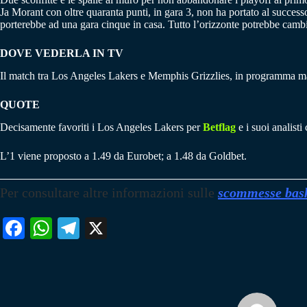
Ja Morant con oltre quaranta punti, in gara 3, non ha portato al succes
porterebbe ad una gara cinque in casa. Tutto l’orizzonte potrebbe cambi
DOVE VEDERLA IN TV
Il match tra Los Angeles Lakers e Memphis Grizzlies, in programma mart
QUOTE
Decisamente favoriti i Los Angeles Lakers per
Betflag
e i suoi analisti
L’1 viene proposto a 1.49 da Eurobet; a 1.48 da Goldbet.
Per consultare altre informazioni sulle
scommesse bas
Fa
W
Te
X
ce
ha
le
bo
ts
gr
ok
A
a