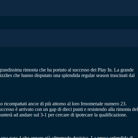
grandissima rimonta che ha portato al successo dei Play In. La grande
izzlies che hanno disputato una splendida regular season trascinati dal
 ricompattati ancor di più attorno al loro fenomenale numero 23.
uccesso è arrivato con un gap di dieci punti e resistendo alla rimonta del
unterà ad andare sul 3-1 per cercare di ipotecare la qualificazione.
n una gara 4 che appare già oltremodo decisiva. La prova splendida di