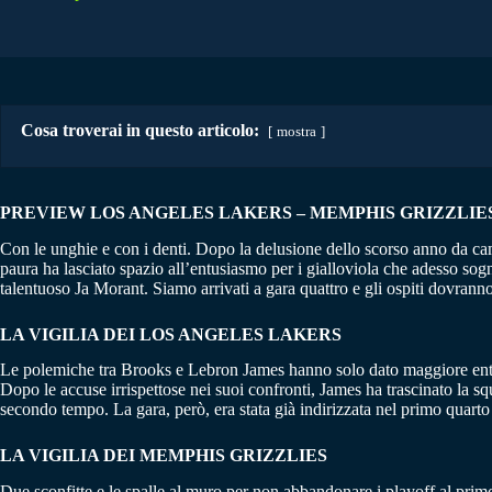
Cosa troverai in questo articolo:
mostra
PREVIEW LOS ANGELES LAKERS – MEMPHIS GRIZZLIE
Con le unghie e con i denti. Dopo la delusione dello scorso anno da ca
paura ha lasciato spazio all’entusiasmo per i gialloviola che adesso sog
talentuoso Ja Morant. Siamo arrivati a gara quattro e gli ospiti dovranno 
LA VIGILIA DEI LOS ANGELES LAKERS
Le polemiche tra Brooks e Lebron James hanno solo dato maggiore entus
Dopo le accuse irrispettose nei suoi confronti, James ha trascinato la squ
secondo tempo. La gara, però, era stata già indirizzata nel primo quarto 
LA VIGILIA DEI MEMPHIS GRIZZLIES
Due sconfitte e le spalle al muro per non abbandonare i playoff al prim