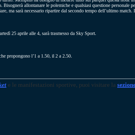
so. Bisognerà allontanare le polemiche e qualsiasi questione personale 
are, ma sarà necessario ripartire dal secondo tempo dell’ultimo match. 
edì 25 aprile alle 4, sarà trasmesso da Sky Sport.
 che propongono l’1 a 1.50, il 2 a 2.50.
ket
e le manifestazioni sportive, puoi visitare la
sezion