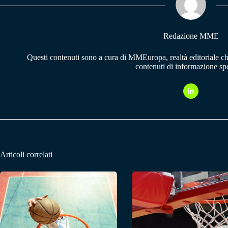
pp
m
Redazione MME
Questi contenuti sono a cura di MMEuropa, realtà editoriale c
contenuti di informazione spo
Articoli correlati