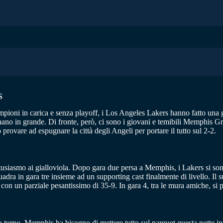
S
mpioni in carica e senza playoff, i Los Angeles Lakers hanno fatto una 
nano in grande. Di fronte, però, ci sono i giovani e temibili Memphis Gr
provare ad espugnare la città degli Angeli per portare il tutto sul 2-2.
iasmo ai gialloviola. Dopo gara due persa a Memphis, i Lakers si sono
adra in gara tre insieme ad un supporting cast finalmente di livello. Il s
con un parziale pesantissimo di 35-9. In gara 4, tra le mura amiche, si p
o turno. Memphis ha bisogno di mettere tutto sul parquet questa notte i