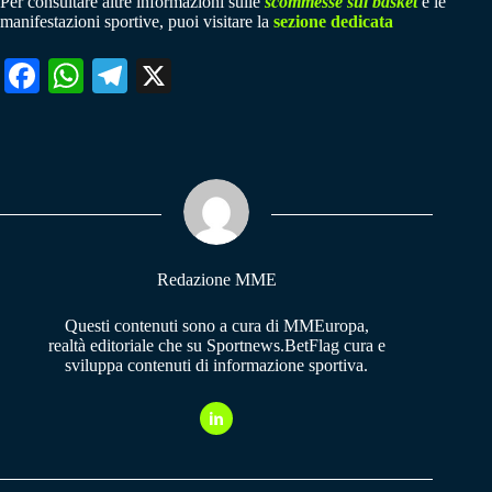
Per consultare altre informazioni sulle
scommesse sul basket
e le
manifestazioni sportive, puoi visitare la
sezione dedicata
Fa
W
Te
X
ce
ha
le
bo
ts
gr
ok
A
a
pp
m
Redazione MME
Questi contenuti sono a cura di MMEuropa,
realtà editoriale che su Sportnews.BetFlag cura e
sviluppa contenuti di informazione sportiva.