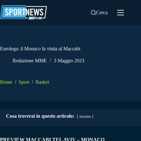
Salta
al
Cerca
contenuto
Eurolega: il Monaco fa visita al Maccabi
Redazione MME
3 Maggio 2023
Home
/
Sport
/
Basket
Cosa troverai in questo articolo:
mostra
PREVIEW MACCABI TEL AVIV – MONACO