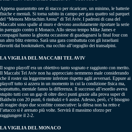
Appena quarantotto ore di stacco per ricaricare, un minimo, le batterie
fisiche e mentali. Si torna subito in campo per gara quattro sul parquet
del “Menora Mivtachim Arena” di Tel Aviv. I padroni di casa del
Maccabi sono spalle al muro e devono assolutamente riportare la serie
in pareggio contro il Monaco. Allo stesso tempo Mike James e
compagni hanno la ghiotta occasione di guadagnarsi la final four con
un altro blitz esterno. Sarà una gara combattuta con gli israeliani
favoriti dai bookmakers, ma occhio all’orgoglio dei transalpini.
LA VIGILIA DEL MACCABI TEL AVIV
Il sogno playoff era un obiettivo tanto sognato e raggiunto con merito.
Il Maccabi Tel Aviv non ha approcciato nemmeno male considerando
che il roster sia leggermente inferiore rispetto aglii avversari. Eppure ai
playoff tutto si azzera in un momento in cui la condizione fisica ma,
soprattutto, mentale fanno la differenza. Il successo all’esordio aveva
stupito tutti con un gap di oltre dieci punti grazie alla prova super di
Baldwin con 20 punti, 6 rimbalzi e 6 assist. Adesso, però, c’è bisogno
di reagire dopo due sconfitte consecutive: la difesa non ha retto e
l’attacco si è arenato più volte. Servirà il massimo sforzo per
raggiungere il 2-2.
LA VIGILIA DEL MONACO