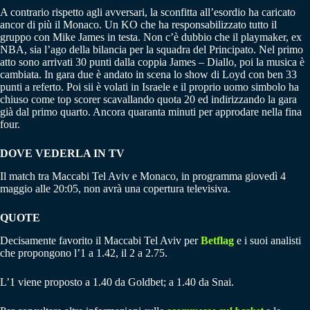
A contrario rispetto agli avversari, la sconfitta all’esordio ha caricato
ancor di più il Monaco. Un KO che ha responsabilizzato tutto il
gruppo con Mike James in testa. Non c’è dubbio che il playmaker, ex
NBA, sia l’ago della bilancia per la squadra del Principato. Nel primo
atto sono arrivati 30 punti dalla coppia James – Diallo, poi la musica è
cambiata. In gara due è andato in scena lo show di Loyd con ben 33
punti a referto. Poi sii è volati in Israele e il proprio uomo simbolo ha
chiuso come top scorer scavallando quota 20 ed indirizzando la gara
già dal primo quarto. Ancora quaranta minuti per approdare nella fina
four.
DOVE VEDERLA IN TV
Il match tra Maccabi Tel Aviv e Monaco, in programma giovedì 4
maggio alle 20:05, non avrà una copertura televisiva.
QUOTE
Decisamente favorito il Maccabi Tel Aviv per
Betflag
e i suoi analisti
che propongono l’1 a 1.42, il 2 a 2.75.
L’1 viene proposto a 1.40 da Goldbet; a 1.40 da Snai.