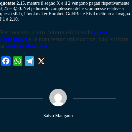
quotato 2,15
, mentre il segno X e il 2 vengono pagati rispettivamente
3,25 e 3,50. Nel palinsesto complessivo delle scommesse relative a
questa sfida, i bookmaker Eurobet, GoldBet e Sisal mettono a lavagna
l’1 a 2,10.
Per consultare altre informazioni sulle
quote
scommesse
e le manifestazioni sportive, puoi visitare
la
sezione dedicata
Fa
W
Te
X
ce
ha
le
bo
ts
gr
ok
A
a
pp
m
Salvo Mangano