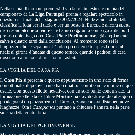
Nella serata di domani prenderà il via la trentunesima giornata del
campionato de La
Liga Portugal
, pronta a regalare spettacolo in
questo rush finale della stagione 2022/2023. Nelle zone nobili della
classifica la lotta per il titolo e per un posto in Europa è ancora aperta,
ma ci sono alcune squadre che hanno raggiunto con largo anticipo il
proprio obiettivo, come
Casa Pia
e
Portimonense
, già ampiamente
salve a quattro turni dalla conclusione. Al momento sono sei le
lunghezze che le separano. L’unico precedente tra questi due club
risale al girone d’andata di questo torneo, quando i padroni di casa
riuscirono a imporsi di misura in trasferta.
LA VIGILIA DEL CASA PIA
Il
Casa Pia
si presenta a questo appuntamento in uno stato di forma
non ottimale, dopo aver rimediato quattro sconfitte nelle ultime cinque
uscite. Con questo filotto negativo, con un solo punto conquistato, la
formazione allenata da Filipe
Martins
ha dovuto dire addio al sogno di
guadagnarsi un piazzamento in Europa, zona che ora dista ben nove
lunghezze. Ora i
Casapianos
puntano a chiudere l’annata nella parte
sinistra della graduatoria.
LA VIGILIA DEL PORTIMONENSE
Manca ancora l’aritmetica, ma il
Portimonense
è a un passo dai