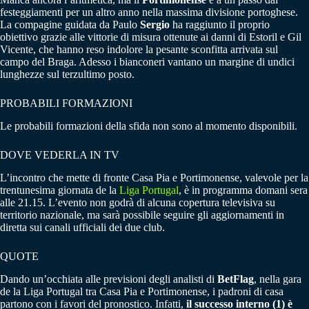
festeggiamenti per un altro anno nella massima divisione portoghese.
La compagine guidata da Paulo
Sergio
ha raggiunto il proprio
obiettivo grazie alle vittorie di misura ottenute ai danni di Estoril e Gil
Vicente, che hanno reso indolore la pesante sconfitta arrivata sul
campo del Braga. Adesso i bianconeri vantano un margine di undici
lunghezze sul terzultimo posto.
PROBABILI FORMAZIONI
Le probabili formazioni della sfida non sono al momento disponibili.
DOVE VEDERLA IN TV
L’incontro che mette di fronte Casa Pia e Portimonense, valevole per la
trentunesima giornata de la
Liga Portugal
, è in programma domani sera
alle 21.15. L’evento non godrà di alcuna copertura televisiva su
territorio nazionale, ma sarà possibile seguire gli aggiornamenti in
diretta sui canali ufficiali dei due club.
QUOTE
Dando un’occhiata alle previsioni degli analisti di
BetFlag
, nella gara
de la Liga Portugal tra Casa Pia e Portimonense, i padroni di casa
partono con i favori del pronostico. Infatti,
il successo interno (1) è