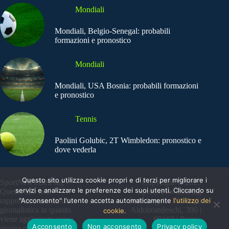
Mondiali
Mondiali, Belgio-Senegal: probabili
formazioni e pronostico
Mondiali
Mondiali, USA Bosnia: probabili formazioni
e pronostico
Tennis
Paolini Golubic, 2T Wimbledon: pronostico e
dove vederla
Questo sito utilizza cookie propri e di terzi per migliorare i
SportNews.BetFlag -
Copyright © 2025
servizi e analizzare le preferenze dei suoi utenti. Cliccando su
Questo sito non
SportNews BetFlag
"Acconsento" l'utente accetta automaticamente
l'utilizzo dei
rappresenta una testata
Sede Legale: Via degli
giornalistica in quanto
Aldobrandeschi, 300 |
cookie.
viene aggiornato senza
00163 | Roma
Acconsento
Non acconsento
Privacy policy
alcuna periodicità