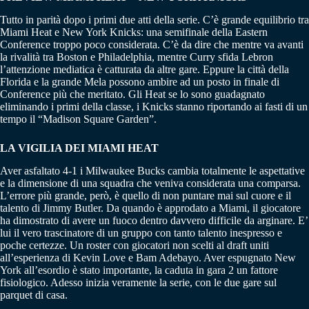
Tutto in parità dopo i primi due atti della serie. C’è grande equilibrio tra
Miami Heat e New York Knicks: una semifinale della Eastern
Conference troppo poco considerata. C’è da dire che mentre va avanti
la rivalità tra Boston e Philadelphia, mentre Curry sfida Lebron
l’attenzione mediatica è catturata da altre gare. Eppure la città della
Florida e la grande Mela possono ambire ad un posto in finale di
Conference più che meritato. Gli Heat se lo sono guadagnato
eliminando i primi della classe, i Knicks stanno riportando ai fasti di un
tempo il “Madison Square Garden”.
LA VIGILIA DEI MIAMI HEAT
Aver asfaltato 4-1 i Milwaukee Bucks cambia totalmente le aspettative
e la dimensione di una squadra che veniva considerata una comparsa.
L’errore più grande, però, è quello di non puntare mai sul cuore e il
talento di Jimmy Butler. Da quando è approdato a Miami, il giocatore
ha dimostrato di avere un fuoco dentro davvero difficile da arginare. E’
lui il vero trascinatore di un gruppo con tanto talento inespresso e
poche certezze. Un roster con giocatori non scelti al draft uniti
all’esperienza di Kevin Love e Bam Adebayo. Aver espugnato New
York all’esordio è stato importante, la caduta in gara 2 un fattore
fisiologico. Adesso inizia veramente la serie, con le due gare sul
parquet di casa.