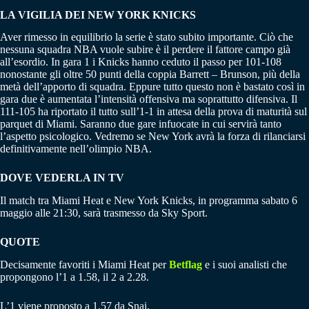
LA VIGILIA DEI NEW YORK KNICKS
Aver rimesso in equilibrio la serie è stato subito importante. Ciò che
nessuna squadra NBA vuole subire è il perdere il fattore campo già
all’esordio. In gara 1 i Knicks hanno ceduto il passo per 101-108
nonostante gli oltre 50 punti della coppia Barrett – Brunson, più della
metà dell’apporto di squadra. Eppure tutto questo non è bastato così in
gara due è aumentata l’intensità offensiva ma soprattutto difensiva. Il
111-105 ha riportato il tutto sull’1-1 in attesa della prova di maturità sul
parquet di Miami. Saranno due gare infuocate in cui servirà tanto
l’aspetto psicologico. Vedremo se New York avrà la forza di rilanciarsi
definitivamente nell’olimpio NBA.
DOVE VEDERLA IN TV
Il match tra Miami Heat e New York Knicks, in programma sabato 6
maggio alle 21:30, sarà trasmesso da Sky Sport.
QUOTE
Decisamente favoriti i Miami Heat per
Betflag
e i suoi analisti che
propongono l’1 a 1.58, il 2 a 2.28.
L’1 viene proposto a 1.57 da Snai.