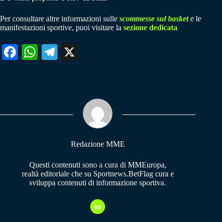
Per consultare altre informazioni sulle
scommesse sul basket
e le
manifestazioni sportive, puoi visitare la
sezione dedicata
Fa
W
Te
X
ce
ha
le
bo
ts
gr
ok
A
a
pp
m
Redazione MME
Questi contenuti sono a cura di MMEuropa,
realtà editoriale che su Sportnews.BetFlag cura e
sviluppa contenuti di informazione sportiva.