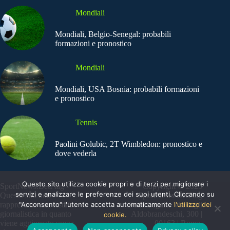
Mondiali
Mondiali, Belgio-Senegal: probabili
formazioni e pronostico
Mondiali
Mondiali, USA Bosnia: probabili formazioni
e pronostico
Tennis
Paolini Golubic, 2T Wimbledon: pronostico e
dove vederla
Questo sito utilizza cookie propri e di terzi per migliorare i
SportNews.BetFlag -
Copyright © 2025
servizi e analizzare le preferenze dei suoi utenti. Cliccando su
Questo sito non
SportNews BetFlag
"Acconsento" l'utente accetta automaticamente
l'utilizzo dei
rappresenta una testata
Sede Legale: Via degli
giornalistica in quanto
Aldobrandeschi, 300 |
cookie.
viene aggiornato senza
00163 | Roma