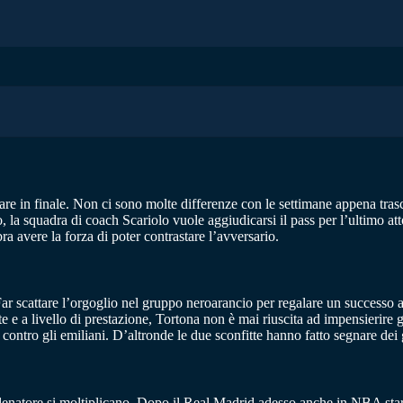
re in finale. Non ci sono molte differenze con le settimane appena trasc
 la squadra di coach Scariolo vuole aggiudicarsi il pass per l’ultimo at
 avere la forza di poter contrastare l’avversario.
Far scattare l’orgoglio nel gruppo neroarancio per regalare un successo a
e a livello di prestazione, Tortona non è mai riuscita ad impensierire gli
ntro gli emiliani. D’altronde le due sconfitte hanno fatto segnare dei g
 allenatore si moltiplicano. Dopo il Real Madrid adesso anche in NBA st