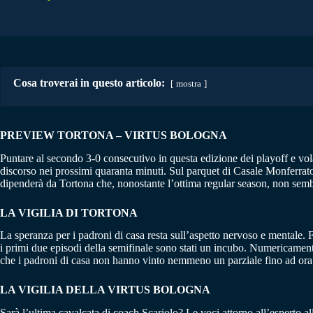
Cosa troverai in questo articolo:
mostra
PREVIEW TORTONA – VIRTUS BOLOGNA
Puntare al secondo 3-0 consecutivo in questa edizione dei playoff e vola
discorso nei prossimi quaranta minuti. Sul parquet di Casale Monferrato,
dipenderà da Tortona che, nonostante l’ottima regular season, non sembra
LA VIGILIA DI TORTONA
La speranza per i padroni di casa resta sull’aspetto nervoso e mentale. 
i primi due episodi della semifinale sono stati un incubo. Numericamente 
che i padroni di casa non hanno vinto nemmeno un parziale fino ad ora co
LA VIGILIA DELLA VIRTUS BOLOGNA
Sarà l’ultima cavalcata di coach Scariolo? Le voci attorno all’esperto