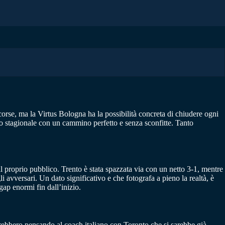
orse, ma la Virtus Bologna ha la possibilità concreta di chiudere ogni
to stagionale con un cammino perfetto e senza sconfitte. Tanto
l proprio pubblico. Trento è stata spazzata via con un netto 3-1, mentre
 avversari. Un dato significativo e che fotografa a pieno la realtà, è
ap enormi fin dall’inizio.
arebbero pensando al coach italiano con Toronto che si sarebbe già