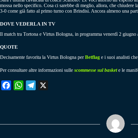
mossa nello specifico. Cosa ci sarebbe di meglio, allora, che chiudere la
3-0 come già fatto al primo turno con Brindisi. Ancora almeno una partit
DOVE VEDERLA IN TV
Il match tra Tortona e Virtus Bologna, in programma venerdì 2 giugno
QUOTE
Decisamente favorita la Virtus Bologna per
Betflag
e i suoi analisti ch
Per consultare altre informazioni sulle
scommesse sul basket
e le manife
Fa
W
Te
X
ce
ha
le
bo
ts
gr
ok
A
a
pp
m