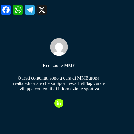
Fa
W
Te
X
ce
ha
le
bo
ts
gr
ok
A
a
pp
m
Redazione MME
Questi contenuti sono a cura di MMEuropa,
realtà editoriale che su Sportnews.BetFlag cura e
sviluppa contenuti di informazione sportiva.