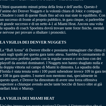
Ultimi quarantotto minuti prima della festa e dell’anello. Questo è
l’animo dei Denver Nuggets e la volontà chiara di Jokic e compagni.
Chiudere i conti di queste finals fino ad ora mai state in equilibrio. Con
un successo di fronte al proprio pubblico, in gara cinque, si parlerebbe
di grande successo e di un netto 4-1 ai Miami Heat. Ancora una volta
la squadra di coach Spoelstra dovrà trovare tante forze fisiche, mentali
e nervose per provare a ribaltare i pronostici.
LA VIGILIA DEI DENVER NUGGETS
La “Ball Arena” di Denver ribolle e possiamo immaginare che clima ci
sarà sugli spalti per questa gara tanto attesa. Sarebbe il coronamento di
un percorso perfetto partito con la regular season e concluso con dei
playoff da assoluti dominatori. I Nuggets non hanno sbagliato nulla e
la doppia vittoria sul campo di Miami lo dimostra. La squadra della
Florida è stata tenuta sotto i 100 punti subendone invece 109 in gara tre
e 108 in gara quattro. I numeri non mentono mai, specialmente in
questo sport, e Denver ha dimostrato di avere una forza offensiva
superiore a chiunque avendo anche tante bocche di fuoco oltre ai già
stellari Jokic e Murray.
LA VIGILIA DEI MIAMI HEAT
Un’altra impresa per questa stagione? Questo è l’interrogativo che si