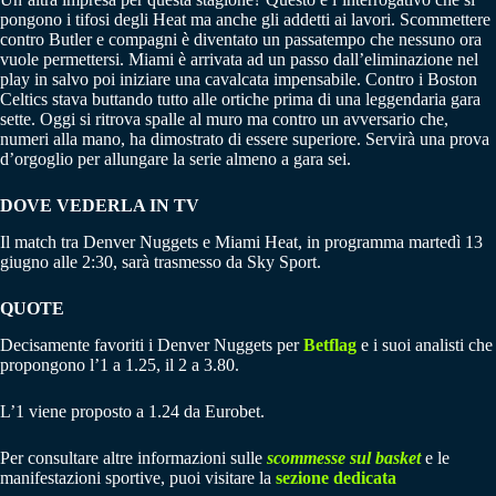
pongono i tifosi degli Heat ma anche gli addetti ai lavori. Scommettere
contro Butler e compagni è diventato un passatempo che nessuno ora
vuole permettersi. Miami è arrivata ad un passo dall’eliminazione nel
play in salvo poi iniziare una cavalcata impensabile. Contro i Boston
Celtics stava buttando tutto alle ortiche prima di una leggendaria gara
sette. Oggi si ritrova spalle al muro ma contro un avversario che,
numeri alla mano, ha dimostrato di essere superiore. Servirà una prova
d’orgoglio per allungare la serie almeno a gara sei.
DOVE VEDERLA IN TV
Il match tra Denver Nuggets e Miami Heat, in programma martedì 13
giugno alle 2:30, sarà trasmesso da Sky Sport.
QUOTE
Decisamente favoriti i Denver Nuggets per
Betflag
e i suoi analisti che
propongono l’1 a 1.25, il 2 a 3.80.
L’1 viene proposto a 1.24 da Eurobet.
Per consultare altre informazioni sulle
scommesse sul basket
e le
manifestazioni sportive, puoi visitare la
sezione dedicata