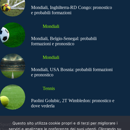
Mondiali, Inghilterra-RD Congo: pronostico
e probabili formazioni
Mondiali
Mondiali, Belgio-Senegal: probabili
formazioni e pronostico
Mondiali
Mondiali, USA Bosnia: probabili formazioni
e pronostico
Tennis
Paolini Golubic, 2T Wimbledon: pronostico e
dove vederla
Questo sito utilizza cookie propri e di terzi per migliorare i
SportNews.BetFlag -
Copyright © 2025
servizi e analizzare le preferenze dei suoi utenti. Cliccando su
Questo sito non
SportNews BetFlag