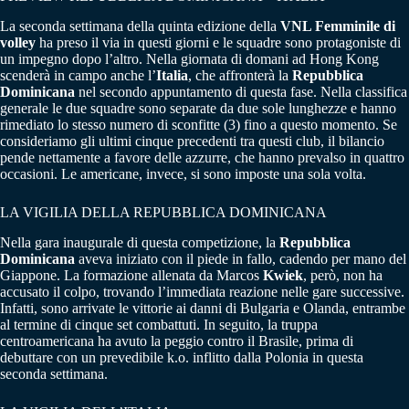
La seconda settimana della quinta edizione della
VNL Femminile di
volley
ha preso il via in questi giorni e le squadre sono protagoniste di
un impegno dopo l’altro. Nella giornata di domani ad Hong Kong
scenderà in campo anche l’
Italia
, che affronterà la
Repubblica
Dominicana
nel secondo appuntamento di questa fase. Nella classifica
generale le due squadre sono separate da due sole lunghezze e hanno
rimediato lo stesso numero di sconfitte (3) fino a questo momento. Se
consideriamo gli ultimi cinque precedenti tra questi club, il bilancio
pende nettamente a favore delle azzurre, che hanno prevalso in quattro
occasioni. Le americane, invece, si sono imposte una sola volta.
LA VIGILIA DELLA REPUBBLICA DOMINICANA
Nella gara inaugurale di questa competizione, la
Repubblica
Dominicana
aveva iniziato con il piede in fallo, cadendo per mano del
Giappone. La formazione allenata da Marcos
Kwiek
, però, non ha
accusato il colpo, trovando l’immediata reazione nelle gare successive.
Infatti, sono arrivate le vittorie ai danni di Bulgaria e Olanda, entrambe
al termine di cinque set combattuti. In seguito, la truppa
centroamericana ha avuto la peggio contro il Brasile, prima di
debuttare con un prevedibile k.o. inflitto dalla Polonia in questa
seconda settimana.