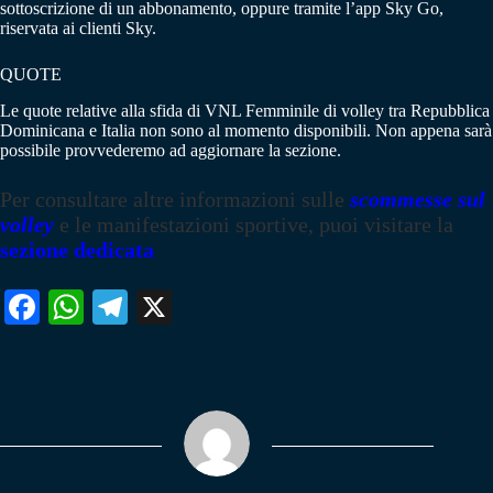
sottoscrizione di un abbonamento, oppure tramite l’app Sky Go,
riservata ai clienti Sky.
QUOTE
Le quote relative alla sfida di VNL Femminile di volley tra Repubblica
Dominicana e Italia non sono al momento disponibili. Non appena sarà
possibile provvederemo ad aggiornare la sezione.
Per consultare altre informazioni sulle
scommesse sul
volley
e le manifestazioni sportive, puoi visitare la
sezione dedicata
Fa
W
Te
X
ce
ha
le
bo
ts
gr
ok
A
a
pp
m