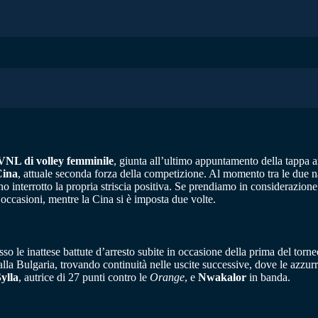
VNL di volley femminile
, giunta all’ultimo appuntamento della tappa 
Cina
, attuale seconda forza della competizione. Al momento tra le due na
nno interrotto la propria striscia positiva. Se prendiamo in considerazione
 occasioni, mentre la Cina si è imposta due volte.
o le inattese battute d’arresto subite in occasione della prima del tor
alla Bulgaria, trovando continuità nelle uscite successive, dove le azzu
ylla
, autrice di 27 punti contro le
Orange
, e
Nwakalor
in banda.