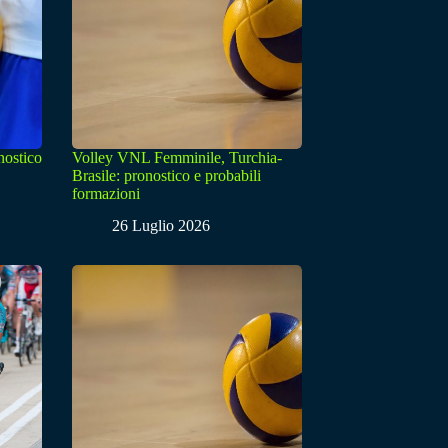
nostico
Volley VNL Femminile, Turchia-
Brasile: pronostico e probabili
formazioni
26 Luglio 2026