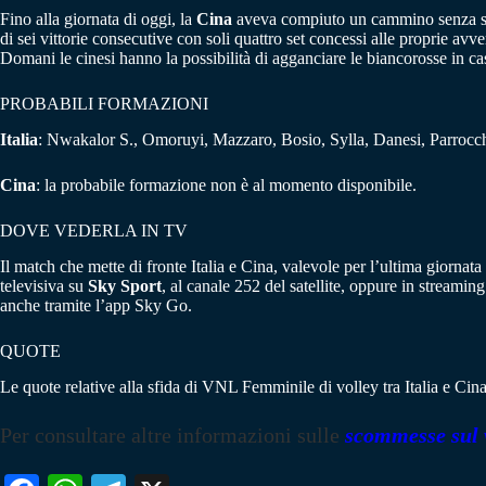
Fino alla giornata di oggi, la
Cina
aveva compiuto un cammino senza sba
di sei vittorie consecutive con soli quattro set concessi alle proprie avver
Domani le cinesi hanno la possibilità di agganciare le biancorosse in cas
PROBABILI FORMAZIONI
Italia
: Nwakalor S., Omoruyi, Mazzaro, Bosio, Sylla, Danesi, Parrocch
Cina
: la probabile formazione non è al momento disponibile.
DOVE VEDERLA IN TV
Il match che mette di fronte Italia e Cina, valevole per l’ultima giorn
televisiva su
Sky Sport
, al canale 252 del satellite, oppure in stream
anche tramite l’app Sky Go.
QUOTE
Le quote relative alla sfida di VNL Femminile di volley tra Italia e C
Per consultare altre informazioni sulle
scommesse sul 