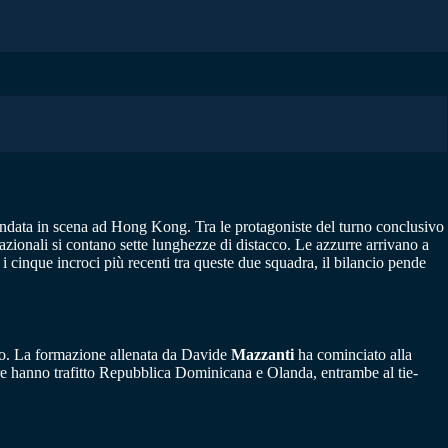
andata in scena ad Hong Kong. Tra le protagoniste del turno conclusivo
zionali si contano sette lunghezze di distacco. Le azzurre arrivano a
 i cinque incroci più recenti tra queste due squadra, il bilancio pende
neo. La formazione allenata da Davide
Mazzanti
ha cominciato alla
rre hanno trafitto Repubblica Dominicana e Olanda, entrambe al tie-