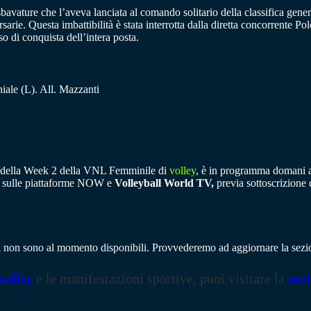
vature che l’aveva lanciata al comando solitario della classifica gen
sarie. Questa imbattibilità è stata interrotta dalla diretta concorrente Polo
o di conquista dell’intera posta.
iale (L). All. Mazzanti
ata della Week 2 della VNL Femminile di
volley
, è in programma domani al
ing sulle piattaforme NOW e
Volleyball World TV,
previa sottoscrizione 
ina non sono al momento disponibili. Provvederemo ad aggiornare la sezi
volley
e le manifestazioni sportive, puoi visitare la
sez