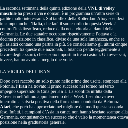
La seconda settimana della quinta edizione della
VNL di volley
maschile
ha preso il via e domani è in programma un’altra serie di
partite molto interessanti. Sul taraflex della Rotterdam Ahoy scenderà
in campo anche l’
Italia
, che farà il suo esordio in questa Week 2
contro l’insidioso
Iran
, reduce dalla netta vittoria ai danni della
Germania. Le due squadre occupano rispettivamente l’ottava e la
decima posizione in classifica, divise da una sola lunghezza, anche se
gli asiatici contano una partita in più. Se consideriamo gli ultimi cinque
precedenti tra queste due nazionali, il bilancio pende leggermente a
favore degli azzurri, che si sono imposti in tre occasioni. Gli avversari,
invece, hanno avuto la meglio due volte.
LA VIGILIA DELL’IRAN
Dopo aver raccolto un solo punto nelle prime due uscite, strappato alla
Polonia, l’
Iran
ha trovato il primo successo nel torneo nel terzo
impegno superando la Cina per 3 a 1. La sconfitta inflitta dalla
Slovenia nell’ultimo appuntamento della Week 1 sembrava aver
interrotto la striscia positiva della formazione condotta da Behrouz
Ataei
, che però ha approcciato nel migliore dei modi questa seconda
fase. Infatti, i campioni d’Asia in carica non hanno lasciato scampo alla
Germania, conquistando un successo che è valso la momentanea ottava
posizione nella graduatoria generale.