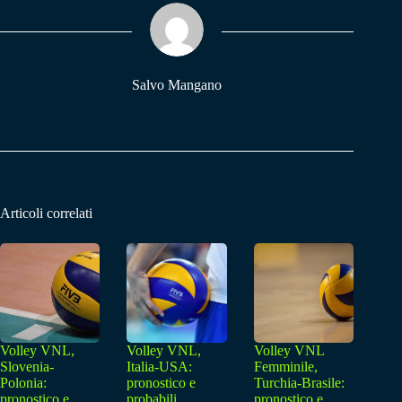
ok
A
a
pp
m
Salvo Mangano
Articoli correlati
Volley VNL,
Volley VNL,
Volley VNL
Slovenia-
Italia-USA:
Femminile,
Polonia:
pronostico e
Turchia-Brasile:
pronostico e
probabili
pronostico e