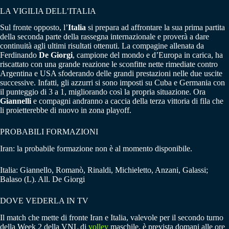
LA VIGILIA DELL’ITALIA
Sul fronte opposto, l’
Italia
si prepara ad affrontare la sua prima partita
della seconda parte della rassegna internazionale e proverà a dare
continuità agli ultimi risultati ottenuti. La compagine allenata da
Ferdinando
De Giorgi
, campione del mondo e d’Europa in carica, ha
riscattato con una grande reazione le sconfitte nette rimediate contro
Argentina e USA sfoderando delle grandi prestazioni nelle due uscite
successive. Infatti, gli azzurri si sono imposti su Cuba e Germania con
il punteggio di 3 a 1, migliorando così la propria situazione. Ora
Giannelli
e compagni andranno a caccia della terza vittoria di fila che
li proietterebbe di nuovo in zona playoff.
PROBABILI FORMAZIONI
Iran: la probabile formazione non è al momento disponibile.
Italia: Giannello, Romanò, Rinaldi, Michieletto, Anzani, Galassi;
Balaso (L). All. De Giorgi
DOVE VEDERLA IN TV
Il match che mette di fronte Iran e Italia, valevole per il secondo turno
della Week 2 della VNL di
volley
maschile, è prevista domani alle ore