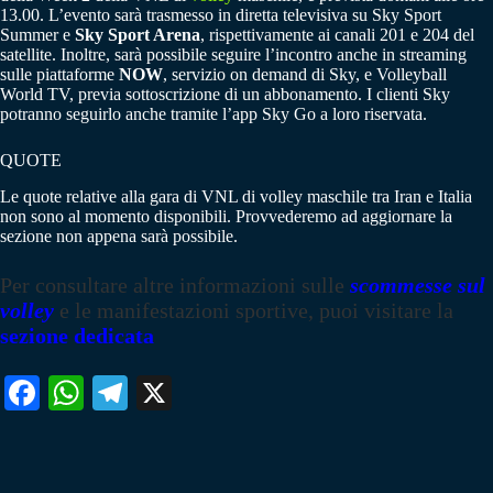
13.00. L’evento sarà trasmesso in diretta televisiva su Sky Sport
Summer e
Sky Sport Arena
, rispettivamente ai canali 201 e 204 del
satellite. Inoltre, sarà possibile seguire l’incontro anche in streaming
sulle piattaforme
NOW
, servizio on demand di Sky, e Volleyball
World TV, previa sottoscrizione di un abbonamento. I clienti Sky
potranno seguirlo anche tramite l’app Sky Go a loro riservata.
QUOTE
Le quote relative alla gara di VNL di volley maschile tra Iran e Italia
non sono al momento disponibili. Provvederemo ad aggiornare la
sezione non appena sarà possibile.
Per consultare altre informazioni sulle
scommesse sul
volley
e le manifestazioni sportive, puoi visitare la
sezione dedicata
Fa
W
Te
X
ce
ha
le
bo
ts
gr