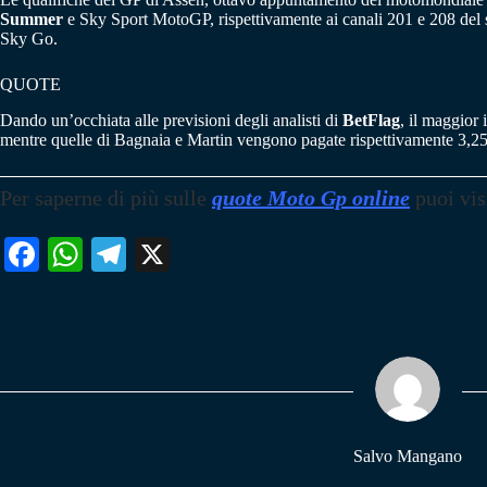
Summer
e Sky Sport MotoGP, rispettivamente ai canali 201 e 208 del sat
Sky Go.
QUOTE
Dando un’occhiata alle previsioni degli analisti di
BetFlag
, il maggior
mentre quelle di Bagnaia e Martin vengono pagate rispettivamente 3,25
Per saperne di più
sulle
quote Moto Gp online
puoi vis
Fa
W
Te
X
ce
ha
le
bo
ts
gr
ok
A
a
pp
m
Salvo Mangano