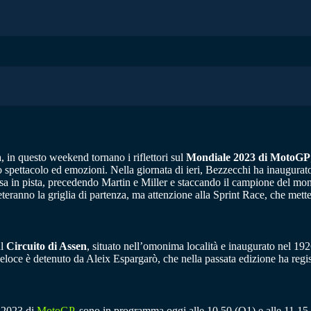
a, in questo weekend tornano i riflettori sul
Mondiale 2023 di MotoGP
spettacolo ed emozioni. Nella giornata di ieri, Bezzecchi ha inaugurato
cesa in pista, precedendo Martin e Miller e staccando il campione del mo
teranno la griglia di partenza, ma attenzione alla Sprint Race, che mette 
ul
Circuito di Assen
, situato nell’omonima località e inaugurato nel 1926
veloce è detenuto da Aleix Espargarò, che nella passata edizione ha regis
 2023 di
MotoGP
, sono in programma oggi alle 10.50 (Q1) e alle 11.15 