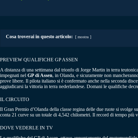
Cosa troverai in questo articolo:
mostra
PREVIEW QUALIFICHE GP ASSEN
A distanza di una settimana dal trionfo di Jorge Martin in terra teutonic
impegnati nel
GP di Assen
, in Olanda, e sicuramente non mancheranno 
prove libere. Il pilota italiano si è confermato anche nella seconda dis
aggiudicarsi la vittoria in terra nederlandese. Domani le qualifiche decre
IL CIRCUITO
Il Gran Premio d’Olanda della classe regina delle due ruote si svolge s
conta 21 curve su un totale di 4,542 chilometri. Il record di tempo più 
DOVE VEDERLE IN TV
Le qualifiche del GP di Assen, ottavo appuntamento del motomondiale