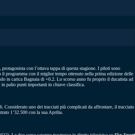
, protagonista con l’ottava tappa di questa stagione. I piloti sono
 il programma con il miglior tempo ottenuto nella prima edizione delle
ndo in carica Bagnaia di +0.2. Lo scorso anno fu proprio il ducatista ad
in palio punti importanti in chiave classifica.
. Considerato uno dei tracciati più complicati da affrontare, il tracciato
trato 1’32.500 con la sua Aprilia.
(Q2). Le due corse saranno trasmesse in diretta televisiva su
Sky Sport