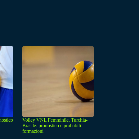
nostico
Volley VNL Femminile, Turchia-
Brasile: pronostico e probabili
formazioni