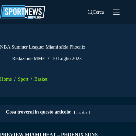
Salta
al
Cerca
contenuto
NBA Summer League: Miami sfida Phoenix
Redazione MME
10 Luglio 2023
Home
/
Sport
/
Basket
Cosa troverai in questo articolo:
mostra
PREVIEW MIAMI HEAT – PHOENIX SUNS