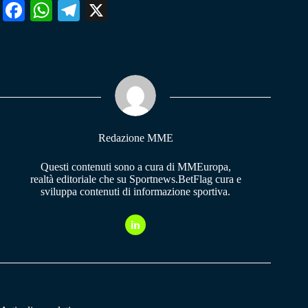
Fa
W
Te
X
ce
ha
le
bo
ts
gr
ok
A
a
pp
m
Redazione MME
Questi contenuti sono a cura di MMEuropa,
realtà editoriale che su Sportnews.BetFlag cura e
sviluppa contenuti di informazione sportiva.