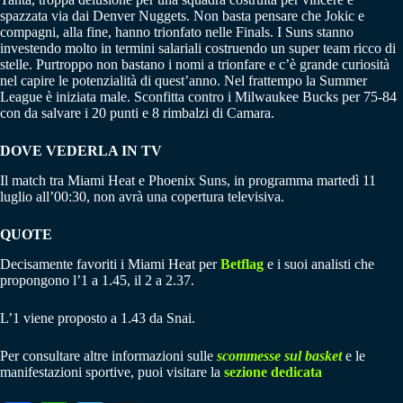
spazzata via dai Denver Nuggets. Non basta pensare che Jokic e
compagni, alla fine, hanno trionfato nelle Finals. I Suns stanno
investendo molto in termini salariali costruendo un super team ricco di
stelle. Purtroppo non bastano i nomi a trionfare e c’è grande curiosità
nel capire le potenzialità di quest’anno. Nel frattempo la Summer
League è iniziata male. Sconfitta contro i Milwaukee Bucks per 75-84
con da salvare i 20 punti e 8 rimbalzi di Camara.
DOVE VEDERLA IN TV
Il match tra Miami Heat e Phoenix Suns, in programma martedì 11
luglio all’00:30, non avrà una copertura televisiva.
QUOTE
Decisamente favoriti i Miami Heat per
Betflag
e i suoi analisti che
propongono l’1 a 1.45, il 2 a 2.37.
L’1 viene proposto a 1.43 da Snai.
Per consultare altre informazioni sulle
scommesse sul basket
e le
manifestazioni sportive, puoi visitare la
sezione dedicata