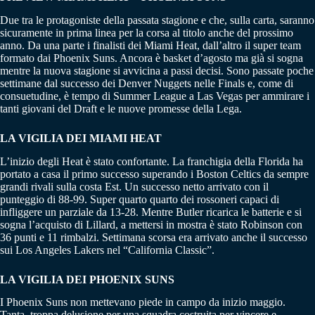
Due tra le protagoniste della passata stagione e che, sulla carta, saranno
sicuramente in prima linea per la corsa al titolo anche del prossimo
anno. Da una parte i finalisti dei Miami Heat, dall’altro il super team
formato dai Phoenix Suns. Ancora è basket d’agosto ma già si sogna
mentre la nuova stagione si avvicina a passi decisi. Sono passate poche
settimane dal successo dei Denver Nuggets nelle Finals e, come di
consuetudine, è tempo di Summer League a Las Vegas per ammirare i
tanti giovani del Draft e le nuove promesse della Lega.
LA VIGILIA DEI MIAMI HEAT
L’inizio degli Heat è stato confortante. La franchigia della Florida ha
portato a casa il primo successo superando i Boston Celtics da sempre
grandi rivali sulla costa Est. Un successo netto arrivato con il
punteggio di 88-99. Super quarto quarto dei rossoneri capaci di
infliggere un parziale da 13-28. Mentre Butler ricarica le batterie e si
sogna l’acquisto di Lillard, a mettersi in mostra è stato Robinson con
36 punti e 11 rimbalzi. Settimana scorsa era arrivato anche il successo
sui Los Angeles Lakers nel “California Classic”.
LA VIGILIA DEI PHOENIX SUNS
I Phoenix Suns non mettevano piede in campo da inizio maggio.
Tanta, troppa delusione per una squadra costruita per vincere e