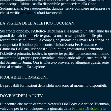
che occupa l’ultima casella disponibile per accedere alla Copa
Sudamericana. Per raggiungerla, dunque, serve compiere un’impresa e
che si verificano tutti risultati favorevoli.
LA VIGILIA DELL’ATLETICO TUCUMAN
Sul fronte opposto, l’
Atletico Tucuman
si è regalato un altro anno tra i
grandi del calcio albiceleste grazie a una striscia positiva nelle più
recenti tre uscite. Infatti, la compagine guidata da Omar
De Filippe
ha
conquistato il bottino pieno contro Union Santa Fe, Huracan e
Gimnasia La Plata, issandosi a 30 punti in graduatoria e centrando
l’obiettivo primario. Inoltre, in queste tre partite, i biancoazzurri hanno
mantenuto la propria porta inviolata, rimediando alle quattro reti rifilate
dal Sarmiento Junin. Ora
El Decano
proverà ad allungare questa serie
fino al termine della stagione.
PROBABILI FORMAZIONI
Le probabili formazioni della sfida non sono al momento disponibili.
DOVE VEDERLA IN TV
L’incontro che mette di fronte Newell’s Old Boys e Atletico Tucuman,
valevole per la venticinquesima giornata della
Primera Division
, è in