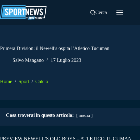
Salta
al
Cerca
contenuto
Primera Division: il Newell’s ospita l’Atletico Tucuman
Salvo Mangano
17 Luglio 2023
Home
/
Sport
/
Calcio
Cosa troverai in questo articolo:
mostra
PREVIEW NEWELL’S OLD BOYS – ATLETICO TUCUMAN