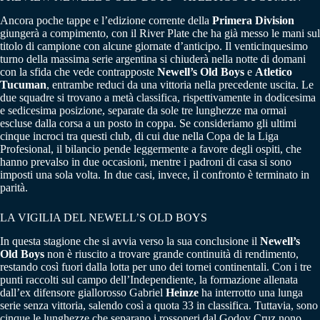
Ancora poche tappe e l’edizione corrente della
Primera Division
giungerà a compimento, con il River Plate che ha già messo le mani sul
titolo di campione con alcune giornate d’anticipo. Il venticinquesimo
turno della massima serie argentina si chiuderà nella notte di domani
con la sfida che vede contrapposte
Newell’s Old Boys
e
Atletico
Tucuman
, entrambe reduci da una vittoria nella precedente uscita. Le
due squadre si trovano a metà classifica, rispettivamente in dodicesima
e sedicesima posizione, separate da sole tre lunghezze ma ormai
escluse dalla corsa a un posto in coppa. Se consideriamo gli ultimi
cinque incroci tra questi club, di cui due nella Copa de la Liga
Profesional, il bilancio pende leggermente a favore degli ospiti, che
hanno prevalso in due occasioni, mentre i padroni di casa si sono
imposti una sola volta. In due casi, invece, il confronto è terminato in
parità.
LA VIGILIA DEL NEWELL’S OLD BOYS
In questa stagione che si avvia verso la sua conclusione il
Newell’s
Old Boys
non è riuscito a trovare grande continuità di rendimento,
restando così fuori dalla lotta per uno dei tornei continentali. Con i tre
punti raccolti sul campo dell’Independiente, la formazione allenata
dall’ex difensore giallorosso Gabriel
Heinze
ha interrotto una lunga
serie senza vittoria, salendo così a quota 33 in classifica. Tuttavia, sono
cinque le lunghezze che separano i rossoneri dal Godoy Cruz nono,