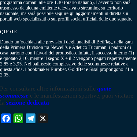
programma domani alle ore 1.30 (orario italiano). L’evento non sarà
trasmesso da alcuna emittente televisiva o streaming su territorio
nazionale, ma sarà possibile seguire gli aggiornamenti in diretta sui
portali web specializzati o sui profili social ufficiali delle due squadre.
QUOTE
Dando un’occhiata alle previsioni degli analisti di BetFlag, nella gara
della Primera Division tra Newell’s e Atletico Tucuman, i padroni di
casa partono con i favori del pronostico. Infatti, il successo interno (1)
è quotato 2,10, mentre il segno X e il 2 vengono pagati rispettivamente
2,85 e 3,95. Nel palinsesto complessivo delle scommesse relative a
questa sfida, i bookmaker Eurobet, GoldBet e Sisal propongono l’1 a
2,05.
Per consultare altre informazioni sulle
quote
scommesse
e le manifestazioni sportive, puoi visitare
la
sezione dedicata
Fa
W
Te
X
ce
ha
le