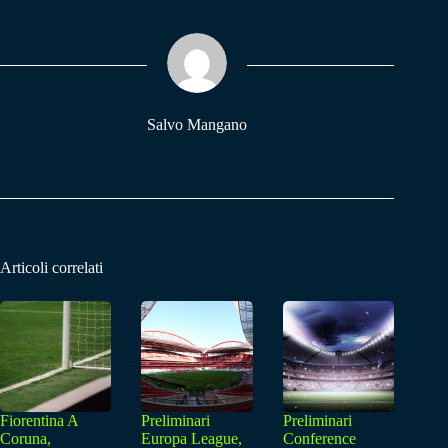
bo
ts
gr
ok
A
a
pp
m
Salvo Mangano
Articoli correlati
Fiorentina A
Preliminari
Preliminari
Coruna,
Europa League,
Conference