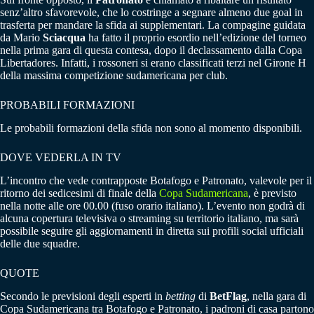
senz’altro sfavorevole, che lo costringe a segnare almeno due goal in
trasferta per mandare la sfida ai supplementari. La compagine guidata
da Mario
Sciacqua
ha fatto il proprio esordio nell’edizione del torneo
nella prima gara di questa contesa, dopo il declassamento dalla Copa
Libertadores. Infatti, i rossoneri si erano classificati terzi nel Girone H
della massima competizione sudamericana per club.
PROBABILI FORMAZIONI
Le probabili formazioni della sfida non sono al momento disponibili.
DOVE VEDERLA IN TV
L’incontro che vede contrapposte Botafogo e Patronato, valevole per il
ritorno dei sedicesimi di finale della
Copa Sudamericana
, è previsto
nella notte alle ore 00.00 (fuso orario italiano). L’evento non godrà di
alcuna copertura televisiva o streaming su territorio italiano, ma sarà
possibile seguire gli aggiornamenti in diretta sui profili social ufficiali
delle due squadre.
QUOTE
Secondo le previsioni degli esperti in
betting
di
BetFlag
, nella gara di
Copa Sudamericana tra Botafogo e Patronato, i padroni di casa partono