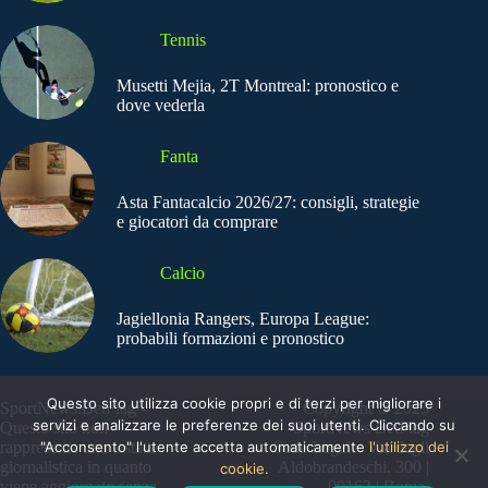
Tennis
Musetti Mejia, 2T Montreal: pronostico e
dove vederla
Fanta
Asta Fantacalcio 2026/27: consigli, strategie
e giocatori da comprare
Calcio
Jagiellonia Rangers, Europa League:
probabili formazioni e pronostico
Questo sito utilizza cookie propri e di terzi per migliorare i
SportNews.BetFlag -
Copyright © 2025
servizi e analizzare le preferenze dei suoi utenti. Cliccando su
Questo sito non
SportNews BetFlag
"Acconsento" l'utente accetta automaticamente
l'utilizzo dei
rappresenta una testata
Sede Legale: Via degli
giornalistica in quanto
Aldobrandeschi, 300 |
cookie.
viene aggiornato senza
00163 | Roma