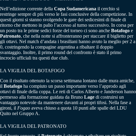
Nell’edizione corrente della
Copa Sudamericana
il cerchio si
restringe sempre di più verso le fasi conclusive della competizione. In
questi giorni si stanno svolgendo le gare dei sedicesimi di finale di
ritorno che mettono in palio l’accesso al turno successivo. In corsa per
un posto tra le prime sedici forze del torneo ci sono anche
Botafogo
e
Patronato
, che nella notte si affronteranno per staccare il biglietto per
gli ottavi. Nel match d’andata i brasiliani hanno avuto la meglio per 2 a
0, costringendo la compagine argentina a ribaltare il doppio
svantaggio. Inoltre, il primo round del confronto è stato il primo
incrocio ufficiali tra questi due club.
LA VIGILIA DEL BOTAFOGO
Con il risultato ottenuto la scorsa settimana lontano dalle mura amiche,
il
Botafogo
ha compiuto un passo importante verso l’approdo agli
ottavi di finale della coppa. Le reti di Carlos Alberto e Janderson hanno
permesso alla formazione guidata da Bruno
Lage
di costruirsi un
vantaggio notevole da mantenere davanti ai propri tifosi. Nella fase a
gironi, il
Fogao
aveva chiuso a quota 10 punti alle spalle del LDU
Quito nel Gruppo A.
LA VIGILIA DEL PATRONATO
Sul fronte opposto, il
Patronato
è chiamato a ribaltare un risultato