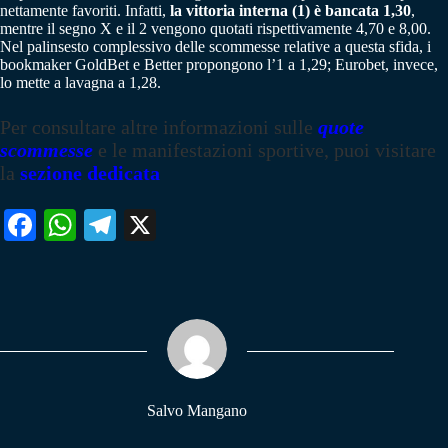
nettamente favoriti. Infatti,
la vittoria interna (1) è bancata 1,30
,
mentre il segno X e il 2 vengono quotati rispettivamente 4,70 e 8,00.
Nel palinsesto complessivo delle scommesse relative a questa sfida, i
bookmaker GoldBet e Better propongono l’1 a 1,29; Eurobet, invece,
lo mette a lavagna a 1,28.
Per consultare altre informazioni sulle
quote
scommesse
e le manifestazioni sportive, puoi visitare
la
sezione dedicata
Fa
W
Te
X
ce
ha
le
bo
ts
gr
ok
A
a
pp
m
Salvo Mangano