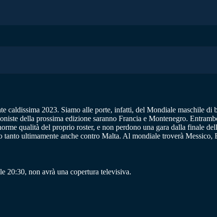
ate caldissima 2023. Siamo alle porte, infatti, del Mondiale maschile di b
goniste della prossima edizione saranno Francia e Montenegro. Entrambe
 l’enorme qualità del proprio roster, e non perdono una gara dalla finale 
o tanto ultimamente anche contro Malta. Al mondiale troverà Messico, E
e 20:30, non avrà una copertura televisiva.