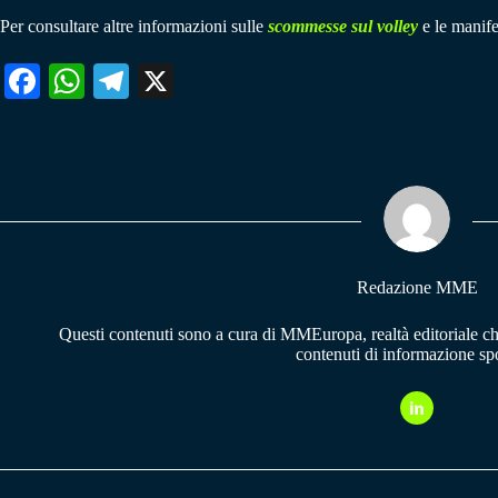
Per consultare altre informazioni sulle
scommesse sul volley
e le manife
Fa
W
Te
X
ce
ha
le
bo
ts
gr
ok
A
a
pp
m
Redazione MME
Questi contenuti sono a cura di MMEuropa, realtà editoriale c
contenuti di informazione spo