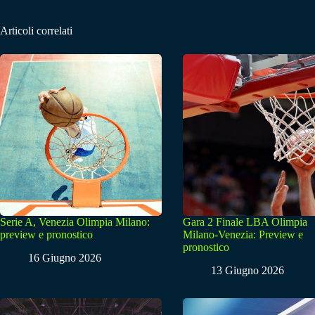
Articoli correlati
Serie A, Venezia Olimpia Milano:
Gara 2 Finale LBA Olimpia
preview e pronostico
Milano-Venezia: Preview e
pronostico
16 Giugno 2026
13 Giugno 2026