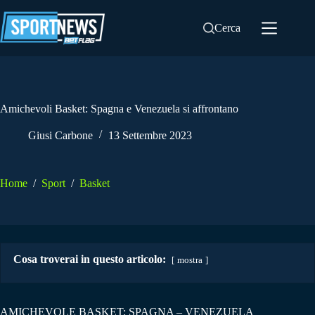
Salta
al
Cerca
contenuto
Amichevoli Basket: Spagna e Venezuela si affrontano
Giusi Carbone
13 Settembre 2023
Home
/
Sport
/
Basket
Cosa troverai in questo articolo:
mostra
AMICHEVOLE BASKET: SPAGNA – VENEZUELA