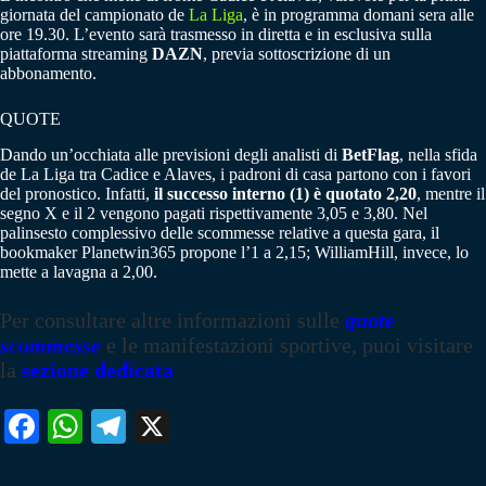
giornata del campionato de
La Liga
, è in programma domani sera alle
ore 19.30. L’evento sarà trasmesso in diretta e in esclusiva sulla
piattaforma streaming
DAZN
, previa sottoscrizione di un
abbonamento.
QUOTE
Dando un’occhiata alle previsioni degli analisti di
BetFlag
, nella sfida
de La Liga tra Cadice e Alaves, i padroni di casa partono con i favori
del pronostico. Infatti,
il successo interno (1) è quotato 2,20
, mentre il
segno X e il 2 vengono pagati rispettivamente 3,05 e 3,80. Nel
palinsesto complessivo delle scommesse relative a questa gara, il
bookmaker Planetwin365 propone l’1 a 2,15; WilliamHill, invece, lo
mette a lavagna a 2,00.
Per consultare altre informazioni sulle
quote
scommesse
e le manifestazioni sportive, puoi visitare
la
sezione dedicata
Fa
W
Te
X
ce
ha
le