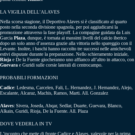
LA VIGILIA DELL’ALAVES
Nella scorsa stagione, il Deportivo Alaves si è classificato al quarto
posto nella seconda divisione spagnola, per poi aggiudicarsi la
promozione attraverso la fase playoff. La compagine guidata da Luis
Garcia
Plaza
, dunque, è tornata ai massimi livelli del calcio iberico
dopo un solo anno d’assenza grazie alla vittoria nello spareggio con il
Levante. Inoltre, i baschi hanno raccolto tre successi nelle amichevoli
estivi disputate durante la preparazione. Nello schieramento iniziale,
Rioja
e De la Fuente giocheranno uno affianco all’altro in attacco, con
Guevara
e Guridi sulle corsie laterali di centrocampo.
PROBABILI FORMAZIONI
Cadice
: Ledesma, Carcelen, Fali, L. Hernandez, J. Hernandez, Alejo,
Escalante, Alcaraz, Machis, Ramos, Marti. All. Gonzalez
Alaves
: Sivera, Joseda, Abqar, Sedlar, Duarte, Guevara, Blanco,
Alkain, Guridi, Rioja, De la Fuente. All. Plaza
DOVE VEDERLA IN TV
L’incontro che mette di fronte Cadice e Alaves, valevole per la prima