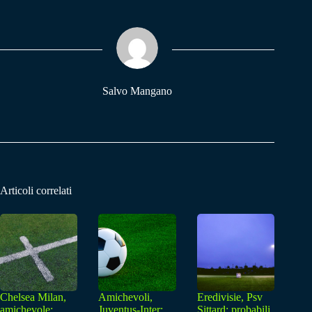
bo
ts
gr
ok
A
a
pp
m
Salvo Mangano
Articoli correlati
Chelsea Milan,
Amichevoli,
Eredivisie, Psv
amichevole:
Juventus-Inter:
Sittard: probabili