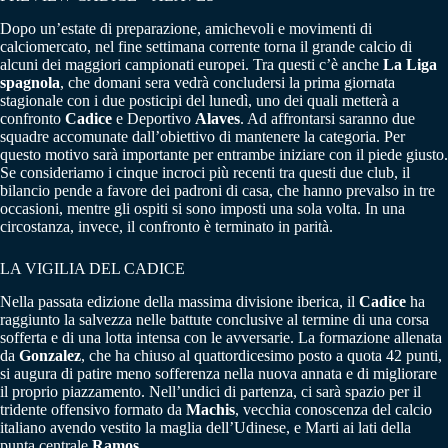
Dopo un’estate di preparazione, amichevoli e movimenti di
calciomercato, nel fine settimana corrente torna il grande calcio di
alcuni dei maggiori campionati europei. Tra questi c’è anche
La Liga
spagnola
, che domani sera vedrà concludersi la prima giornata
stagionale con i due posticipi del lunedì, uno dei quali metterà a
confronto
Cadice
e Deportivo
Alaves
. Ad affrontarsi saranno due
squadre accomunate dall’obiettivo di mantenere la categoria. Per
questo motivo sarà importante per entrambe iniziare con il piede giusto.
Se consideriamo i cinque incroci più recenti tra questi due club, il
bilancio pende a favore dei padroni di casa, che hanno prevalso in tre
occasioni, mentre gli ospiti si sono imposti una sola volta. In una
circostanza, invece, il confronto è terminato in parità.
LA VIGILIA DEL CADICE
Nella passata edizione della massima divisione iberica, il
Cadice
ha
raggiunto la salvezza nelle battute conclusive al termine di una corsa
sofferta e di una lotta intensa con le avversarie. La formazione allenata
da
Gonzalez
, che ha chiuso al quattordicesimo posto a quota 42 punti,
si augura di patire meno sofferenza nella nuova annata e di migliorare
il proprio piazzamento. Nell’undici di partenza, ci sarà spazio per il
tridente offensivo formato da
Machis
, vecchia conoscenza del calcio
italiano avendo vestito la maglia dell’Udinese, e Marti ai lati della
punta centrale
Ramos
.