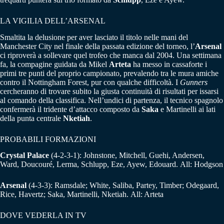
LA VIGILIA DELL’ARSENAL
Smaltita la delusione per aver lasciato il titolo nelle mani del
Manchester City nel finale della passata edizione del torneo, l’
Arsenal
ci riproverà a sollevare quel trofeo che manca dal 2004. Una settimana
fa, la compagine guidata da Mikel
Arteta
ha messo in cassaforte i
primi tre punti del proprio campionato, prevalendo tra le mura amiche
contro il Nottingham Forest, pur con qualche difficoltà. I
Gunners
cercheranno di trovare subito la giusta continuità di risultati per issarsi
al comando della classifica. Nell’undici di partenza, il tecnico spagnolo
confermerà il tridente d’attacco composto da
Saka
e Martinelli ai lati
della punta centrale
Nketiah
.
PROBABILI FORMAZIONI
Crystal Palace
(4-2-3-1): Johnstone, Mitchell, Guehi, Andersen,
Ward, Doucouré, Lerma, Schlupp, Eze, Ayew, Edouard. All: Hodgson
Arsenal
(4-3-3): Ramsdale; White, Saliba, Partey, Timber; Odegaard,
Rice, Havertz; Saka, Martinelli, Nketiah. All: Arteta
DOVE VEDERLA IN TV