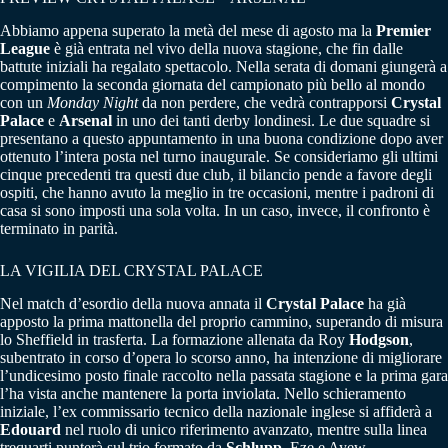
Abbiamo appena superato la metà del mese di agosto ma la
Premier
League
è già entrata nel vivo della nuova stagione, che fin dalle
battute iniziali ha regalato spettacolo. Nella serata di domani giungerà a
compimento la seconda giornata del campionato più bello al mondo
con un
Monday Night
da non perdere, che vedrà contrapporsi
Crystal
Palace
e
Arsenal
in uno dei tanti derby londinesi. Le due squadre si
presentano a questo appuntamento in una buona condizione dopo aver
ottenuto l’intera posta nel turno inaugurale. Se consideriamo gli ultimi
cinque precedenti tra questi due club, il bilancio pende a favore degli
ospiti, che hanno avuto la meglio in tre occasioni, mentre i padroni di
casa si sono imposti una sola volta. In un caso, invece, il confronto è
terminato in parità.
LA VIGILIA DEL CRYSTAL PALACE
Nel match d’esordio della nuova annata il
Crystal Palace
ha già
apposto la prima mattonella del proprio cammino, superando di misura
lo Sheffield in trasferta. La formazione allenata da Roy
Hodgson
,
subentrato in corso d’opera lo scorso anno, ha intenzione di migliorare
l’undicesimo posto finale raccolto nella passata stagione e la prima gara
l’ha vista anche mantenere la porta inviolata. Nello schieramento
iniziale, l’ex commissario tecnico della nazionale inglese si affiderà a
Edouard
nel ruolo di unico riferimento avanzato, mentre sulla linea
trequarti punterà sul trio formato da
Schlupp
, Eze e Ayew.