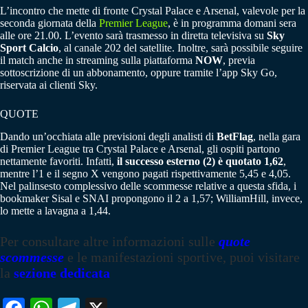
L’incontro che mette di fronte Crystal Palace e Arsenal, valevole per la
seconda giornata della
Premier League
, è in programma domani sera
alle ore 21.00. L’evento sarà trasmesso in diretta televisiva su
Sky
Sport Calcio
, al canale 202 del satellite. Inoltre, sarà possibile seguire
il match anche in streaming sulla piattaforma
NOW
, previa
sottoscrizione di un abbonamento, oppure tramite l’app Sky Go,
riservata ai clienti Sky.
QUOTE
Dando un’occhiata alle previsioni degli analisti di
BetFlag
, nella gara
di Premier League tra Crystal Palace e Arsenal, gli ospiti partono
nettamente favoriti. Infatti,
il successo esterno (2) è quotato 1,62
,
mentre l’1 e il segno X vengono pagati rispettivamente 5,45 e 4,05.
Nel palinsesto complessivo delle scommesse relative a questa sfida, i
bookmaker Sisal e SNAI propongono il 2 a 1,57; WilliamHill, invece,
lo mette a lavagna a 1,44.
Per consultare altre informazioni sulle
quote
scommesse
e le manifestazioni sportive, puoi visitare
la
sezione dedicata