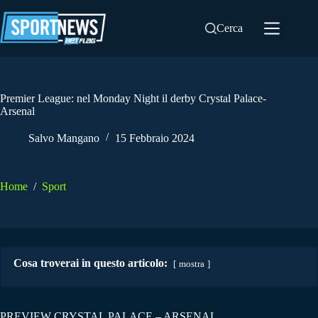
Salta
al
Cerca
contenuto
Premier League: nel Monday Night il derby Crystal Palace-
Arsenal
Salvo Mangano
15 Febbraio 2024
Home
/
Sport
Cosa troverai in questo articolo:
mostra
PREVIEW CRYSTAL PALACE – ARSENAL