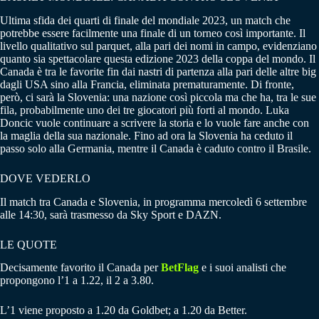
Ultima sfida dei quarti di finale del mondiale 2023, un match che
potrebbe essere facilmente una finale di un torneo così importante. Il
livello qualitativo sul parquet, alla pari dei nomi in campo, evidenziano
quanto sia spettacolare questa edizione 2023 della coppa del mondo. Il
Canada è tra le favorite fin dai nastri di partenza alla pari delle altre big
dagli USA sino alla Francia, eliminata prematuramente. Di fronte,
però, ci sarà la Slovenia: una nazione così piccola ma che ha, tra le sue
fila, probabilmente uno dei tre giocatori più forti al mondo. Luka
Doncic vuole continuare a scrivere la storia e lo vuole fare anche con
la maglia della sua nazionale. Fino ad ora la Slovenia ha ceduto il
passo solo alla Germania, mentre il Canada è caduto contro il Brasile.
DOVE VEDERLO
Il match tra Canada e Slovenia, in programma mercoledì 6 settembre
alle 14:30, sarà trasmesso da Sky Sport e DAZN.
LE QUOTE
Decisamente favorito il Canada per
BetFlag
e i suoi analisti che
propongono l’1 a 1.22, il 2 a 3.80.
L’1 viene proposto a 1.20 da Goldbet; a 1.20 da Better.