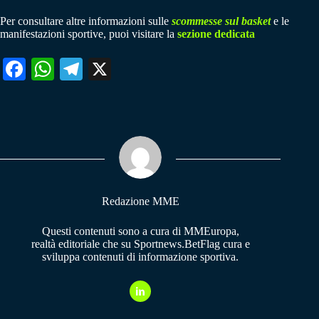
Per consultare altre informazioni sulle
scommesse sul basket
e le
manifestazioni sportive, puoi visitare la
sezione dedicata
Fa
W
Te
X
ce
ha
le
bo
ts
gr
ok
A
a
pp
m
Redazione MME
Questi contenuti sono a cura di MMEuropa,
realtà editoriale che su Sportnews.BetFlag cura e
sviluppa contenuti di informazione sportiva.