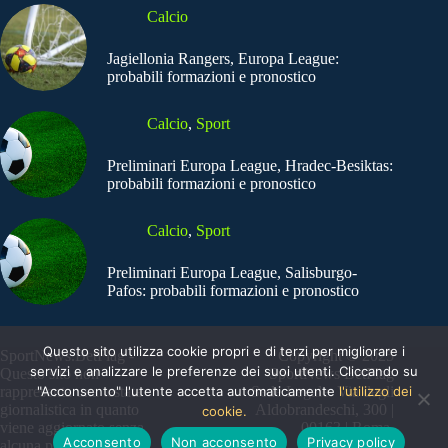
Calcio
Jagiellonia Rangers, Europa League:
probabili formazioni e pronostico
Calcio
,
Sport
Preliminari Europa League, Hradec-Besiktas:
probabili formazioni e pronostico
Calcio
,
Sport
Preliminari Europa League, Salisburgo-
Pafos: probabili formazioni e pronostico
Questo sito utilizza cookie propri e di terzi per migliorare i
SportNews.BetFlag -
Copyright © 2025
servizi e analizzare le preferenze dei suoi utenti. Cliccando su
Questo sito non
SportNews BetFlag
rappresenta una testata
"Acconsento" l'utente accetta automaticamente
Sede Legale: Via degli
l'utilizzo dei
giornalistica in quanto
Aldobrandeschi, 300 |
cookie.
viene aggiornato senza
00163 | Roma
Acconsento
Non acconsento
Privacy policy
alcuna periodicità