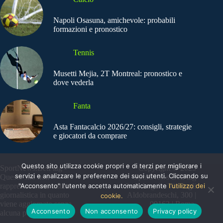
Napoli Osasuna, amichevole: probabili
formazioni e pronostico
Tennis
Musetti Mejia, 2T Montreal: pronostico e
dove vederla
Fanta
Asta Fantacalcio 2026/27: consigli, strategie
e giocatori da comprare
Questo sito utilizza cookie propri e di terzi per migliorare i
SportNews.BetFlag -
Copyright © 2025
servizi e analizzare le preferenze dei suoi utenti. Cliccando su
Questo sito non
SportNews BetFlag
rappresenta una testata
"Acconsento" l'utente accetta automaticamente
Sede Legale: Via degli
l'utilizzo dei
giornalistica in quanto
Aldobrandeschi, 300 |
cookie.
viene aggiornato senza
00163 | Roma
Acconsento
Non acconsento
Privacy policy
alcuna periodicità