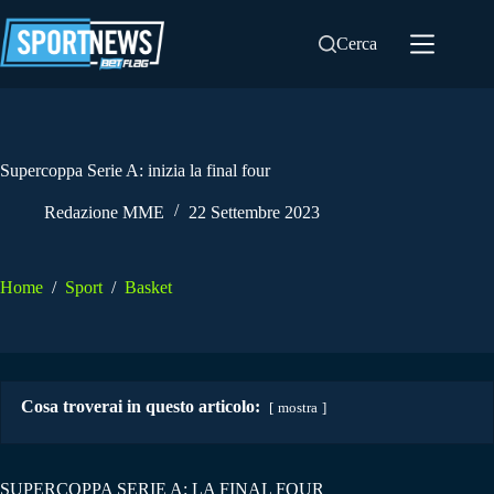
Salta
al
Cerca
contenuto
Supercoppa Serie A: inizia la final four
Redazione MME
22 Settembre 2023
Home
/
Sport
/
Basket
Cosa troverai in questo articolo:
mostra
SUPERCOPPA SERIE A: LA FINAL FOUR