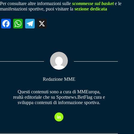
Per consultare altre informazioni sulle
scommesse sul basket
e le
manifestazioni sportive, puoi visitare la
sezione dedicata
Fa
W
Te
X
ce
ha
le
bo
ts
gr
ok
A
a
pp
m
Redazione MME
Questi contenuti sono a cura di MMEuropa,
realtà editoriale che su Sportnews.BetFlag cura e
sviluppa contenuti di informazione sportiva.