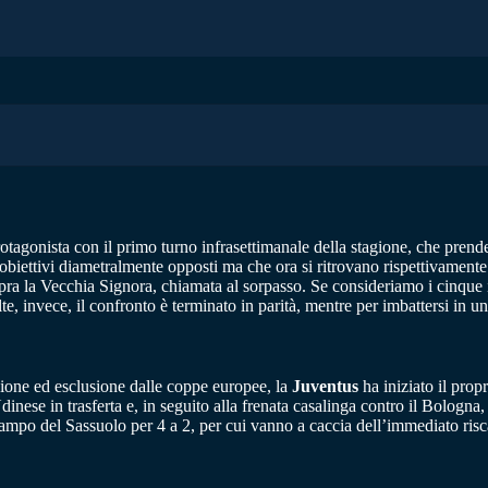
otagonista con il primo turno infrasettimanale della stagione, che prender
biettivi diametralmente opposti ma che ora si ritrovano rispettivamente 
a la Vecchia Signora, chiamata al sorpasso. Se consideriamo i cinque inc
, invece, il confronto è terminato in parità, mentre per imbattersi in una 
zione ed esclusione dalle coppe europee, la
Juventus
ha iniziato il pro
inese in trasferta e, in seguito alla frenata casalinga contro il Bologna,
campo del Sassuolo per 4 a 2, per cui vanno a caccia dell’immediato risc