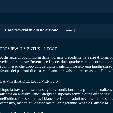
Cosa troverai in questo articolo:
mostra
PREVIEW JUVENTUS – LECCE
A distanza di pochi giorni dalla giornata precedente, la
Serie A
torna pr
vede contrapposte
Juventus
e
Lecce
, due squadre che concorrono per o
scommesso che dopo cinque uscite i salentini fossero una lunghezza sopr
favore dei padroni di casa, che hanno prevalso in tre occasioni. Due volte
LA VIGILIA DELLA JUVENTUS
Dopo la travagliata scorsa stagione, condizionata da punti di penalizza
allenata da Massimiliano
Allegri
ha superato senza alcuna difficoltà l’Ud
nell’ultimo fine settimana, i bianconeri sono caduti rovinosamente sul 
offensivo, mentre sulle fasce laterali spingeranno Weah e
Cambiaso
.