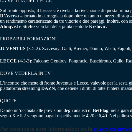
LA VIGILIA DEL LECCE
Sul fronte opposto, il
Lecce
si è rivelata la rivelazione di questa prim
D’Aversa
– tornato in carreggiata dopo oltre un anno e mezzo di stop – s
un rendimento caratterizzato da tre vittorie e due pareggi. Inoltre, con s
Almqvist
e Strefezza ai lati della punta centrale
Krstovic
.
PROBABILI FORMAZIONI
JUVENTUS
(3-5-2): Szczesny; Gatti, Bremer, Danilo; Weah, Fagioli, 
LECCE
(4-3-3): Falcone; Gendrey, Pongracic, Baschirotto, Gallo; Ra
DOVE VEDERLA IN TV
L’incontro che mette di fronte Juventus e Lecce, valevole per la sesta 
piattaforma streaming
DAZN
, che detiene i diritti di tutte l’intera mass
QUOTE
Dando un’occhiata alle previsioni degli analisti di
BetFlag
, nella gara 
segno X e il 2 vengono pagati rispettivamente 4,20 e 6,40. Nel palins
Per consultare altre informazioni sulle
quote scommes