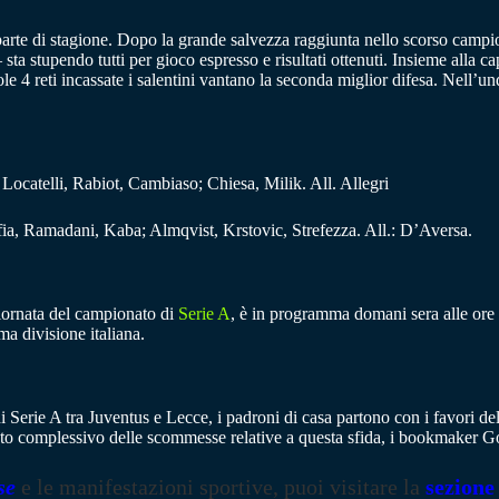
a parte di stagione. Dopo la grande salvezza raggiunta nello scorso cam
ta stupendo tutti per gioco espresso e risultati ottenuti. Insieme alla cap
ole 4 reti incassate i salentini vantano la seconda miglior difesa. Nell’un
Locatelli, Rabiot, Cambiaso; Chiesa, Milik. All. Allegri
fia, Ramadani, Kaba; Almqvist, Krstovic, Strefezza. All.: D’Aversa.
giornata del campionato di
Serie A
, è in programma domani sera alle ore 2
ima divisione italiana.
di Serie A tra Juventus e Lecce, i padroni di casa partono con i favori del
esto complessivo delle scommesse relative a questa sfida, i bookmaker 
se
e le manifestazioni sportive, puoi visitare la
sezione