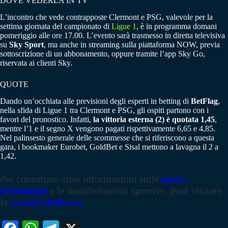
DOVE VEDERLA IN TV
L’incontro che vede contrapposte Clermont e PSG, valevole per la
settima giornata del campionato di
Ligue 1
, è in programma domani
pomeriggio alle ore 17.00. L’evento sarà trasmesso in diretta televisiva
su
Sky Sport
, ma anche in streaming sulla piattaforma NOW, previa
sottoscrizione di un abbonamento, oppure tramite l’app Sky Go,
riservata ai clienti Sky.
QUOTE
Dando un’occhiata alle previsioni degli esperti in betting di
BetFlag
,
nella sfida di Ligue 1 tra Clermont e PSG, gli ospiti partono con i
favori del pronostico. Infatti,
la vittoria esterna (2) è quotata 1,45
,
mentre l’1 e il segno X vengono pagati rispettivamente 6,65 e 4,85.
Nel palinsesto generale delle scommesse che si riferiscono a questa
gara, i bookmaker Eurobet, GoldBet e Sisal mettono a lavagna il 2 a
1,42.
Per consultare altre informazioni sulle
quote
scommesse
e le manifestazioni sportive, puoi visitare
la
sezione dedicata