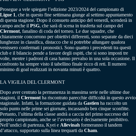
Prosegue a vele spiegate l’edizione 2023/2024 del campionato di
Ligue 1
, che in questo fine settimana giunge al settimo appuntamento
di questa stagione. Dopo il consueto anticipo del venerdì, scenderà in
campo anche il
PSG
, che sarà di scena in trasferta sul campo del
Clermont
, fanalino di coda del torneo. Le due squadre, che
chiaramente concorrono per obiettivi differenti, sono separate da dieci
lunghezze in classifica, distacco che si potrebbe allungare qualora
venissero confermati i pronostici. Sono quattro i precedenti tra questi
club e il bilancio pende a favore degli ospiti, che si sono imposti tre
volte, mentre i padroni di casa hanno prevalso in una sola occasione. Il
confronto ha sempre visto il tabellino finale ricco di reti. Il numero
minimo di goal realizzati in novanta minuti è quattro.
LA VIGILIA DEL CLERMONT
Dopo aver centrato la permanenza in massima serie nelle ultime due
stagioni, il
Clermont
ha riscontrato parecchie difficoltà in questo avvio
stagionale. Infatti, la formazione guidata da
Gastien
ha raccolto un
solo punto nelle prime sei giornate, incassando ben cinque sconfitte.
Pertanto, l’ultima della classe andrà a caccia del primo successo del
proprio campionato, anche se l’avversario è decisamente proibitivo.
Nell’undici di partenza, Kyei e
Allevinah
formeranno il tandem
d’attacco, supportato sulla linea trequarti da
Cham
.