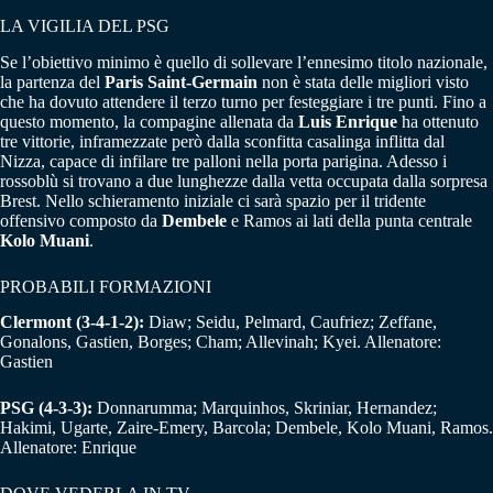
LA VIGILIA DEL PSG
Se l’obiettivo minimo è quello di sollevare l’ennesimo titolo nazionale,
la partenza del
Paris Saint-Germain
non è stata delle migliori visto
che ha dovuto attendere il terzo turno per festeggiare i tre punti. Fino a
questo momento, la compagine allenata da
Luis Enrique
ha ottenuto
tre vittorie, inframezzate però dalla sconfitta casalinga inflitta dal
Nizza, capace di infilare tre palloni nella porta parigina. Adesso i
rossoblù si trovano a due lunghezze dalla vetta occupata dalla sorpresa
Brest. Nello schieramento iniziale ci sarà spazio per il tridente
offensivo composto da
Dembele
e Ramos ai lati della punta centrale
Kolo Muani
.
PROBABILI FORMAZIONI
Clermont (3-4-1-2):
Diaw; Seidu, Pelmard, Caufriez; Zeffane,
Gonalons, Gastien, Borges; Cham; Allevinah; Kyei. Allenatore:
Gastien
PSG (4-3-3):
Donnarumma; Marquinhos, Skriniar, Hernandez;
Hakimi, Ugarte, Zaire-Emery, Barcola; Dembele, Kolo Muani, Ramos.
Allenatore: Enrique