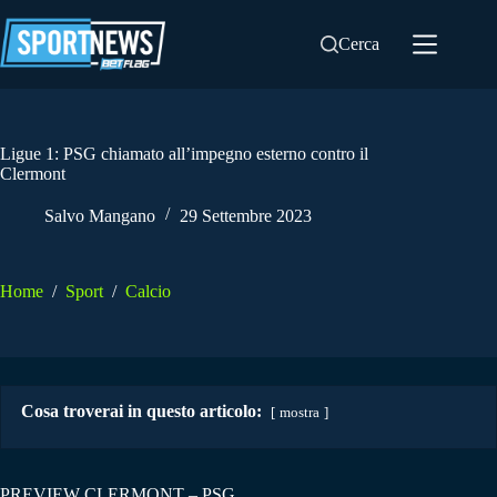
Salta
al
Cerca
contenuto
Ligue 1: PSG chiamato all’impegno esterno contro il
Clermont
Salvo Mangano
29 Settembre 2023
Home
/
Sport
/
Calcio
Cosa troverai in questo articolo:
mostra
PREVIEW CLERMONT – PSG