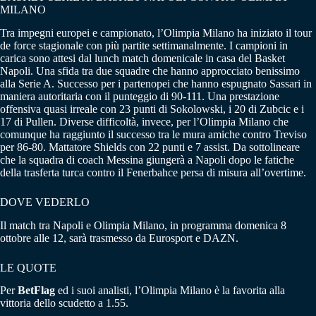
MILANO
Tra impegni europei e campionato, l’Olimpia Milano ha iniziato il tour
de force stagionale con più partite settimanalmente. I campioni in
carica sono attesi dal lunch match domenicale in casa del Basket
Napoli. Una sfida tra due squadre che hanno approcciato benissimo
alla Serie A. Successo per i partenopei che hanno espugnato Sassari in
maniera autoritaria con il punteggio di 90-111. Una prestazione
offensiva quasi irreale con 23 punti di Sokolowski, i 20 di Zubcic e i
17 di Pullen. Diverse difficoltà, invece, per l’Olimpia Milano che
comunque ha raggiunto il successo tra le mura amiche contro Treviso
per 86-80. Mattatore Shields con 22 punti e 7 assist. Da sottolineare
che la squadra di coach Messina giungerà a Napoli dopo le fatiche
della trasferta turca contro il Fenerbahce persa di misura all’overtime.
DOVE VEDERLO
Il match tra Napoli e Olimpia Milano, in programma domenica 8
ottobre alle 12, sarà trasmesso da Eurosport e DAZN.
LE QUOTE
Per
BetFlag
ed i suoi analisti, l’Olimpia Milano è la favorita alla
vittoria dello scudetto a 1.55.