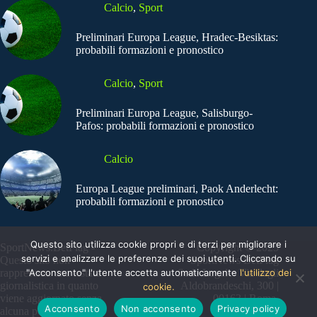
Calcio
,
Sport
Preliminari Europa League, Hradec-Besiktas:
probabili formazioni e pronostico
Calcio
,
Sport
Preliminari Europa League, Salisburgo-
Pafos: probabili formazioni e pronostico
Calcio
Europa League preliminari, Paok Anderlecht:
probabili formazioni e pronostico
Questo sito utilizza cookie propri e di terzi per migliorare i
SportNews.BetFlag -
Copyright © 2025
servizi e analizzare le preferenze dei suoi utenti. Cliccando su
Questo sito non
SportNews BetFlag
rappresenta una testata
"Acconsento" l'utente accetta automaticamente
Sede Legale: Via degli
l'utilizzo dei
giornalistica in quanto
Aldobrandeschi, 300 |
cookie.
viene aggiornato senza
00163 | Roma
Acconsento
Non acconsento
Privacy policy
alcuna periodicità