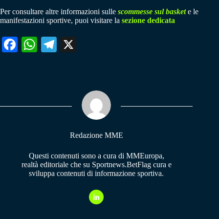
Per consultare altre informazioni sulle
scommesse sul basket
e le
manifestazioni sportive, puoi visitare la
sezione dedicata
Fa
W
Te
X
ce
ha
le
bo
ts
gr
ok
A
a
pp
m
Redazione MME
Questi contenuti sono a cura di MMEuropa,
realtà editoriale che su Sportnews.BetFlag cura e
sviluppa contenuti di informazione sportiva.