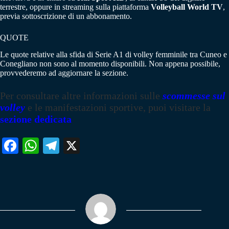
terrestre, oppure in streaming sulla piattaforma
Volleyball World TV
,
previa sottoscrizione di un abbonamento.
QUOTE
Le quote relative alla sfida di Serie A1 di volley femminile tra Cuneo e
Conegliano non sono al momento disponibili. Non appena possibile,
provvederemo ad aggiornare la sezione.
Per consultare altre informazioni sulle
scommesse sul
volley
e le manifestazioni sportive, puoi visitare la
sezione dedicata
Fa
W
Te
X
ce
ha
le
bo
ts
gr
ok
A
a
pp
m