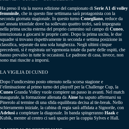
Ha preso il via la nuova edizione del campionato di
Serie A1 di volley
femminile
, che in questo fine settimana sarà protagonista con la
seconda giornata stagionale. In questo turno
Conegliano
, reduce da
un’annata trionfale dove ha sollevato quattro trofei, sarà impegnata
nella prima uscita esterna del proprio cammino sul campo di
Cuneo
,
intenzionata a giocarsi le proprie carte. Dopo la prima uscita, le due
squadre si trovano rispettivamente in seconda e settima posizione in
classifica, separate da una sola lunghezza. Negli ultimi cinque
precedenti, si è registrata un’egemonia totale da parte delle ospiti, che
hanno prevalso in tutte le occasioni. Le padrone di casa, invece, non
sono mai riuscite a imporsi.
LA VIGILIA DI CUNEO
Dopo l’undicesimo posto ottenuto nella scorsa stagione e
l’eliminazione al primo turno dei playoff per la Challenge Cup, la
Cuneo
Granda Volley vuole compiere un passo in avanti. Nel match
inaugurale, la formazione allenata da
Aime
ha saputo affermarsi su
Pinerolo al termine di una sfida equilibrata decisa al tie-break. Nello
schieramento iniziale, la cabina di regia sarà affidata a Signorile, con
Adelusi
a completare la diagonale. In banda spingeranno
Haak
e
Kubik, mentre al centro ci sarà spazio per la coppia Sylves e Hall.