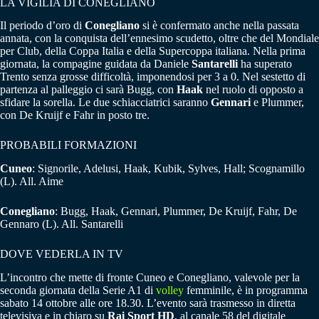
LA VIGILIA DI CONEGLIANO
Il periodo d’oro di
Conegliano
si è confermato anche nella passata
annata, con la conquista dell’ennesimo scudetto, oltre che del Mondiale
per Club, della Coppa Italia e della Supercoppa italiana. Nella prima
giornata, la compagine guidata da Daniele
Santarelli
ha superato
Trento senza grosse difficoltà, imponendosi per 3 a 0. Nel sestetto di
partenza al palleggio ci sarà Bugg, con
Haak
nel ruolo di opposto a
sfidare la sorella. Le due schiacciatrici saranno
Gennari
e Plummer,
con De Kruijf e Fahr in posto tre.
PROBABILI FORMAZIONI
Cuneo
: Signorile, Adelusi, Haak, Kubik, Sylves, Hall; Scognamillo
(L). All. Aime
Conegliano
: Bugg, Haak, Gennari, Plummer, De Kruijf, Fahr, De
Gennaro (L). All. Santarelli
DOVE VEDERLA IN TV
L’incontro che mette di fronte Cuneo e Conegliano, valevole per la
seconda giornata della Serie A1 di
volley
femminile, è in programma
sabato 14 ottobre alle ore 18.30. L’evento sarà trasmesso in diretta
televisiva e in chiaro su
Rai Sport HD
, al canale 58 del digitale