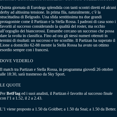
Quinta giornata di Eurolega splendida con tanti scontri diretti ed alcuni
derby ad altissima tensione. In prima fila, naturalmente, c’è la
stracittadina di Belgrado. Una sfida sentitissima tra due grandi
protagoniste come il Partizan e la Stella Rossa. I padroni di casa sono i
favoriti al successo considerando la qualità del roster, ma occhio
all’orgoglio dei biancorossi. Entrambe cercano un successo che possa
dare la svolta in classifica. Fino ad ora gli stessi numeri ottenuti in
termini di risultati: un successo e tre sconfitte. Il Partizan ha superato il
Lione a domicilio 62-88 mentre la Stella Rossa ha avuto un ottimo
esordio sempre con i francesi.
DOVE VEDERLO
Il match tra Partizan e Stella Rossa, in programma giovedì 26 ottobre
alle 18:30, sarà trasmesso da Sky Sport.
LE QUOTE
Per
BetFlag
ed i suoi analisti, il Partizan è favorito al successo finale
con l’1 a 1.52, il 2 a 2.43.
L’1 viene proposto a 1.50 da Goldbet; a 1.50 da Snai; a 1.50 da Better.