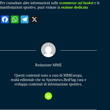
Per consultare altre informazioni sulle
scommesse sul basket
e le
manifestazioni sportive, puoi visitare la
sezione dedicata
Fa
W
Te
X
ce
ha
le
bo
ts
gr
ok
A
a
pp
m
Redazione MME
Questi contenuti sono a cura di MMEuropa,
realtà editoriale che su Sportnews.BetFlag cura e
sviluppa contenuti di informazione sportiva.