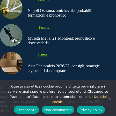
Napoli Osasuna, amichevole: probabili
formazioni e pronostico
Tennis
Musetti Mejia, 2T Montreal: pronostico e
dove vederla
Fanta
Asta Fantacalcio 2026/27: consigli, strategie
e giocatori da comprare
Questo sito utilizza cookie propri e di terzi per migliorare i
SportNews.BetFlag -
Copyright © 2025
servizi e analizzare le preferenze dei suoi utenti. Cliccando su
Questo sito non
SportNews BetFlag
rappresenta una testata
"Acconsento" l'utente accetta automaticamente
Sede Legale: Via degli
l'utilizzo dei
giornalistica in quanto
Aldobrandeschi, 300 |
cookie.
viene aggiornato senza
00163 | Roma
Acconsento
Non acconsento
Privacy policy
alcuna periodicità